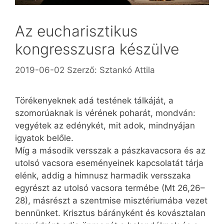
Az eucharisztikus
kongresszusra készülve
2019-06-02
Szerző:
Sztankó Attila
Törékenyeknek adá testének tálkáját, a
szomorúaknak is vérének poharát, mondván:
vegyétek az edénykét, mit adok, mindnyájan
igyatok belőle.
Míg a második versszak a pászkavacsora és az
utolsó vacsora eseményeinek kapcsolatát tárja
elénk, addig a himnusz harmadik versszaka
egyrészt az utolsó vacsora termébe (Mt 26,26–
28), másrészt a szentmise misztériumába vezet
bennünket. Krisztus bárányként és kovásztalan