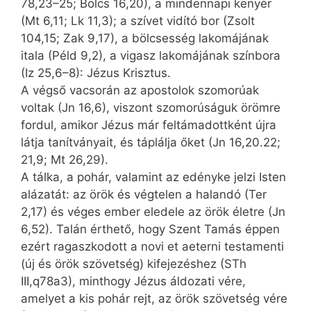
78,23–25; Bölcs 16,20), a mindennapi kenyér
(Mt 6,11; Lk 11,3); a szívet vidító bor (Zsolt
104,15; Zak 9,17), a bölcsesség lakomájának
itala (Péld 9,2), a vigasz lakomájának színbora
(Iz 25,6–8): Jézus Krisztus.
A végső vacsorán az apostolok szomorúak
voltak (Jn 16,6), viszont szomorúságuk örömre
fordul, amikor Jézus már feltámadottként újra
látja tanítványait, és táplálja őket (Jn 16,20.22;
21,9; Mt 26,29).
A tálka, a pohár, valamint az edényke jelzi Isten
alázatát: az örök és végtelen a halandó (Ter
2,17) és véges ember eledele az örök életre (Jn
6,52). Talán érthető, hogy Szent Tamás éppen
ezért ragaszkodott a novi et aeterni testamenti
(új és örök szövetség) kifejezéshez (STh
III,q78a3), minthogy Jézus áldozati vére,
amelyet a kis pohár rejt, az örök szövetség vére