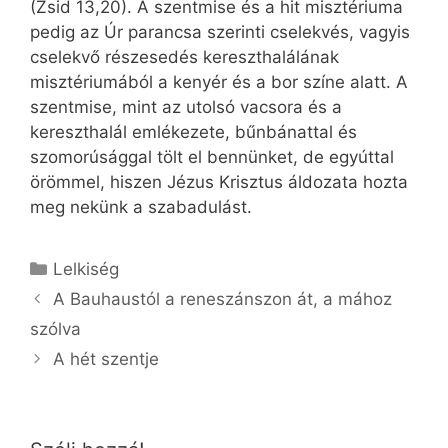
(Zsid 13,20). A szentmise és a hit misztériuma
pedig az Úr parancsa szerinti cselekvés, vagyis
cselekvő részesedés kereszthalálának
misztériumából a kenyér és a bor színe alatt. A
szentmise, mint az utolsó vacsora és a
kereszthalál emlékezete, bűnbánattal és
szomorúsággal tölt el bennünket, de egyúttal
örömmel, hiszen Jézus Krisztus áldozata hozta
meg nekünk a szabadulást.
Kategória
Lelkiség
A Bauhaustól a reneszánszon át, a mához
szólva
A hét szentje