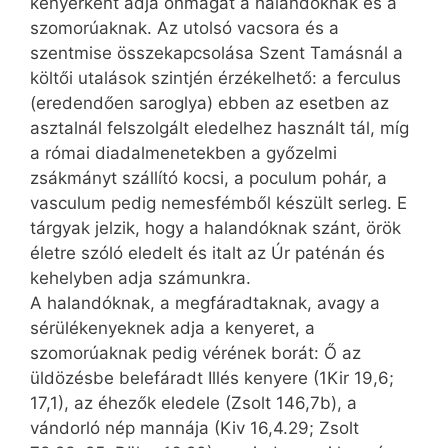
kenyérként adja önmagát a halandóknak és a
szomorúaknak. Az utolsó vacsora és a
szentmise összekapcsolása Szent Tamásnál a
költői utalások szintjén érzékelhető: a fer­cu­lus
(eredendően saroglya) ebben az esetben az
asztalnál felszolgált eledelhez használt tál, míg
a római diadalmenetekben a győzelmi
zsákmányt szállító kocsi, a poculum pohár, a
vasculum pedig nemesfémből készült serleg. E
tárgyak jelzik, hogy a halandóknak szánt, örök
életre szóló eledelt és italt az Úr paténán és
kehelyben adja számunkra.
A halandóknak, a megfáradtaknak, avagy a
sérülékenyeknek adja a kenyeret, a
szomorúaknak pedig vérének borát: Ő az
üldözésbe belefáradt Illés kenyere (1Kir 19,6;
17,1), az éhezők eledele (Zsolt 146,7b), a
vándorló nép mannája (Kiv 16,4.29; Zsolt