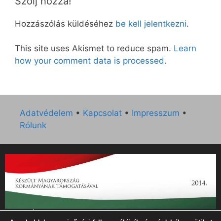
Szólj hozzá!
Hozzászólás küldéséhez
be kell jelentkezni
.
This site uses Akismet to reduce spam.
Learn
how your comment data is processed.
Adatvédelem
•
Kapcsolat
•
Impresszum
•
Rólunk
„Az Új Ember katolikus hetilap 2014. évi működésének