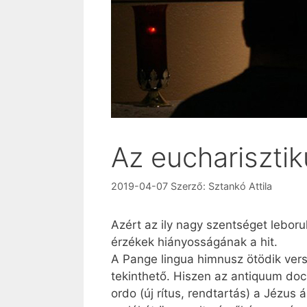
Az euchariszti
2019-04-07
Szerző:
Sztankó Attila
Azért az ily nagy szentséget leborul
érzékek hiányosságának a hit.
A Pange lingua himnusz ötödik vers
tekinthető. Hiszen az antiquum do
ordo (új rítus, rendtartás) a Jézus 