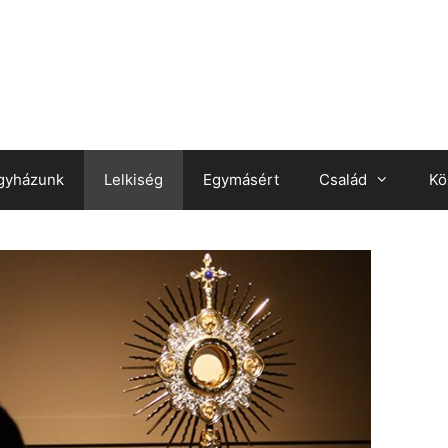
gyházunk
Lelkiség
Egymásért
Család
Kö