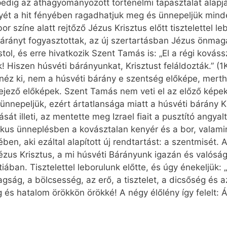
edig az áthagyományozott történelmi tapasztalat alapjá
ét a hit fényében ragadhatjuk meg és ünnepeljük mind
or színe alatt rejtőző Jézus Krisztus előtt tisztelettel le
i bárányt fogyasztottak, az új szertartásban Jézus önmag
tol, és erre hivatkozik Szent Tamás is: „El a régi kováss
 Hiszen húsvéti bárányunkat, Krisztust feláldozták.” (1K
 néz ki, nem a húsvéti bárány e szentség előképe, merth
ejező előképek. Szent Tamás nem veti el az előző képe
nnepeljük, ezért ártatlansága miatt a húsvéti bárány K
át illeti, az mentette meg Izrael fiait a pusztító angya
ikus ünneplésben a kovásztalan kenyér és a bor, valami
n, aki ezáltal alapított új rendtartást: a szentmisét. A
zus Krisztus, a mi húsvéti Bárányunk igazán és valóságos
iában. Tisztelettel leborulunk előtte, és úgy énekeljük: 
ság, a bölcsesség, az erő, a tisztelet, a dicsőség és a
g és hatalom örökkön örökké! A négy élőlény így felelt: