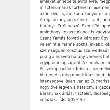
emlékét ünnepelte évről évre, mégp
misztériumának történelmi esemény
azon kívül is, amikor a kenyér és a b
A régi bizonyság szerint Izrael fia
bárányt. Erről beszél Szent Pál apos
aminthogy kovásztalanok is vagytok!
Szent Tamás fölveti a kérdést: úgy
valamint a manna sokkal inkább kif
szentségben Krisztus szenvedését ü
pedig a húsvéti bárány vérének hatás
egyiptomi fogságból. Az euchariszt
összekapcsolódik Krisztus személyébe
hit ragadja meg annak igazságát: Jé
istenségével jelen van az Euchariszt
hogy övé legyen a hatalom, a gazdag
Báránynak áldás, tisztelet, dicsősé
imádták.” (Jel 5,12–14.)