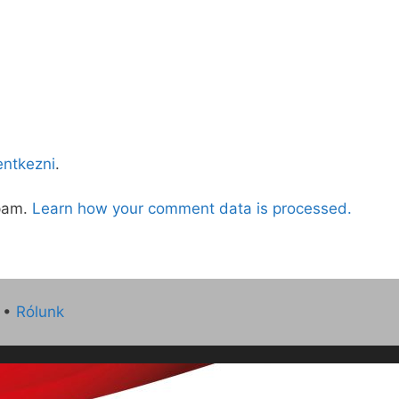
lentkezni
.
spam.
Learn how your comment data is processed.
•
Rólunk