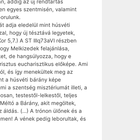
n, addig az új rendtartás
en egyes szentmisén, valamint
borulunk.
át adja eledelül mint húsvéti
zal, hogy új tésztává legyetek,
or 5,7.) A ST IIIq73aVI részben
ogy Melkizedek felajánlása,
ket, de hangsúlyozza, hogy e
risztus eucharisztikus előképe. Ami
ltól, és így menekültek meg az
nt a húsvéti bárány képe
mi a szentség misztériumát illeti, a
an, testestől-lelkestől, teljes
„Méltó a Bárány, akit megöltek,
z áldás. (…) A trónon ülőnek és a
 Ámen! A vének pedig leborultak, és