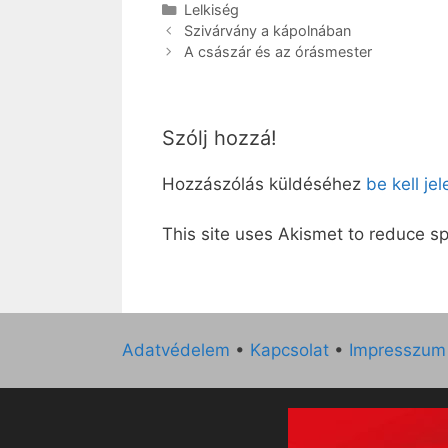
Kategória
Lelkiség
Szivárvány a kápolnában
A császár és az órásmester
Szólj hozzá!
Hozzászólás küldéséhez
be kell je
This site uses Akismet to reduce 
Adatvédelem
•
Kapcsolat
•
Impresszum