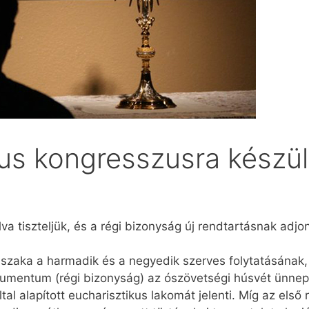
kus kongresszusra készü
va tiszteljük, és a régi bizonyság új rendtartásnak adjo
szaka a harmadik és a negyedik szerves folytatásának,
cumentum (régi bizonyság) az ószövetségi húsvét ünnep
által alapított eucharisztikus lakomát jelenti. Míg az els