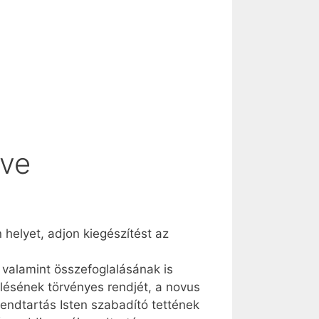
lve
n helyet, adjon kiegészítést az
 valamint összefoglalásának is
lésének törvényes rendjét, a novus
ő rendtartás Isten szabadító tettének