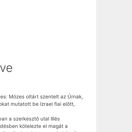
lve
es: Mózes oltárt szentelt az Úrnak,
at mutatott be Izrael fiai előtt,
an a szerkesztő utal Illés
ződésben kötelezte el magát a