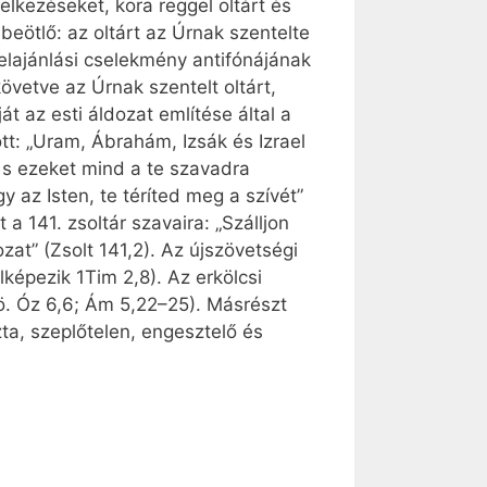
elkezéseket, kora reggel oltárt és
eötlő: az oltárt az Úrnak szentelte
 felajánlási cselekmény antifónájának
övetve az Úrnak szentelt oltárt,
 az esti áldozat említése által a
ott: „Uram, Ábrahám, Izsák és Izrael
, s ezeket mind a te szavadra
 az Isten, te téríted meg a szívét”
 a 141. zsoltár szavaira: „Szálljon
at” (Zsolt 141,2). Az újszövetségi
képe­zik 1Tim 2,8). Az erkölcsi
vö. Óz 6,6; Ám 5,22–25). Másrészt
zta, szeplőtelen, engesztelő és