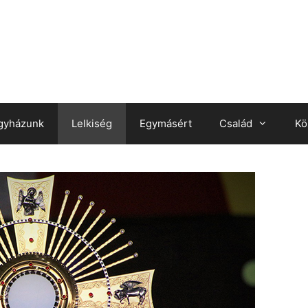
gyházunk
Lelkiség
Egymásért
Család
Kö