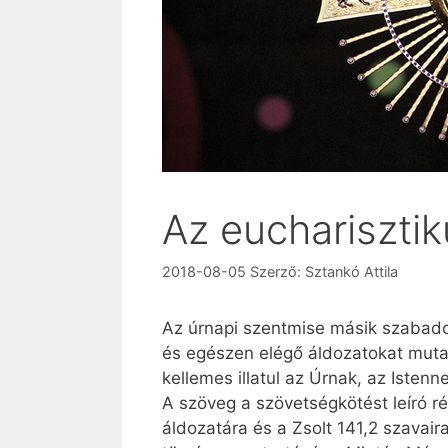
Az euchariszti
2018-08-05
Szerző:
Sztankó Attila
Az úrnapi szentmise másik szabadon 
és egészen elégő áldozatokat mutatot
kellemes illatul az Úrnak, az Istenn
A szöveg a szövetségkötést leíró ré
áldozatára és a Zsolt 141,2 szavair