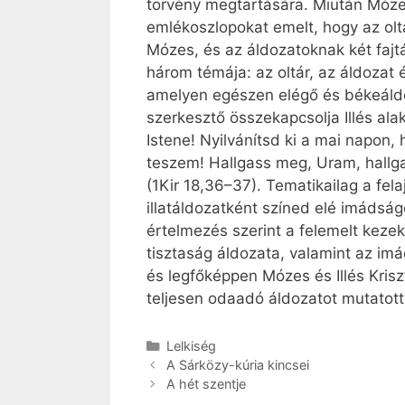
törvény megtartására. Miután Mózes 
emlékoszlopokat emelt, hogy az olt
Mózes, és az áldozatoknak két fajtáj
három témája: az oltár, az áldozat 
amelyen egészen elégő és békeáldoz
szerkesztő összekapcsolja Illés alak
Istene! Nyilvánítsd ki a mai napon,
teszem! Hallgass meg, Uram, hallgas
(1Kir 18,36–37). Tematikailag a fela
illatáldozatként színed elé imádság
értelmezés szerint a felemelt kezek 
tisztaság áldozata, valamint az im
és legfőképpen Mózes és Illés Krisz
teljesen odaadó áldozatot mutatott 
Kategória
Lelkiség
A Sárközy-kúria kincsei
A hét szentje