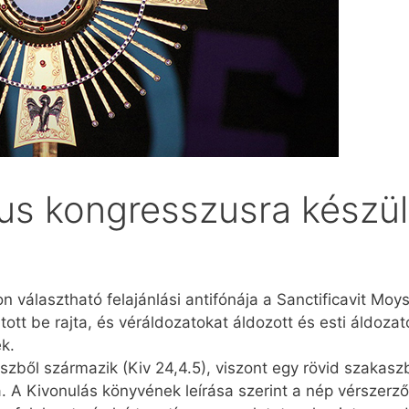
kus kongresszusra készü
választható felajánlási antifónája a Sanctificavit Moys
t be rajta, és véráldozatokat áldozott és esti áldozatok
ek.
szből származik (Kiv 24,4.5), viszont egy rövid szakaszb
a. A Kivonulás könyvének leírása szerint a nép vérszer