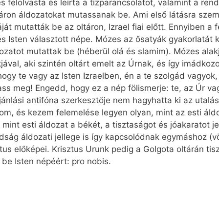
felolvasta és leírta a tízparancsolatot, valamint a rend
áron áldozatokat mutassanak be. Ami első látásra szemb
át mutatták be az oltáron, Izrael fiai előtt. Ennyiben a
és Isten választott népe. Mózes az ősatyák gyakorlatát k
atot mutattak be (héberül olá és slamim). Mózes alakját
jával, aki szintén oltárt emelt az Úrnak, és így imádkoz
 hogy te vagy az Isten Izraelben, én a te szolgád vagyok
s meg! Engedd, hogy ez a nép fölismerje: te, az Úr vagy
jánlási antifóna szerkesztője nem hagyhatta ki az utalást
om, és kezem felemelése legyen olyan, mint az esti áldoz
mint esti áldozat a békét, a tisztaságot és jóakaratot jel
ádság áldozati jellege is így kapcsolódnak egymáshoz (
tus előképei. Krisztus Urunk pedig a Golgota oltárán tis
be Isten népéért: pro nobis.