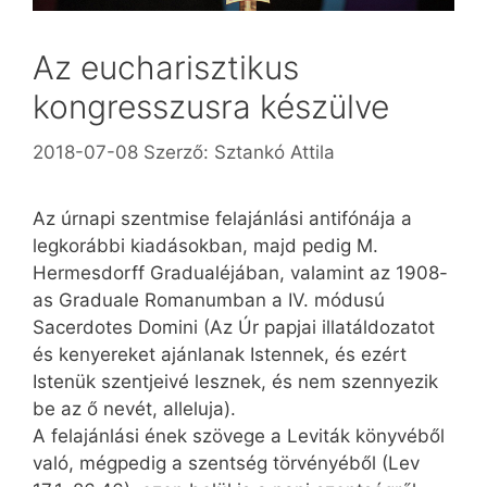
Az eucharisztikus
kongresszusra készülve
2018-07-08
Szerző:
Sztankó Attila
Az úrnapi szentmise felajánlási antifónája a
legkorábbi kiadásokban, majd pedig M.
Hermesdorff Gradualéjában, valamint az 1908-
as Graduale Romanumban a IV. módusú
Sacerdotes Domini (Az Úr papjai illatáldozatot
és kenyereket ajánlanak Istennek, és ezért
Istenük szentjeivé lesznek, és nem szennyezik
be az ő nevét, alleluja).
A felajánlási ének szövege a Leviták könyvéből
való, mégpedig a szentség törvényéből (Lev