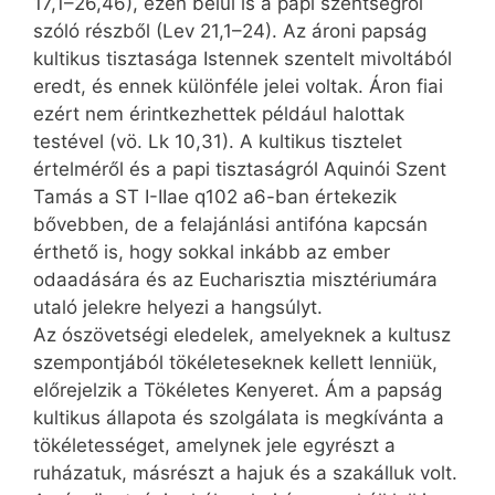
17,1–26,46), ezen belül is a papi szentségről
szóló részből (Lev 21,1–24). Az ároni papság
kultikus tisztasága Istennek szentelt mivoltából
eredt, és ennek különféle jelei voltak. Áron fiai
ezért nem érintkezhettek például halottak
testével (vö. Lk 10,31). A kultikus tisztelet
értelméről és a papi tisztaságról Aqui­nói Szent
Tamás a ST I-IIae q102 a6-ban értekezik
bővebben, de a felajánlási antifóna kapcsán
érthető is, hogy sokkal inkább az ember
odaadására és az Eucharisztia misztériumára
utaló jelekre helyezi a hangsúlyt.
Az ószövetségi eledelek, amelyeknek a kultusz
szempontjából tökéleteseknek kellett lenniük,
előrejelzik a Tökéletes Kenyeret. Ám a papság
kultikus állapota és szolgálata is megkívánta a
tökéletességet, amelynek jele egyrészt a
ruházatuk, másrészt a hajuk és a szakálluk volt.