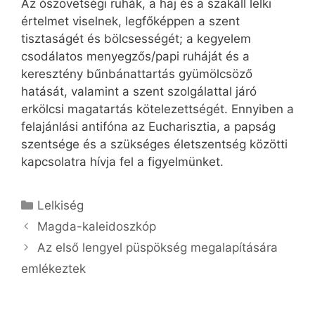
Az ószövetségi ruhák, a haj és a szakáll lelki
értelmet viselnek, legfőképpen a szent
tisztaságét és bölcsességét; a kegyelem
csodálatos menyegzős/papi ruháját és a
keresztény bűnbánattartás gyümölcsöző
hatását, valamint a szent szolgálattal járó
erkölcsi magatartás kötelezettségét. Ennyiben a
felajánlási antifóna az Eucharisztia, a papság
szentsége és a szükséges életszentség közötti
kapcsolatra hívja fel a figyelmünket.
Kategória
Lelkiség
Magda-kaleidoszkóp
Az első lengyel püspökség megalapítására
emlékeztek