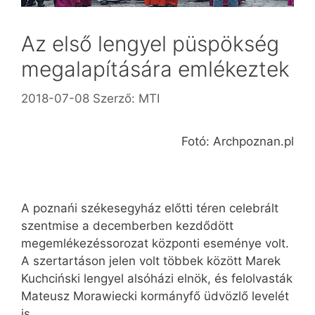
Az első lengyel püspökség
megalapítására emlékeztek
2018-07-08
Szerző:
MTI
Fotó: Archpoznan.pl
A poznańi székesegyház előtti téren celebrált
szentmise a decemberben kezdődött
megemlékezéssorozat központi eseménye volt.
A szertartáson jelen volt többek között Marek
Kuchciński lengyel alsóházi elnök, és felolvasták
Mateusz Mora­wiecki kormányfő üdvözlő levelét
is.