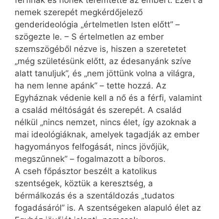
férfinak és nőnek teremtette az embert. Ezért a
nemek szerepét megkérdőjelező
genderideológia „értelmetlen Isten előtt” –
szögezte le. – S értelmetlen az ember
szemszögéből nézve is, hiszen a szeretetet
„még születésünk előtt, az édesanyánk szíve
alatt tanuljuk”, és „nem jöttünk volna a világra,
ha nem lenne apánk” – tette hozzá. Az
Egyháznak védenie kell a nő és a férfi, valamint
a család méltóságát és szerepét. A család
nélkül „nincs nemzet, nincs élet, így azoknak a
mai ideológiáknak, amelyek tagadják az ember
hagyományos felfogását, nincs jövőjük,
megszűnnek” – fogalmazott a bíboros.
A cseh főpásztor beszélt a katolikus
szentségek, köztük a keresztség, a
bérmálkozás és a szentáldozás „tudatos
fogadásáról” is. A szentségeken alapuló élet az