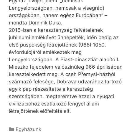
Egyház jövőjét jelenti „nemcsak
Lengyelországban, nemcsak a visegrádi
országokban, hanem egész Európában” –
mondta Dominik Duka.
2016-ban a kereszténység felvételének
jubileumi emlékévét ünnepelték, idén pedig az
első püspökség létrejöttének (968) 1050.
évfordulójáról emlékeztek meg
Lengyelországban. A Piast-dinasztiát alapító I.
Mieszko fejedelem valószínűleg 966 áprilisában
keresztelkedett meg. A cseh Přemysl-házból
származó felesége, Dobrava udvarához tartozó
egyik pap részesítette a keresztség
szentségében, megteremtve ezzel a nyugati
civilizációhoz csatlakozó lengyel állam
létrejöttének előfeltételeit.
Kategória
Egyházunk