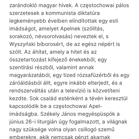
zarándokló magyar hívek. A częstochowai pálos
szerzetesek a kommunista diktatúra
legkeményebb éveiben elindítottak egy esti
imádságot, amelyet Apelnek (szólítás,
sorakozó, névsorolvasás) neveztek el, s
Wyszyński bíborosért, de az egész népért is
szólt. Az áhítat, amely a hitet és az
összetartozást kifejező énekekből, egy
szentírási részből, valamint annak
magyarázatából, egy tized rózsafüzérből és egy
záróáldásból állt, egyre inkább elterjedt, és a
rendszerváltás után a televízió is közvetíteni
kezdte. Sok család esténként a tévén keresztül
kapcsolódik be a częstochowai Apel-
imádságba. Székely János megyéspüspök a
június 26-i liturgián úgy fogalmazott, a világnak
nagy szüksége volna olyan csillogó szemű
emberekre, akik nemcsak pénzt akarnak