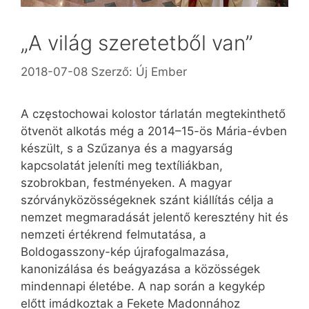
„A világ szeretetből van”
2018-07-08
Szerző:
Új Ember
A częstochowai kolostor tárlatán megtekinthető
ötvenöt alkotás még a 2014–15-ös Mária-évben
készült, s a Szűzanya és a magyarság
kapcsolatát jeleníti meg textíliákban,
szobrokban, festményeken. A magyar
szórványközösségeknek szánt kiállítás célja a
nemzet megmaradását jelentő keresztény hit és
nemzeti értékrend felmutatása, a
Boldogasszony-kép újrafogalmazása,
kanonizálása és beágyazása a közösségek
mindennapi életébe. A nap során a kegykép
előtt imádkoztak a Fekete Madonnához