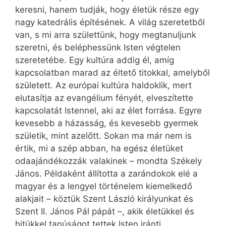
keresni, hanem tudják, hogy életük része egy
nagy katedrális építésének. A világ szeretetből
van, s mi arra születtünk, hogy megtanuljunk
szeretni, és beléphessünk Isten végtelen
szeretetébe. Egy kultúra addig él, amíg
kapcsolatban marad az éltető titokkal, amelyből
született. Az európai kultúra haldoklik, mert
elutasítja az evangélium fényét, elveszítette
kapcsolatát Istennel, aki az élet forrása. Egyre
kevesebb a házasság, és kevesebb gyermek
születik, mint azelőtt. Sokan ma már nem is
értik, mi a szép abban, ha egész életüket
odaajándékozzák valakinek – mondta Székely
János. Példaként állította a zarándokok elé a
magyar és a lengyel történelem kiemelkedő
alakjait – köztük Szent László királyunkat és
Szent II. János Pál pápát –, akik életükkel és
hitükkel tanúságot tettek Isten iránti