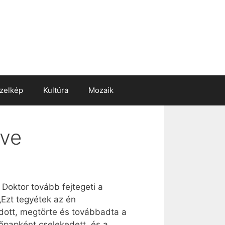
zelkép
Kultúra
Mozaik
lve
 Doktor tovább fejtegeti a
Ezt tegyétek az én
adott, megtörte és továbbadta a
őpapként cselekedett, és a