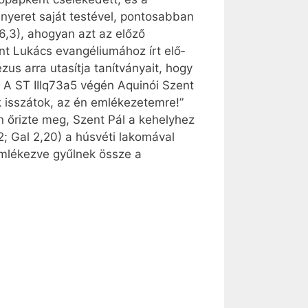
nyeret saját testével, pontosabban
16,3), ahogyan azt az előző
t Lu­kács evangéliumához írt elő­
ézus arra utasítja tanítványait, hogy
 A ST IIIq73a5 végén Aquinói Szent
k isszátok, az én emlékezetemre!”
 őrizte meg, Szent Pál a kehelyhez
2; Gal 2,20) a húsvéti lakomával
mlékezve gyűlnek össze a