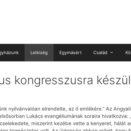
gyházunk
Lelkiség
Egymásért
Család
Kö
kus kongresszusra készü
nk nyilvánvalóan elrendelte, az ő emlékére.” Az Angyali
sősorban Lukács evangéliumának soraira hivatkozva: „
cselekedete, miszerint kezébe vette a kenyeret, hálát 
en természetes volt. Az újdonság abban rejlett, hogy f