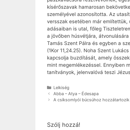
kísérőszavak hamarosan bekövetkező
személyével azonosította. Az utasítá
versszak esetében már említettük, 
adásaiban is utal, főleg Tiszteletre
a jövőben húsvétjára, átvonulásár
­Tamás Szent Pálra és egyben a sze
(1Kor 11,24.25). Noha Szent Lukác
kapcsolja buzdítását, amely összekö
mint megemlékezéssel. Ennyiben m
tanítványok, jelenvalóvá teszi Jézu
Kategória
Lelkiség
Abba – Atya – Édesapa
A csíksomlyói búcsúhoz hozzátartozik 
Szólj hozzá!