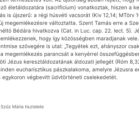
 életáldozatára (sacrificium) vonatkoztak, hiszen a ke
s is újszerű: a régi húsvéti vacsorát (Kiv 12,14; MTörv 
új megemlékezésre változtatta. Szent Tamás erre a Szen
méltó Bédára hivatkozva (Cat. in Luc. cap. 22. lect. 5). J
a emlékezzenek, hogy így közösségben maradjanak vele.
ntmise szövegére is utal: „Tegyétek ezt, ahányszor csa
s a megemlékezés parancsát a kenyérrel összefüggésben
ti Jézus keresztáldozatának áldozati jellegét (Róm 8,3
inden eucharisztikus pászkalakoma, amelyre Jézusra e
s egykoron végbevitt üdvtörténeti cselekedetét.
Szűz Mária tisztelete