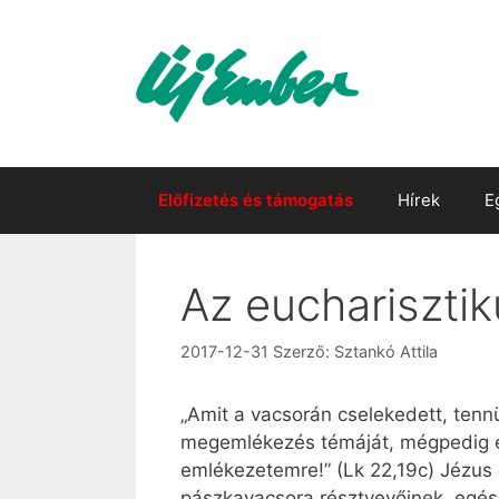
Kilépés
a
tartalomba
Előfizetés és támogatás
Hírek
E
Az euchariszti
2017-12-31
Szerző:
Sztankó Attila
„Amit a vacsorán cselekedett, tennü
megemlékezés témáját, mégpedig el
emlékezetemre!” (Lk 22,19c) Jézus 
pászkavacsora résztvevőinek, egész