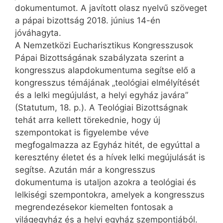
dokumentumot. A javított olasz nyelvű szöveget
a pápai bizottság 2018. június 14-én
jóváhagyta.
A Nemzetközi Eucharisztikus Kongresszusok
Pápai Bizottságának szabályzata szerint a
kongresszus alapdokumentuma segítse elő a
kongresszus témájának „teológiai elmélyítését
és a lelki megújulást, a helyi egyház javára”
(Statutum, 18. p.). A Teológiai Bizottságnak
tehát arra kellett törekednie, hogy új
szempontokat is figyelembe véve
megfogalmazza az Egyház hitét, de egyúttal a
keresztény életet és a hívek lelki megújulását is
segítse. Azután már a kongresszus
dokumentuma is utaljon azokra a teológiai és
lelkiségi szempontokra, amelyek a kongresszus
megrendezésekor kiemelten fontosak a
világegyház és a helyi egyház szempontjából.