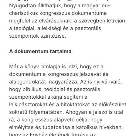
Nyugodtan állíthatjuk, hogy a magyar eu­
charisztikus kongresszus dokumentuma
megfelel az elvárásoknak: a szövegben létrejön
a teológiai, a lelkiségi és a pasztorális
szempontok szintézise.
A dokumentum tartalma
Már a könyv címlapja is jelzi, hogy ez a
dokumentum a kongresszus jelszavát és
alapgondolatát magyarázza. Az is nyilvánvaló,
hogy biblikus, teológiai és pasztorális
szempontokkal akarja segíteni a
lelkipásztorokat és a hitoktatókat az előkészület
sokrétű folyamatában. Ahogyan a jelszó is utal
rá, a kongresszus alapvető célja, hogy
elmélyítse és tudatosítsa a katolikus hívekben,
hogy az Egyház életének forrása az