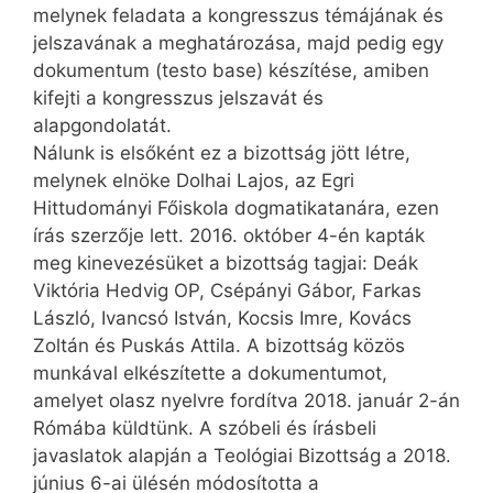
melynek feladata a kongresszus témájának és
jelszavának a meghatározása, majd pedig egy
dokumentum (testo base) készítése, amiben
kifejti a kongresszus jelszavát és
alapgondolatát.
Nálunk is elsőként ez a bizottság jött létre,
melynek elnöke Dolhai Lajos, az Egri
Hittudományi Főiskola dogmatikatanára, ezen
írás szerzője lett. 2016. október 4-én kapták
meg kinevezésüket a bizottság tagjai: Deák
Viktória Hedvig OP, Csépányi Gábor, Farkas
László, Ivancsó István, Kocsis Imre, Kovács
Zoltán és Puskás Attila. A bizottság közös
munkával elkészítette a dokumentumot,
amelyet olasz nyelvre fordítva 2018. január 2-án
Rómába küldtünk. A szóbeli és írásbeli
javaslatok alapján a Teológiai Bizottság a 2018.
június 6-ai ülésén módosította a