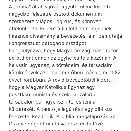
A „Róma” által is jóváhagyott, kilenc kisebb-
nagyobb fejezetre osztott dokumentum
szerkezete világos, logikus, és könnyen
áttekinthető. Főként a külföldi vendégeknek
hasznos olvasmány a bevezetés, ami bemutatja
kongresszust befogadó országot;
hangsúlyozva, hogy Magyarország másodszor
ad otthont ennek az egyhetes találkozónak. A
helyszín ugyanaz, a történelmi és társadalmi
körülmények azonban merőben mások, mint 82
évvel korábban. A rövid bevezetőből kiderül,
hogy a Magyar Katolikus Egyház egy
posztkommunista és szekularizálódó
társadalomban igyekszik teljesíteni a
küldetését. A tanító jellegű rész egy biblikus
fejezettel kezdődik. A bibliai megalapozás az
Ószövetségből kiindulva teszi érthetővé