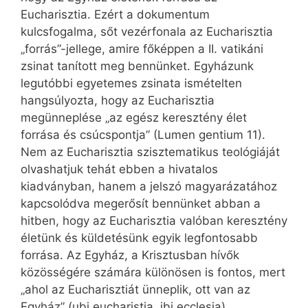
Eucharisztia. Ezért a dokumentum
kulcsfogalma, sőt vezérfonala az Eucharisztia
„forrás”-jellege, amire főképpen a II. vatikáni
zsinat tanított meg bennünket. Egyházunk
legutóbbi egyetemes zsinata ismételten
hangsúlyozta, hogy az Eu­charisztia
megünneplése „az egész keresztény élet
forrása és csúcspontja” (Lumen gentium 11).
Nem az Eucharisztia szisztematikus teológiáját
olvashatjuk tehát ebben a hivatalos
kiadványban, hanem a jelszó magyarázatához
kapcsolódva megerősít bennünket abban a
hitben, hogy az Eucharisztia valóban keresztény
életünk és küldetésünk egyik legfontosabb
forrása. Az Egyház, a Krisztusban hívők
közösségére számára különösen is fontos, mert
„ahol az Eucharisztiát ünneplik, ott van az
Egyház” (ubi eucharistia, ibi ecclesia).