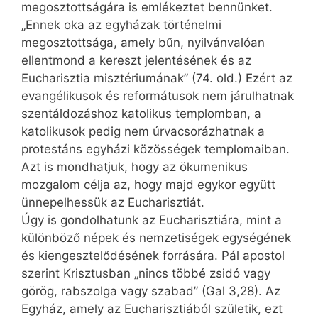
megosztottságára is emlékeztet bennünket.
„Ennek oka az egyházak történelmi
megosztottsága, amely bűn, nyilvánvalóan
ellentmond a kereszt jelentésének és az
Eucharisztia misztériumának” (74. old.) Ezért az
evangélikusok és reformátusok nem járulhatnak
szentáldozáshoz katolikus templomban, a
katolikusok pedig nem úrvacsorázhatnak a
protestáns egyházi közösségek templomaiban.
Azt is mondhatjuk, hogy az ökumenikus
mozgalom célja az, hogy majd egykor együtt
ünnepelhessük az Eucharisztiát.
Úgy is gondolhatunk az Eucharisztiára, mint a
különböző népek és nemzetiségek egységének
és kiengesztelődésének forrására. Pál apostol
szerint Krisztusban „nincs többé zsidó vagy
görög, rabszolga vagy szabad” (Gal 3,28). Az
Egyház, amely az Eucharisztiából születik, ezt