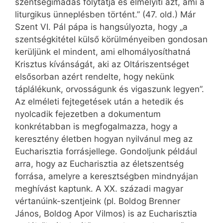
szentségimádás folytatja és elmélyíti azt, ami a
liturgikus ünneplésben történt.” (47. old.) Már
Szent VI. Pál pápa is hangsúlyozta, hogy „a
szentségkitétel külső körülményeiben gondosan
kerüljünk el mindent, ami elhomályosíthatná
Krisztus kívánságát, aki az Oltáriszentséget
elsősorban azért rendelte, hogy nekünk
táplálékunk, orvosságunk és vigaszunk legyen”.
Az elméleti fejtegetések után a hetedik és
nyolcadik fejezetben a dokumentum
konkrétabban is megfogalmazza, hogy a
keresztény életben hogyan nyilvánul meg az
Eucharisztia forrásjellege. Gondoljunk például
arra, hogy az Eucharisztia az életszentség
forrása, amelyre a keresztségben mindnyájan
meghívást kaptunk. A XX. századi magyar
vértanúink-szentjeink (pl. Boldog Brenner
János, Boldog Apor Vilmos) is az Eucharisztia