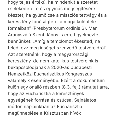
hogy teljes értékű, ha mindenkit a szeretet
cselekedeteire és egymás megsegítésére
késztet, ha gyümölcse a missziós tettvágy és a
keresztény tanúságtétel a maga különféle
formáiban” (Presbyterorum ordinis 6). Már
Aranyszájú Szent János is erre figyelmeztet
bennünket: „Amíg a templomot ékesíted, ne
feledkezz meg ínséget szenvedő testvéreidről”.
Azt szeretnénk, hogy a magyarországi
keresztény, de nem katolikus testvéreink is
bekapcsolódjanak a 2020-as budapesti
Nemzetközi Eucharisztikus Kongresszus
valamelyik eseményébe. Ezért a dokumentum
külön egy önálló részben (8.3. fej.) rámutat arra,
hogy az Eucharisztia a keresztények
egységének forrása és csúcsa. Sajnálatos
módon napjainkban az Eucharisztia
megünneplése a Krisztusban hívők