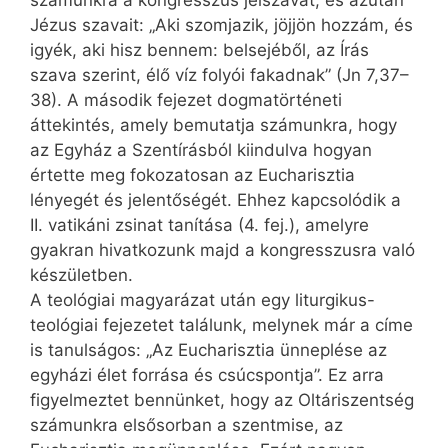
számunkra a kongresszus jelszavát, és azután
Jézus szavait: „Aki szomjazik, jöjjön hozzám, és
igyék, aki hisz bennem: belsejéből, az Írás
szava szerint, élő víz folyói fakadnak” (Jn 7,37–
38). A második fejezet dogmatörténeti
áttekintés, amely bemutatja számunkra, hogy
az Egyház a Szentírásból kiindulva hogyan
értette meg fokozatosan az Eucharisztia
lényegét és jelentőségét. Ehhez kapcsolódik a
II. vatikáni zsinat tanítása (4. fej.), amelyre
gyakran hivatkozunk majd a kongresszusra való
készületben.
A teológiai magyarázat után egy liturgikus-
teológiai fejezetet találunk, melynek már a címe
is tanulságos: „Az Eucharisztia ünneplése az
egyházi élet forrása és csúcspontja”. Ez arra
figyelmeztet bennünket, hogy az Oltáriszentség
számunkra elsősorban a szentmise, az