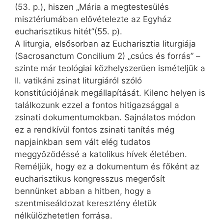
(53. p.), hiszen „Mária a megtestesülés
misztériumában elővételezte az Egyház
eucharisztikus hitét”(55. p).
A liturgia, elsősorban az Eucharisztia liturgiája
(Sacrosanctum Concilium 2) „csúcs és forrás” –
szinte már teológiai közhelyszerűen ismételjük a
II. vatikáni zsinat liturgiáról szóló
konstitúciójának megállapítását. Kilenc helyen is
találkozunk ezzel a fontos hitigazsággal a
zsinati dokumentumokban. Sajnálatos módon
ez a rendkívül fontos zsinati tanítás még
napjainkban sem vált elég tudatos
meggyőződéssé a katolikus hívek életében.
Reméljük, hogy ez a dokumentum és főként az
eu­charisztikus kongresszus megerősít
bennünket abban a hitben, hogy a
szentmiseáldozat keresztény életük
nélkülözhetetlen forrása.