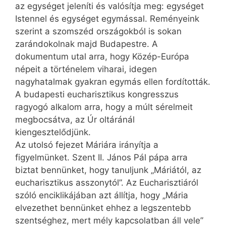
az egységet jeleníti és valósítja meg: egységet
Istennel és egységet egymással. Reményeink
szerint a szomszéd országokból is sokan
zarándokolnak majd Budapestre. A
dokumentum utal arra, hogy Közép-Európa
népeit a történelem viharai, idegen
nagyhatalmak gyakran egymás ellen fordították.
A budapesti eucharisztikus kongresszus
ragyogó alkalom arra, hogy a múlt sérelmeit
megbocsátva, az Úr oltáránál
kiengesztelődjünk.
Az utolsó fejezet Máriára irányítja a
figyelmünket. Szent II. János Pál pápa arra
biztat bennünket, hogy tanuljunk „Máriától, az
eu­charisztikus asszonytól”. Az Eucharisztiáról
szóló enciklikájában azt állítja, hogy „Mária
elvezethet bennünket ehhez a legszentebb
szentséghez, mert mély kapcsolatban áll vele”