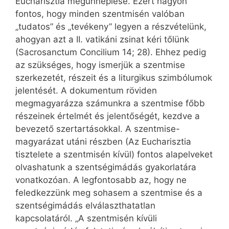
Eucharisztia megünneplése. Ezért nagyon
fontos, hogy minden szentmisén valóban
„tudatos” és „tevékeny” legyen a részvételünk,
ahogyan azt a II. vatikáni zsinat kéri tőlünk
(Sacrosanctum Concilium 14; 28). Ehhez pedig
az szükséges, hogy ismerjük a szentmise
szerkezetét, részeit és a liturgikus szimbólumok
jelentését. A dokumentum röviden
megmagyarázza számunkra a szentmise főbb
részeinek értelmét és jelentőségét, kezdve a
bevezető szertartásokkal. A szentmise-
magyarázat utáni részben (Az Eu­charisztia
tisztelete a szentmisén kívül) fontos alapelveket
olvashatunk a szentségimádás gyakorlatára
vonatkozóan. A legfontosabb az, hogy ne
feledkezzünk meg sohasem a szentmise és a
szentségimádás elválaszthatatlan
kapcsolatáról. „A szentmisén kívüli