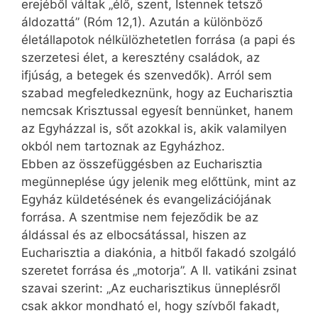
erejéből váltak „élő, szent, Istennek tetsző
áldozattá” (Róm 12,1). Azután a különböző
életállapotok nélkülözhetetlen forrása (a papi és
szerzetesi élet, a keresztény családok, az
ifjúság, a betegek és szenvedők). Arról sem
szabad megfeledkeznünk, hogy az Eucharisztia
nemcsak Krisztussal egyesít bennünket, hanem
az Egyházzal is, sőt azokkal is, akik valamilyen
okból nem tartoznak az Egyházhoz.
Ebben az összefüggésben az Eucharisztia
megünneplése úgy jelenik meg előttünk, mint az
Egyház küldetésének és evangelizációjának
forrása. A szentmise nem fejeződik be az
áldással és az elbocsátással, hiszen az
Eucharisztia a diakónia, a hitből fakadó szolgáló
szeretet forrása és „motorja”. A II. vatikáni zsinat
szavai szerint: „Az eucharisztikus ünneplésről
csak akkor mondható el, hogy szívből fakadt,