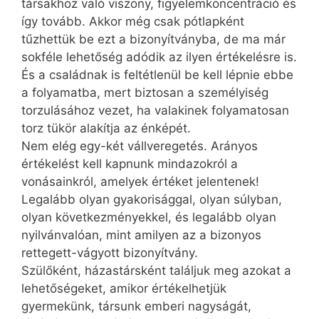
társakhoz való viszony, figyelemkoncentráció és
így tovább. Akkor még csak pótlapként
tűzhettük be ezt a bizonyítványba, de ma már
sokféle lehetőség adódik az ilyen értékelésre is.
És a családnak is feltétlenül be kell lépnie ebbe
a folyamatba, mert biztosan a személyiség
torzulásához vezet, ha valakinek folyamatosan
torz tükör alakítja az énképét.
Nem elég egy-két vállveregetés. Arányos
értékelést kell kapnunk mindazokról a
vonásainkról, amelyek értéket jelentenek!
Legalább olyan gyakorisággal, olyan súlyban,
olyan következményekkel, és legalább olyan
nyilvánvalóan, mint amilyen az a bizonyos
rettegett-vágyott bizonyítvány.
Szülőként, házastársként találjuk meg azokat a
lehetőségeket, amikor értékelhetjük
gyermekünk, társunk emberi nagyságát,