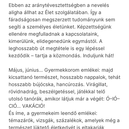
Ebben az aránytévesztettségben a nevelés
aligha állhat az Élet szolgálatában. Így a
fáradságosan megszerzett tudományunk sem
segíti a személyes életünket. Képzettségünk
ellenére megfulladnak a kapcsolataink,
kimerülünk, elidegenedünk egymástól. A
leghosszabb út megtétele is egy lépéssel
kezdődik – tartja a közmondás. Induljunk hát!
Május, június… Gyermekkorom emlékei: majd
kicsattanó természet, hosszabb nappalok, tehát
hosszabb bújócska, hancúrozás. Virágillat,
rövidnadrág, beszélgetéssel, játékkal telő
utolsó tanórák, amikor látjuk már a végét: Ó–IÓ–
CIÓ… VAKÁCIÓ!
És íme, a gyermekeim leendő emlékei:
témazárók, vizsgák, százalékok, amelyek még a
természet lüktető életkedvét is eltakarják