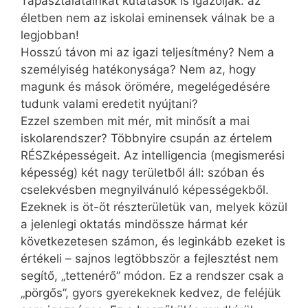
Tapasztalatainkat kutatások is igazolják: az
életben nem az iskolai eminensek válnak be a
legjobban!
Hosszú távon mi az igazi teljesítmény? Nem a
személyiség hatékonysága? Nem az, hogy
magunk és mások örömére, megelégedésére
tudunk valami eredetit nyújtani?
Ezzel szemben mit mér, mit minősít a mai
iskolarendszer? Többnyire csupán az értelem
RÉSZképességeit. Az intelligencia (megismerési
képesség) két nagy területből áll: szóban és
cselekvésben megnyilvánuló képességekből.
Ezeknek is öt-öt részterületük van, melyek közül
a jelenlegi oktatás mindössze hármat kér
következetesen számon, és leginkább ezeket is
értékeli – sajnos legtöbbször a fejlesztést nem
segítő, „tettenérő” módon. Ez a rendszer csak a
„pörgős”, gyors gyerekeknek kedvez, de feléjük