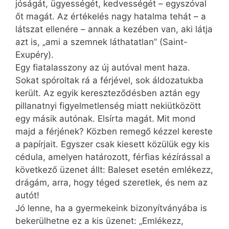
jóságát, ügyességét, kedvességét – egyszóval
őt magát. Az értékelés nagy hatalma tehát – a
látszat ellenére – annak a kezében van, aki látja
azt is, „ami a szemnek láthatatlan” (Saint-
Exupéry).
Egy fiatalasszony az új autóval ment haza.
Sokat spóroltak rá a férjével, sok áldozatukba
került. Az egyik kereszteződésben aztán egy
pillanatnyi figyelmetlenség miatt nekiütközött
egy másik autónak. Elsírta magát. Mit mond
majd a férjének? Közben remegő kézzel kereste
a papírjait. Egyszer csak kiesett közülük egy kis
cédula, amelyen határozott, férfias kézírással a
következő üzenet állt: Baleset esetén emlékezz,
drágám, arra, hogy téged szeretlek, és nem az
autót!
Jó lenne, ha a gyermekeink bizonyítványába is
bekerülhetne ez a kis üzenet: „Emlékezz,