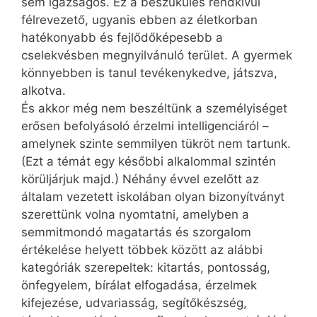
sem igazságos. Ez a beszűkülés rendkívül
félrevezető, ugyanis ebben az életkorban
hatékonyabb és fejlődőképesebb a
cselekvésben megnyilvánuló terület. A gyermek
könnyebben is tanul tevékenykedve, játszva,
alkotva.
És akkor még nem beszéltünk a személyiséget
erősen befolyásoló érzelmi intelligenciáról –
amelynek szinte semmilyen tükröt nem tartunk.
(Ezt a témát egy későbbi alkalommal szintén
körüljárjuk majd.) Néhány évvel ezelőtt az
általam vezetett iskolában olyan bizonyítványt
szerettünk volna nyomtatni, amelyben a
semmitmondó magatartás és szorgalom
értékelése helyett többek között az alábbi
kategóriák szerepeltek: kitartás, pontosság,
önfegyelem, bírálat elfogadása, érzelmek
kifejezése, udvariasság, segítőkészség,