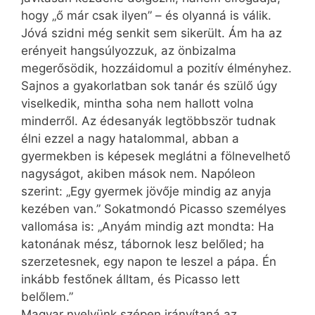
hogy „ő már csak ilyen” – és olyanná is válik.
Jóvá szidni még senkit sem sikerült. Ám ha az
erényeit hangsúlyozzuk, az önbizalma
megerősödik, hozzáidomul a pozitív élményhez.
Sajnos a gyakorlatban sok tanár és szülő úgy
viselkedik, mintha soha nem hallott volna
minderről. Az édesanyák legtöbbször tudnak
élni ezzel a nagy hatalommal, abban a
gyermekben is képesek meglátni a fölnevelhető
nagyságot, akiben mások nem. Napóleon
szerint: „Egy gyermek jövője mindig az anyja
kezében van.” Sokatmondó Picasso személyes
vallomása is: „Anyám mindig azt mondta: Ha
katonának mész, tábornok lesz belőled; ha
szerzetesnek, egy napon te leszel a pápa. Én
inkább festőnek álltam, és Picasso lett
belőlem.”
Magyar nyelvünk szépen irányítaná az