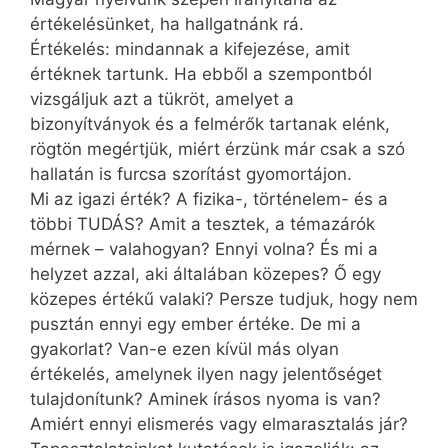
értékelésünket, ha hallgatnánk rá.
Értékelés: mindannak a kifejezése, amit
értéknek tartunk. Ha ebből a szempontból
vizsgáljuk azt a tükröt, amelyet a
bizonyítványok és a felmérők tartanak elénk,
rögtön megértjük, miért érzünk már csak a szó
hallatán is furcsa szorítást gyomortájon.
Mi az igazi érték? A fizika-, történelem- és a
többi TUDÁS? Amit a tesztek, a témazárók
mérnek – valahogyan? Ennyi volna? És mi a
helyzet azzal, aki általában közepes? Ő egy
közepes értékű valaki? Persze tudjuk, hogy nem
pusztán ennyi egy ember értéke. De mi a
gyakorlat? Van-e ezen kívül más olyan
értékelés, amelynek ilyen nagy jelentőséget
tulajdonítunk? Aminek írásos nyoma is van?
Amiért ennyi elismerés vagy elmarasztalás jár?