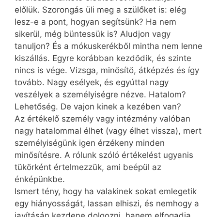
előlük. Szorongás üli meg a szülőket is: elég
lesz-e a pont, hogyan segítsünk? Ha nem
sikerül, még büntessük is? Aludjon vagy
tanuljon? És a mókuskerékből mintha nem lenne
kiszállás. Egyre korábban kezdődik, és szinte
nincs is vége. Vizsga, minősítő, átképzés és így
tovább. Nagy esélyek, és egyúttal nagy
veszélyek a személyiségre nézve. Hatalom?
Lehetőség. De vajon kinek a kezében van?
Az értékelő személy vagy intézmény valóban
nagy hatalommal élhet (vagy élhet vissza), mert
személyiségünk igen érzékeny minden
minősítésre. A rólunk szóló értékelést ugyanis
tükörként értelmezzük, ami beépül az
énképünkbe.
Ismert tény, hogy ha valakinek sokat emlegetik
egy hiányosságát, lassan elhiszi, és nemhogy a
javításán kezdene dolgozni, hanem elfogadja,