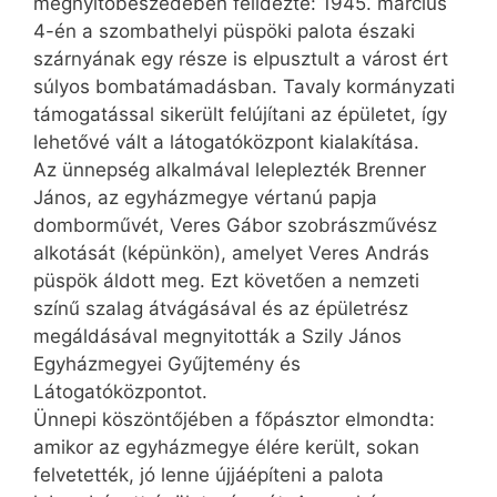
megnyitóbeszédében felidézte: 1945. március
4-én a szombathelyi püspöki palota északi
szárnyának egy része is elpusztult a várost ért
súlyos bombatámadásban. Tavaly kormányzati
támogatással sikerült felújítani az épületet, így
lehetővé vált a látogatóközpont kialakítása.
Az ünnepség alkalmával leleplezték Brenner
János, az egyházmegye vértanú papja
domborművét, Veres Gábor szobrászművész
alkotását (képünkön), amelyet Veres András
püspök áldott meg. Ezt követően a nemzeti
színű szalag átvágásával és az épületrész
megáldásával megnyitották a Szily János
Egyházmegyei Gyűjtemény és
Látogatóközpontot.
Ünnepi köszöntőjében a főpásztor elmondta:
amikor az egyházmegye élére került, sokan
felvetették, jó lenne újjáépíteni a palota