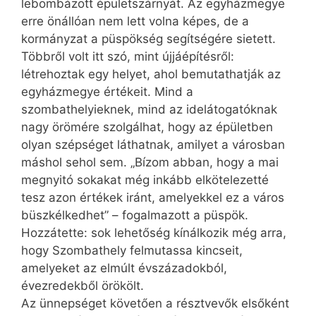
lebombázott épületszárnyát. Az egyházmegye
erre önállóan nem lett volna képes, de a
kormányzat a püspökség segítségére sietett.
Többről volt itt szó, mint újjáépítésről:
létrehoztak egy helyet, ahol bemutathatják az
egyházmegye értékeit. Mind a
szombathelyieknek, mind az idelátogatóknak
nagy örömére szolgálhat, hogy az épületben
olyan szépséget láthatnak, amilyet a városban
máshol sehol sem. „Bízom abban, hogy a mai
megnyitó sokakat még inkább elkötelezetté
tesz azon értékek iránt, amelyekkel ez a város
büszkélkedhet” – fogalmazott a püspök.
Hozzátette: sok lehetőség kínálkozik még arra,
hogy Szombathely felmutassa kincseit,
amelyeket az elmúlt évszáza­dokból,
évezredekből örökölt.
Az ünnepséget követően a résztvevők elsőként