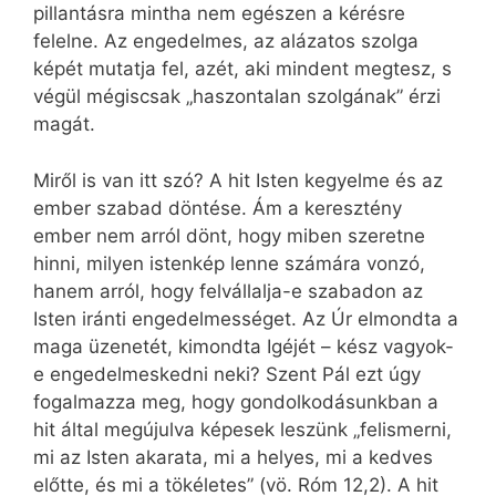
pillantásra mintha nem egészen a kérésre
felelne. Az engedelmes, az alázatos szolga
képét mutatja fel, azét, aki mindent megtesz, s
végül mégiscsak „haszontalan szolgának” érzi
magát.
Miről is van itt szó? A hit Isten kegyelme és az
ember szabad döntése. Ám a keresztény
ember nem arról dönt, hogy miben szeretne
hinni, milyen istenkép lenne számára vonzó,
hanem arról, hogy felvállalja-e szabadon az
Isten iránti engedelmességet. Az Úr elmondta a
maga üzenetét, kimondta Igéjét – kész vagyok-
e engedelmeskedni neki? Szent Pál ezt úgy
fogalmazza meg, hogy gondolkodásunkban a
hit által megújulva képesek leszünk „felismerni,
mi az Isten akarata, mi a helyes, mi a kedves
előtte, és mi a tökéletes” (vö. Róm 12,2). A hit