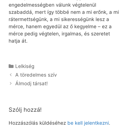
engedelmességben válunk végtelenül
szabaddá, mert így többé nem a mi erőnk, a mi
rátermettségünk, a mi sikerességünk lesz a
mérce, hanem egyedül az ő kegyelme – ez a
mérce pedig végtelen, irgalmas, és szeretet
hatja át.
Kategória
Lelkiség
A töredelmes szív
Álmodj társat!
Szólj hozzá!
Hozzászólás küldéséhez
be kell jelentkezni
.