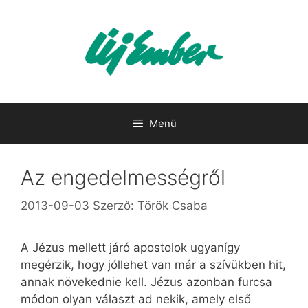
Kilépés
a
tartalomba
Menü
Az engedelmességről
2013-09-03
Szerző:
Török Csaba
A Jézus mellett járó apostolok ugyanígy
megérzik, hogy jóllehet van már a szívükben hit,
annak növekednie kell. Jézus azonban furcsa
módon olyan választ ad nekik, amely első