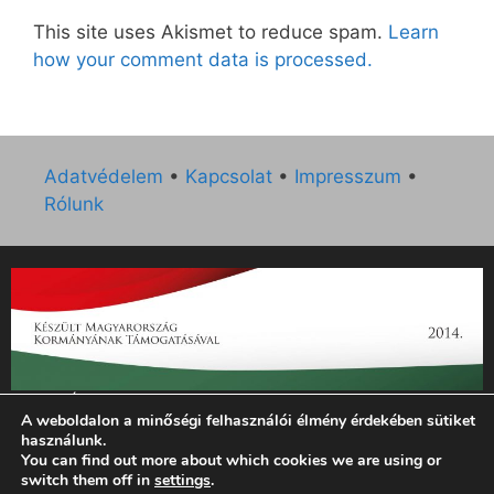
This site uses Akismet to reduce spam.
Learn
how your comment data is processed.
Adatvédelem
•
Kapcsolat
•
Impresszum
•
Rólunk
„Az Új Ember katolikus hetilap 2014. évi működésének
A weboldalon a minőségi felhasználói élmény érdekében sütiket
támogatását az EGYH-KCP-14-P-0121 sz. támogatási
használunk.
szerződés keretében 3 000 000 Ft összegben támogatta az
You can find out more about which cookies we are using or
Emberi Erőforrások Minisztériuma.”
switch them off in
settings
.