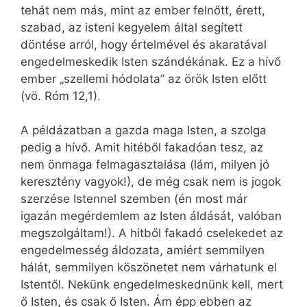
tehát nem más, mint az ember felnőtt, érett,
szabad, az isteni kegyelem által segített
döntése arról, hogy értelmével és akaratával
engedelmeskedik Isten szándékának. Ez a hívő
ember „szellemi hódolata” az örök Isten előtt
(vö. Róm 12,1).
A példázatban a gazda maga Isten, a szolga
pedig a hívő. Amit hitéből fakadóan tesz, az
nem önmaga felmagasztalása (lám, milyen jó
keresztény vagyok!), de még csak nem is jogok
szerzése Istennel szemben (én most már
igazán megérdemlem az Isten áldását, valóban
megszolgáltam!). A hitből fakadó cselekedet az
engedelmesség áldozata, amiért semmilyen
hálát, semmilyen köszönetet nem várhatunk el
Istentől. Nekünk engedelmeskednünk kell, mert
ő Isten, és csak ő Isten. Ám épp ebben az