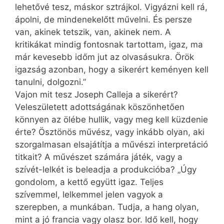
lehetővé tesz, máskor sztrájkol. Vigyázni kell rá,
ápolni, de mindenekelőtt művelni. És persze
van, akinek tetszik, van, akinek nem. A
kritikákat mindig fontosnak tartottam, igaz, ma
már kevesebb időm jut az olvasásukra. Örök
igazság azonban, hogy a sikerért keményen kell
tanulni, dolgozni.”
Vajon mit tesz Joseph Calleja a sikerért?
Veleszületett adottságának köszönhetően
könnyen az ölébe hullik, vagy meg kell küzdenie
érte? Ösztönös művész, vagy inkább olyan, aki
szorgalmasan elsajátítja a művészi interpretáció
titkait? A művészet számára játék, vagy a
szívét-lelkét is beleadja a produkcióba? „Úgy
gondolom, a kettő együtt igaz. Teljes
szívemmel, lelkemmel jelen vagyok a
szerepben, a munkában. Tudja, a hang olyan,
mint a jó francia vagy olasz bor. Idő kell, hogy