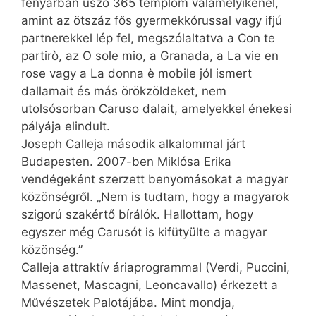
fényárban úszó 365 templom valamelyikénél,
amint az ötszáz fős gyermekkórussal vagy ifjú
partnerekkel lép fel, megszólaltatva a Con te
partirò, az O sole mio, a Granada, a La vie en
rose vagy a La donna è mobile jól ismert
dallamait és más örökzöldeket, nem
utolsósorban Caruso dalait, amelyekkel énekesi
pályája elindult.
Joseph Calleja második alkalommal járt
Budapesten. 2007-ben Miklósa Erika
vendégeként szerzett benyomásokat a magyar
közönségről. „Nem is tudtam, hogy a magyarok
szigorú szakértő bírálók. Hallottam, hogy
egyszer még Carusót is kifütyülte a magyar
közönség.”
Calleja attraktív áriaprogrammal (Verdi, Puccini,
Massenet, Mascagni, Leoncavallo) érkezett a
Művészetek Palotájába. Mint mondja,