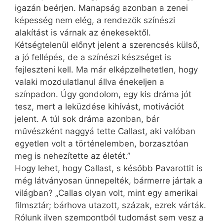
igazán beérjen. Manapság azonban a zenei
képesség nem elég, a rendezők színészi
alakítást is várnak az énekesektől.
Kétségtelenül előnyt jelent a szerencsés külső,
a jó fellépés, de a színészi készséget is
fejleszteni kell. Ma már elképzelhetetlen, hogy
valaki mozdulatlanul állva énekeljen a
színpadon. Úgy gondolom, egy kis dráma jót
tesz, mert a leküzdése kihívást, motivációt
jelent. A túl sok dráma azonban, bár
művészként naggyá tette Callast, aki valóban
egyetlen volt a történelemben, borzasztóan
meg is nehezítette az életét.”
Hogy lehet, hogy Callast, s ké­sőbb Pavarottit is
még látványosan ünnepelték, bármerre jártak a
világban? „Callas olyan volt, mint egy amerikai
filmsztár;­ bár­hova utazott, százak, ezrek várták.
Rólunk ilyen szempontból tudomást sem vesz a