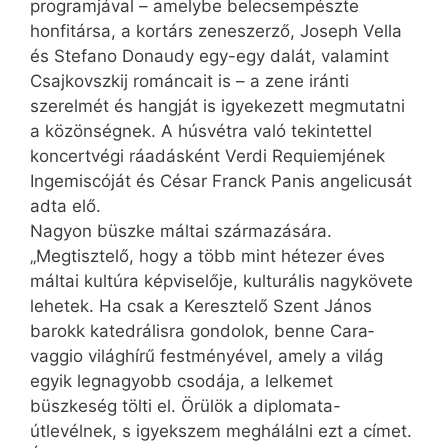
programjával – amelybe belecsempészte
honfitársa, a kortárs zeneszerző, Joseph Vella
és Stefano Donaudy egy-egy dalát, valamint
Csajkovszkij románcait is – a zene iránti
szerelmét és hangját is igyekezett megmutatni
a közönségnek. A húsvétra való tekintettel
koncertvégi ráadásként Verdi Req­ui­emjének
Ingemiscóját és César Franck Panis angeli­cusát
adta elő.
Nagyon büszke máltai származására.
„Megtisztelő, hogy a több mint hétezer éves
máltai kultúra képviselője, kulturális nagykövete
lehetek. Ha csak a Keresztelő Szent János
barokk katedrálisra gondolok, benne Ca­ra­­­
vaggio világhírű festményével, amely a világ
egyik legnagyobb csodája, a lelkemet
büszkeség tölti el. Örülök a diplomata-
útlevélnek, s igyekszem meghálálni ezt a címet.