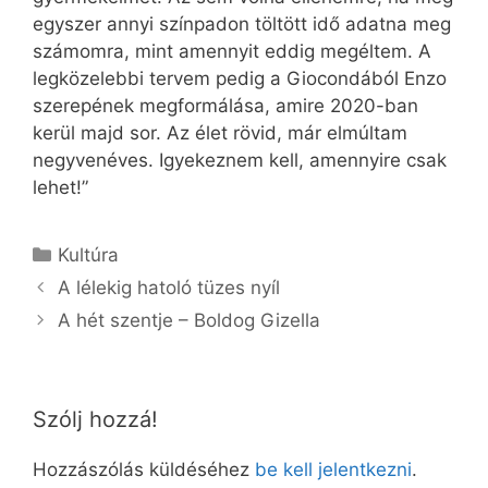
egyszer annyi színpadon töltött idő adatna meg
számomra, mint amennyit eddig megéltem. A
legközelebbi tervem pedig a Giocon­dából Enzo
szerepének megformálása, amire 2020-ban
kerül majd sor. Az élet rövid, már elmúltam
negyvenéves. Igyekeznem kell, amennyire csak
lehet!”
Kategória
Kultúra
A lélekig hatoló tüzes nyíl
A hét szentje – Boldog Gizella
Szólj hozzá!
Hozzászólás küldéséhez
be kell jelentkezni
.