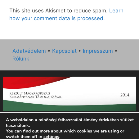
This site uses Akismet to reduce spam.
Learn
how your comment data is processed.
Adatvédelem
•
Kapcsolat
•
Impresszum
•
Rólunk
„Az Új Ember katolikus hetilap 2014. évi működésének
A weboldalon a minőségi felhasználói élmény érdekében sütiket
támogatását az EGYH-KCP-14-P-0121 sz. támogatási
használunk.
szerződés keretében 3 000 000 Ft összegben támogatta az
You can find out more about which cookies we are using or
Emberi Erőforrások Minisztériuma.”
switch them off in
settings
.