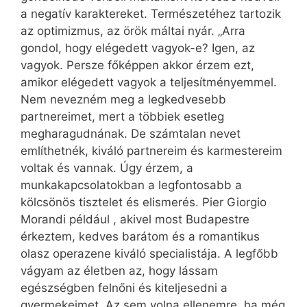
a negatív karaktereket. Természetéhez tartozik
az optimizmus, az örök máltai nyár. „Arra
gondol, hogy elégedett vagyok-e? Igen, az
vagyok. Persze főképpen akkor érzem ezt,
amikor elégedett vagyok a teljesítményemmel.
Nem nevezném meg a legkedvesebb
partnereimet, mert a többiek esetleg
megharagudnának. De számtalan nevet
említhetnék, kiváló partnereim és karmestereim
voltak és vannak. Úgy érzem, a
munkakapcsolatokban a legfontosabb a
kölcsönös tisztelet és elismerés. Pier Giorgio
Morandi például , akivel most Budapestre
érkeztem, kedves barátom és a romantikus
olasz operazene kiváló specialistája. A legfőbb
vágyam az életben az, hogy lássam
egészségben felnőni és kiteljesedni a
gyermekeimet. Az sem volna ellenemre, ha még