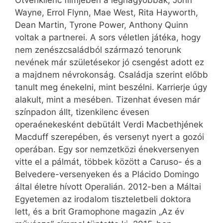
Ötvenkilenc filmjében a legnagyobbak, John
Wayne, Errol Flynn, Mae West, Rita Hayworth,
Dean Martin, Tyrone Power, Anthony Quinn
voltak a partnerei. A sors véletlen játéka, hogy
nem zenészcsaládból származó tenorunk
nevének már születésekor jó csengést adott ez
a majdnem névrokonság. Családja szerint előbb
tanult meg énekelni, mint beszélni. Karrierje úgy
alakult, mint a mesében. Tizenhat évesen már
színpadon állt, tizenkilenc évesen
operaénekesként debü­tált Verdi Macbeth­jének
Macduff szerepében, és versenyt nyert a gozói
operában. Egy sor nemzetközi énekversenyen
vitte el a pálmát, többek között a Caruso- és a
Belvedere-versenyeken és a Plácido Domingo
által életre hívott Operalián. 2012-ben a Máltai
Egyetemen az irodalom tiszteletbeli doktora
lett, és a brit Gra­mophone magazin „Az év