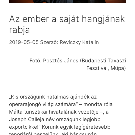
Az ember a saját hangjának
rabja
2019-05-05
Szerző:
Reviczky Katalin
Fotó: Posztós János (Budapesti Tavaszi
Fesztivál, Müpa)
„Kis országunk hatalmas ajándék az
operarajongó világ számára” – mondta róla
Málta turisztikai hivatalának vezetője –, a
Joseph Calleja név országunk legjobb
exportcikke!” Korunk egyik legígéretesebb
tenorjáról beszélünk, aki bár csupán