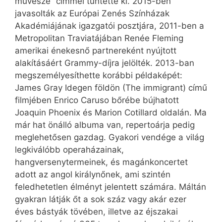
művésze” címmel tüntette ki. 2015-ben
javasolták az Európai Zenés Színházak
Akadémiájának igazgatói posztjára, 2011-ben a
Metro­po­li­tan Traviatájában Renée Fle­ming
amerikai énekesnő partnereként nyújtott
alakításáért Grammy-díjra jelölték. 2013-ban
megszemélyesíthette korábbi példaképét:
James Gray Idegen földön (The immi­g­rant) című
filmjében Enrico Caruso bőrébe bújha­tott
Joaquin Phoenix és Marion Cotil­lard oldalán. Ma
már hat önálló albuma van, repertoárja pedig
meglehetősen gazdag. Gyakori vendége a világ
legkiválóbb operaházainak,
hangversenytermeinek, és magánkoncertet
adott az angol királynőnek, ami szintén
feledhetetlen élményt jelentett számára. Máltán
gyakran látják őt a sok száz vagy akár ezer
éves bástyák tövében, illetve az éjszakai