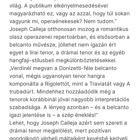
világ. A publikum elkényelmesedésével
magyarázható ez, vagy az azzal, hogy túl sokan
vagyunk mi, operaénekesek? Nem tudom.”
Joseph Calleja otthonosan mozog a romantikus
olasz operazenei repertoárban, és elsősorban a
belcanto művésze, jóllehet nem igazán ért
egyet a lírai tenor, a drámai tenor és az egyéb
hangfaji-stílusbeli megkülönböztetésekkel.
„Verdinél megvan a Donizetti-féle belcanto
vonal, mégis ugyanolyan tenor hangra
komponálta a Rigolettót, mint a Traviatát vagy A
trubadúrt. Mindehhez hozzáadódik még a
tenorok korábbinál jóval nagyobb interpretációs
szabadsága. A lényeg azonban – és a belcanto
igazi jelentése is – a szép éneklés!”
Lehet, hogy Joseph Calleja azért sem szereti a
drámai tenor megjelölést, mert pozitívan
gondolkodó vérbeli máltaiként kevésbé kedveli