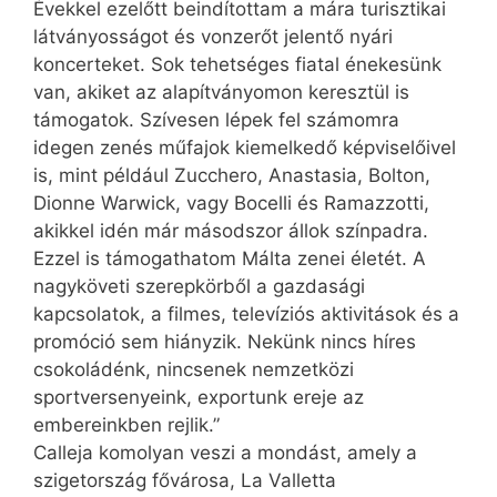
Évekkel ezelőtt beindítottam a mára turisztikai
látványosságot és vonzerőt jelentő nyári
koncerteket. Sok tehetséges fiatal énekesünk
van, akiket az alapítványomon keresztül is
támogatok. Szívesen lépek fel számomra
idegen zenés műfajok kiemelkedő képviselőivel
is, mint például Zucchero, Anas­tasia, Bolton,
Dion­ne Warwick, vagy Bo­celli és Ra­mazzotti,
akikkel idén már másodszor állok színpadra.
Ezzel is támogathatom Málta zenei életét. A
nagyköveti szerepkörből a gazdasági
kapcsolatok, a filmes, televíziós aktivitások és a
promóció sem hiányzik. Nekünk nincs híres
csokoládénk, nincsenek nemzetközi
sportversenyeink, exportunk ereje az
embereinkben rejlik.”
Calleja komolyan veszi a mondást, amely a
szigetország fővárosa, La Valletta