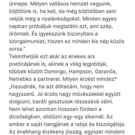
ünnepe. Mélyen vallásos nemzet vagyunk,
böjtölünk is, ha kell, de még böjtidőben sem
vetjük meg a nyalánkságokat. Minden egyes
napban próbáljuk megtalálni azt, ami szép,
örömteli. És igyekszünk bizonyítani a
szorgalmunkat, hiszen ez minden kis nép közös
sorsa.”
Tekinthetjük ezt akár az énekes ars
poeticájának is, akinek a világ legjobbjai,
többek között Domingo, Hampson, Garanča,
Netreb­ko a partnerei. Milyen érzést mindez?
„Hazudnék, ha azt állítanám, hogy nem
nagyszerű. Jó érzés nagy művészekkel együtt
dolgozni, baráti gesztusok részesévé válni.
Nem lehet azonban hosszan fürdeni a
dicsőségben, elidőzni egy-egy sikernél. Az
ember a saját hangjának a rabja és kiszolgálója.
Az énekhang érzékeny jószág, egyszer mindent