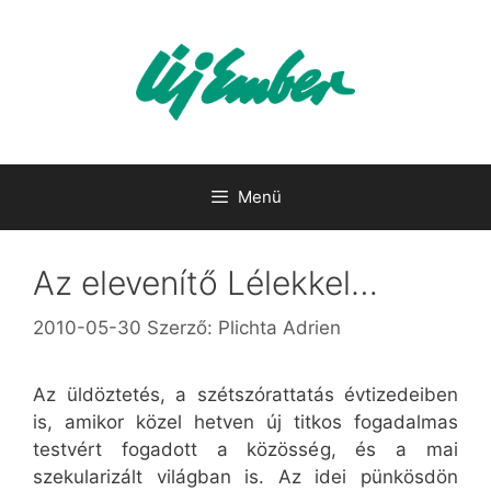
Kilépés
a
tartalomba
Menü
Az elevenítő Lélekkel…
2010-05-30
Szerző:
Plichta Adrien
Az üldöztetés, a szétszórattatás évtizedeiben
is, amikor közel hetven új titkos fogadalmas
testvért fogadott a közösség, és a mai
szekularizált világban is. Az idei pünkösdön