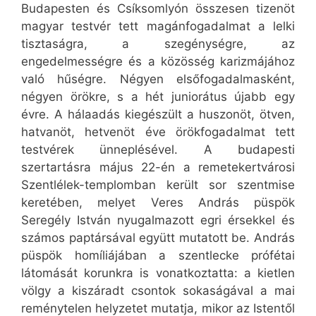
Budapesten és Csíksomlyón összesen tizenöt
magyar testvér tett magánfogadalmat a lelki
tisztaságra, a szegénységre, az
engedelmességre és a közösség karizmájához
való hűségre. Négyen elsőfogadalmasként,
négyen örökre, s a hét juniorátus újabb egy
évre. A hálaadás kiegészült a huszonöt, ötven,
hatvanöt, hetvenöt éve örökfogadalmat tett
testvérek ünneplésével. A budapesti
szertartásra május 22-én a remetekertvárosi
Szentlélek-templomban került sor szentmise
keretében, melyet Veres András püspök
Seregély István nyugalmazott egri érsekkel és
számos paptársával együtt mutatott be. András
püspök homíliájában a szentlecke prófétai
látomását korunkra is vonatkoztatta: a kietlen
völgy a kiszáradt csontok sokaságával a mai
reménytelen helyzetet mutatja, mikor az Istentől