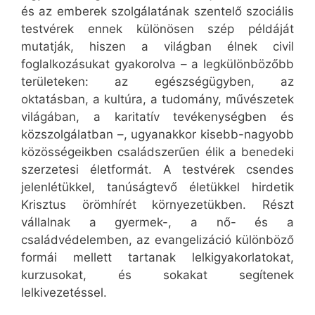
és az emberek szolgálatának szentelő szociális
testvérek ennek különösen szép példáját
mutatják, hiszen a világban élnek civil
foglalkozásukat gyakorolva – a legkülönbözőbb
területeken: az egészségügyben, az
oktatásban, a kultúra, a tudomány, művészetek
világában, a karitatív tevékenységben és
közszolgálatban –, ugyanakkor kisebb-nagyobb
közösségeikben családszerűen élik a benedeki
szerzetesi életformát. A testvérek csendes
jelenlétükkel, tanúságtevő életükkel hirdetik
Krisztus örömhírét környezetükben. Részt
vállalnak a gyermek-, a nő- és a
családvédelemben, az evangelizáció különböző
formái mellett tartanak lelkigyakorlatokat,
kurzusokat, és sokakat segítenek
lelkivezetéssel.