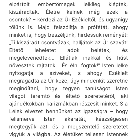
elpártolt embertömegek lelkileg kiégtek,
kiszáradtak. Életre kelnek még ezek a
csontok? – kérdezi az Úr Ezékieltől, és ugyanígy
tőlünk is. Majd felszólítja a prófétát, ahogy
minket is, hogy beszéljünk, hirdessük reményét:
„Ti kiszáradt csontvázak, halljátok az Úr szavát!
Éltető leheletet adok belétek, és
megelevenedtek… Ellátlak inakkal és húst
növesztek rajtatok… És élni fogtok!” Isten lelke
nyitogatja a szíveket, s ahogy Ezékielt
megragadta az Úr keze, úgy mindenkit szeretne
megindítani, hogy tegyen tanúságot Isten
világot teremtő és éltető szeretetéről, aki
ajándékokban-karizmákban részesít minket. S a
Lélek elvezet bennünket az Igazságra – hogy
felismerve Isten akaratát, készségesen
megtegyük azt, és a megszentelő szeretetet
vigyük a világba. Az életüket teljesen Istennek