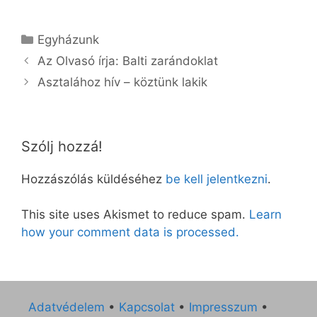
Kategória
Egyházunk
Az Olvasó írja: Balti zarándoklat
Asztalához hív – köztünk lakik
Szólj hozzá!
Hozzászólás küldéséhez
be kell jelentkezni
.
This site uses Akismet to reduce spam.
Learn
how your comment data is processed.
Adatvédelem
•
Kapcsolat
•
Impresszum
•