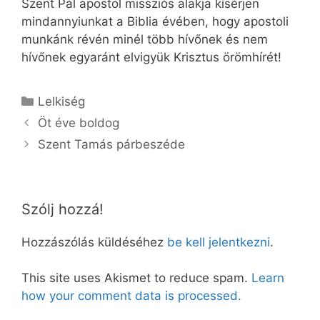
Szent Pál apostol missziós alakja kísérjen
mindannyiunkat a Biblia évében, hogy apostoli
munkánk révén minél több hívőnek és nem
hívőnek egyaránt elvigyük Krisztus örömhírét!
Kategória
Lelkiség
Öt éve boldog
Szent Tamás párbeszéde
Szólj hozzá!
Hozzászólás küldéséhez
be kell jelentkezni
.
This site uses Akismet to reduce spam.
Learn
how your comment data is processed.