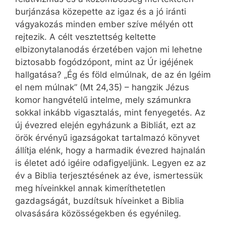
burjánzása közepette az igaz és a jó iránti
vágyakozás minden ember szíve mélyén ott
rejtezik. A célt vesztettség keltette
elbizonytalanodás érzetében vajon mi lehetne
biztosabb fogódzópont, mint az Úr igéjének
hallgatása? „Ég és föld elmúlnak, de az én Igéim
el nem múlnak” (Mt 24,35) – hangzik Jézus
komor hangvételű intelme, mely számunkra
sokkal inkább vigasztalás, mint fenyegetés. Az
új évezred elején egyházunk a Bibliát, ezt az
örök érvényű igazságokat tartalmazó könyvet
állítja elénk, hogy a harmadik évezred hajnalán
is életet adó igéire odafigyeljünk. Legyen ez az
év a Biblia terjesztésének az éve, ismertessük
meg híveinkkel annak kimeríthetetlen
gazdagságát, buzdítsuk híveinket a Biblia
olvasására közösségekben és egyénileg.