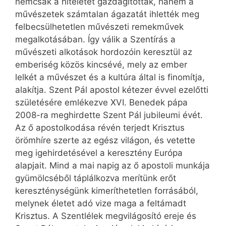
nemcsak a hitéletet gazdagították, hanem a
művészetek számtalan ágazatát ihlették meg
felbecsülhetetlen művészeti remekművek
megalkotásában. Így válik a Szentírás a
művészeti alkotások hordozóin keresztül az
emberiség közös kincsévé, mely az ember
lelkét a művészet és a kultúra által is finomítja,
alakítja. Szent Pál apostol kétezer évvel ezelőtti
születésére emlékezve XVI. Benedek pápa
2008-ra meghirdette Szent Pál jubileumi évét.
Az ő apostolkodása révén terjedt Krisztus
örömhíre szerte az egész világon, és vetette
meg igehirdetésével a keresztény Európa
alapjait. Mind a mai napig az ő apostoli munkája
gyümölcséből táplálkozva merítünk erőt
kereszténységünk kimeríthetetlen forrásából,
melynek életet adó vize maga a feltámadt
Krisztus. A Szentlélek megvilágosító ereje és