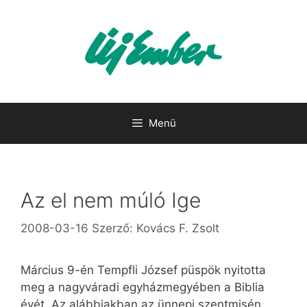
Kilépés
a
tartalomba
Menü
Az el nem múló Ige
2008-03-16
Szerző:
Kovács F. Zsolt
Március 9-én Tempfli József püspök nyitotta
meg a nagyváradi egyházmegyében a Biblia
évét. Az alábbiakban az ünnepi szentmisén