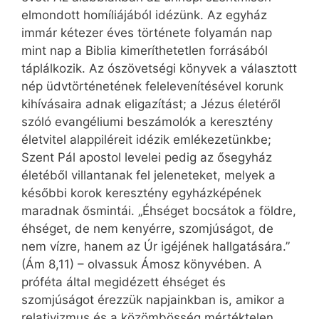
elmondott homíliájából idézünk. Az egyház
immár kétezer éves története folyamán nap
mint nap a Biblia kimeríthetetlen forrásából
táplálkozik. Az ószövetségi könyvek a választott
nép üdvtörténetének felelevenítésével korunk
kihívásaira adnak eligazítást; a Jézus életéről
szóló evangéliumi beszámolók a keresztény
életvitel alappiléreit idézik emlékezetünkbe;
Szent Pál apostol levelei pedig az ősegyház
életéből villantanak fel jeleneteket, melyek a
későbbi korok keresztény egyházképének
maradnak ősmintái. „Éhséget bocsátok a földre,
éhséget, de nem kenyérre, szomjúságot, de
nem vízre, hanem az Úr igéjének hallgatására.”
(Ám 8,11) – olvassuk Ámosz könyvében. A
próféta által megidézett éhséget és
szomjúságot érezzük napjainkban is, amikor a
relativizmus és a közömbösség mértéktelen