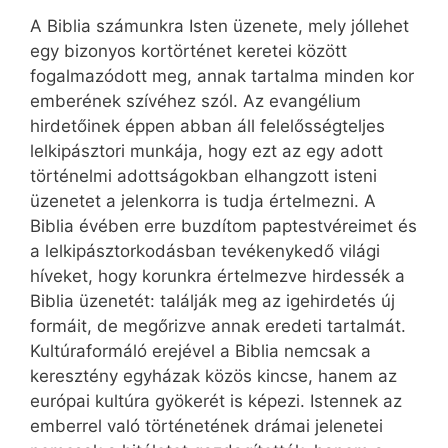
A Biblia számunkra Isten üzenete, mely jóllehet
egy bizonyos kortörténet keretei között
fogalmazódott meg, annak tartalma minden kor
emberének szívéhez szól. Az evangélium
hirdetőinek éppen abban áll felelősségteljes
lelkipásztori munkája, hogy ezt az egy adott
történelmi adottságokban elhangzott isteni
üzenetet a jelenkorra is tudja értelmezni. A
Biblia évében erre buzdítom paptestvéreimet és
a lelkipásztorkodásban tevékenykedő világi
híveket, hogy korunkra értelmezve hirdessék a
Biblia üzenetét: találják meg az igehirdetés új
formáit, de megőrizve annak eredeti tartalmát.
Kultúraformáló erejével a Biblia nemcsak a
keresztény egyházak közös kincse, hanem az
európai kultúra gyökerét is képezi. Istennek az
emberrel való történetének drámai jelenetei