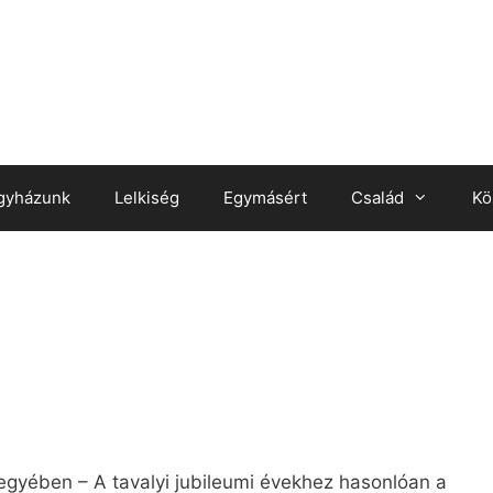
gyházunk
Lelkiség
Egymásért
Család
Kö
egyében – A tavalyi jubileumi évekhez hasonlóan a