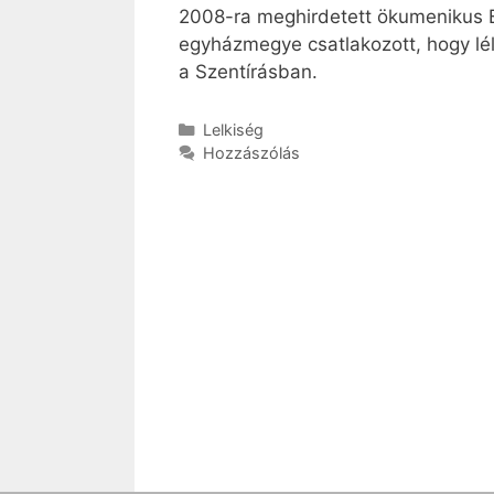
2008-ra meghirdetett ökumenikus Bi
egyházmegye csatlakozott, hogy lé
a Szentírásban.
Kategória
Lelkiség
Hozzászólás