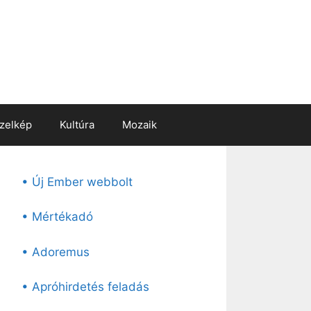
zelkép
Kultúra
Mozaik
• Új Ember webbolt
• Mértékadó
• Adoremus
• Apróhirdetés feladás