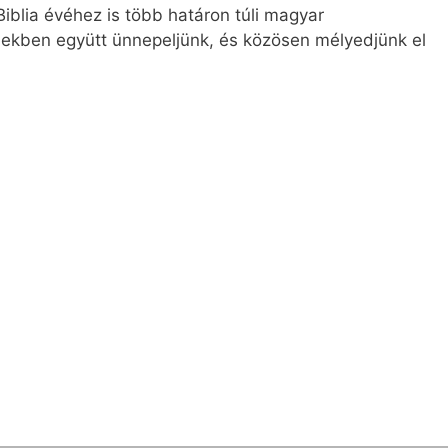
blia évéhez is több határon túli magyar
lekben együtt ünnepeljünk, és közösen mélyedjünk el