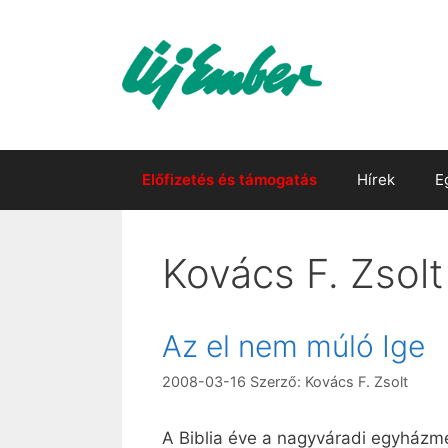
Kilépés
a
tartalomba
Előfizetés és támogatás
Hírek
E
Kovács F. Zsolt
Az el nem múló Ige
2008-03-16
Szerző:
Kovács F. Zsolt
A Biblia éve a nagyváradi egyházm