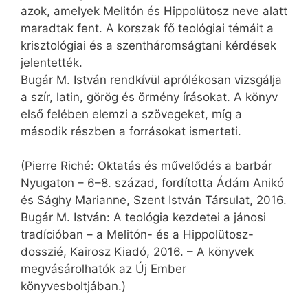
azok, amelyek Melitón és Hip­polütosz neve alatt
maradtak fent. A korszak fő teológiai témáit a
krisztológiai és a szentháromságtani kérdések
jelentették.
Bugár M. István rendkívül aprólékosan vizsgálja
a szír, latin, görög és örmény írásokat. A könyv
első felében elemzi a szövegeket, míg a
második részben a forrásokat ismerteti.
(Pierre Riché: Oktatás és művelődés a barbár
Nyugaton – 6–8. század, fordította Ádám Anikó
és Sághy Marianne, Szent István Társulat, 2016.
Bugár M. István: A teológia kezdetei a jánosi
tradícióban – a Melitón- és a Hippolütosz-
dosszié, Kairosz Kiadó, 2016. – A könyvek
megvásárolhatók az Új Ember
könyvesboltjában.)