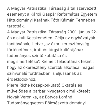
A Magyar Patrisztikai Társaság által szervezett
eseményt a Károli Gáspár Református Egyetem
Hittudományi Karának Tóth Kálmán Termében
tartották.
A Magyar Patrisztikai Társaság 2001. június 22-
én alakult Kecskeméten. Célja az egyházatyák
tanításának, illetve „az ókori kereszténység
történetének, írott és tárgyi kultúrájának
tudományos szintű kutatása és
megismertetése”. Kiemelt feladatának tekinti,
hogy az ókeresztény szerzők alkotásai magas
színvonalú fordításban is eljussanak az
érdeklődőkhöz.
Pierre Riché középkor­kutató Oktatás és
művelődés a barbár Nyugaton című kötetét
Novák Veronika, az Eötvös Loránd
Tudományegyetem Bölcsészettudományi