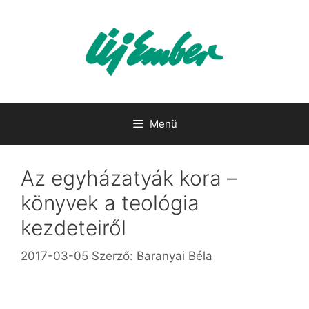
Kilépés
a
tartalomba
Menü
Az egyházatyák kora –
könyvek a teológia
kezdeteiről
2017-03-05
Szerző:
Baranyai Béla