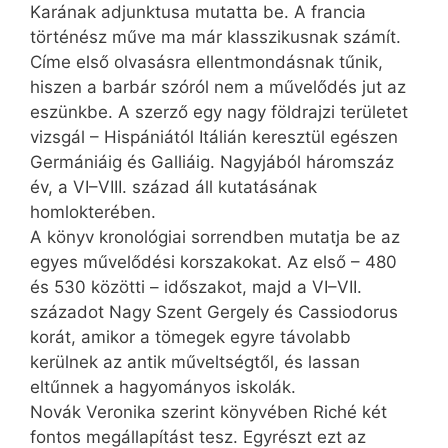
Karának adjunktusa mutatta be. A francia
történész műve ma már klasszikusnak számít.
Címe első olvasásra ellentmondásnak tűnik,
hiszen a barbár szóról nem a művelődés jut az
eszünkbe. A szerző egy nagy földrajzi területet
vizsgál – Hispániától Itálián keresztül egészen
Germániáig és Galliáig. Nagyjából háromszáz
év, a VI–VIII. század áll kutatásának
homlokterében.
A könyv kronológiai sorrendben mutatja be az
egyes művelődési korszakokat. Az első – 480
és 530 közötti – időszakot, majd a VI–VII.
századot Nagy Szent Gergely és ­Cassiodorus
korát, amikor a tömegek egyre távolabb
kerülnek az antik műveltségtől, és lassan
eltűnnek a hagyományos iskolák.
Novák Veronika szerint könyvében Riché két
fontos megállapítást tesz. Egyrészt ezt az