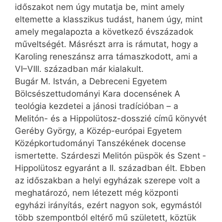
időszakot nem úgy mutatja be, mint amely
eltemette a klasszikus tudást, hanem úgy, mint
amely megalapozta a következő évszázadok
műveltségét. Másrészt arra is rámutat, hogy a
Karoling reneszánsz arra támaszkodott, ami a
VI–VIII. században már kialakult.
Bugár M. István, a Debreceni Egyetem
Bölcsészettudományi Kara docensének A
teológia kezdetei a jánosi tradícióban – a
Melitón- és a Hippolütosz-dosszié című könyvét
Geréby György, a Közép-európai Egyetem
Középkortudományi Tanszékének docense
ismertette. Szárdeszi Melitón püspök és Szent ­
Hippolütosz egyaránt a II. században élt. Ebben
az időszakban a helyi egyházak szerepe volt a
meghatározó, nem létezett még központi
egyházi irányítás, ezért nagyon sok, egymástól
több szempontból eltérő mű született, köztük