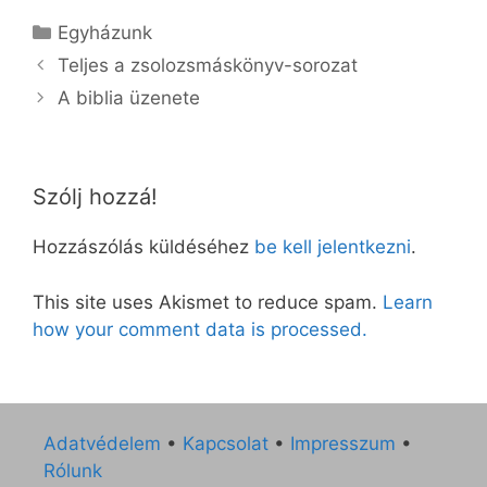
Kategória
Egyházunk
Teljes a zsolozsmáskönyv-sorozat
A biblia üzenete
Szólj hozzá!
Hozzászólás küldéséhez
be kell jelentkezni
.
This site uses Akismet to reduce spam.
Learn
how your comment data is processed.
Adatvédelem
•
Kapcsolat
•
Impresszum
•
Rólunk