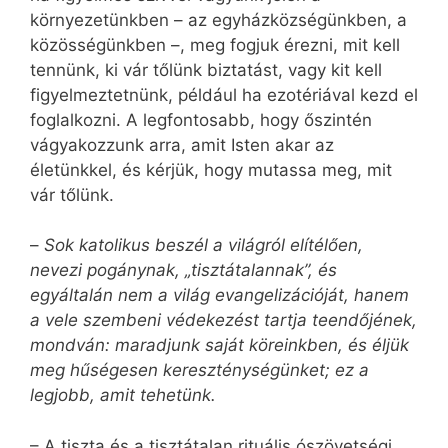
környezetünkben – az egyházközségünkben, a
közösségünkben –, meg fogjuk érezni, mit kell
tennünk, ki vár tőlünk biztatást, vagy kit kell
figyelmeztetnünk, például ha ezotériával kezd el
foglalkozni. A legfontosabb, hogy őszintén
vágyakozzunk arra, amit Isten akar az
életünkkel, és kérjük, hogy mutassa meg, mit
vár tőlünk.
–
Sok katolikus beszél a világról elítélően,
nevezi pogánynak, „tisztátalannak”, és
egyáltalán nem a világ evangelizációját, hanem
a vele szembeni védekezést tartja teendőjének,
mondván: maradjunk saját köreinkben, és éljük
meg hűségesen kereszténységünket; ez a
legjobb, amit tehetünk.
– A tiszta és a tisztátalan rituális ószövetségi