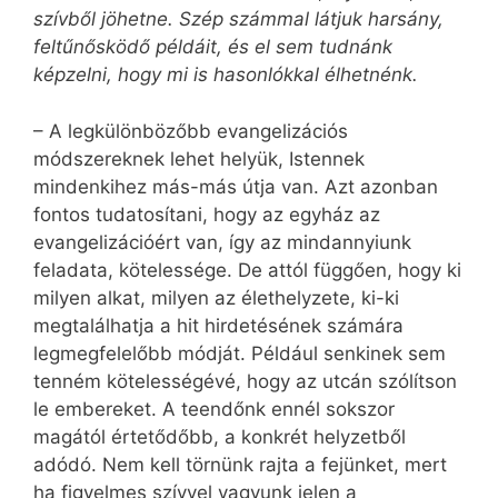
szívből jöhetne. Szép számmal látjuk harsány,
feltűnősködő példáit, és el sem tudnánk
képzelni, hogy mi is hasonlókkal élhetnénk.
– A legkülönbözőbb evangelizációs
módszereknek lehet helyük, Istennek
mindenkihez más-más útja van. Azt azonban
fontos tudatosítani, hogy az egyház az
evangelizációért van, így az mindannyiunk
feladata, kötelessége. De attól függően, hogy ki
milyen alkat, milyen az élethelyzete, ki-ki
megtalálhatja a hit hirdetésének számára
legmegfelelőbb módját. Például senkinek sem
tenném kötelességévé, hogy az utcán szólítson
le embereket. A teendőnk ennél sokszor
magától értetődőbb, a konkrét helyzetből
adódó. Nem kell törnünk rajta a fejünket, mert
ha figyelmes szívvel vagyunk jelen a