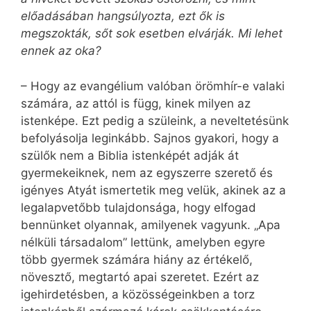
előadásában hangsúlyozta, ezt ők is
megszokták, sőt sok esetben elvárják. Mi lehet
ennek az oka?
– Hogy az evangélium valóban örömhír-e valaki
számára, az attól is függ, kinek milyen az
istenképe. Ezt pedig a szüleink, a neveltetésünk
befolyásolja leginkább. Sajnos gyakori, hogy a
szülők nem a Biblia istenképét adják át
gyermekeiknek, nem az egyszerre szerető és
igényes Atyát ismertetik meg velük, akinek az a
legalapvetőbb tulajdonsága, hogy elfogad
bennünket olyannak, amilyenek vagyunk. „Apa
nélküli társadalom” lettünk, amelyben egyre
több gyermek számára hiány az értékelő,
növesztő, megtartó apai szeretet. Ezért az
igehirdetésben, a közösségeinkben a torz