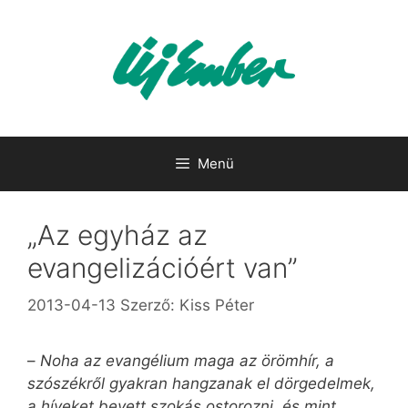
Kilépés
a
tartalomba
Menü
„Az egyház az
evangelizációért van”
2013-04-13
Szerző:
Kiss Péter
–
Noha az evangélium maga az örömhír, a
szószékről gyakran hangzanak el dörgedelmek,
a híveket bevett szokás ostorozni, és mint