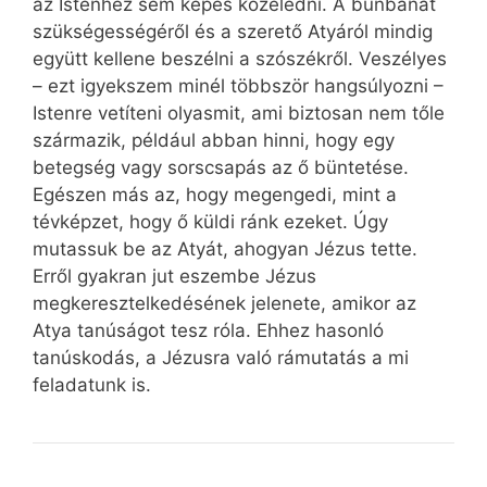
az Istenhez sem képes közeledni. A bűnbánat
szükségességéről és a szerető Atyáról mindig
együtt kellene beszélni a szószékről. Veszélyes
– ezt igyekszem minél többször hangsúlyozni –
Istenre vetíteni olyasmit, ami biztosan nem tőle
származik, például abban hinni, hogy egy
betegség vagy sorscsapás az ő büntetése.
Egészen más az, hogy megengedi, mint a
tévképzet, hogy ő küldi ránk ezeket. Úgy
mutassuk be az Atyát, ahogyan Jézus tette.
Erről gyakran jut eszembe Jézus
megkeresztelkedésének jelenete, amikor az
Atya tanúságot tesz róla. Ehhez hasonló
tanúskodás, a Jézusra való rámutatás a mi
feladatunk is.