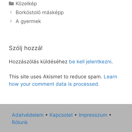
Kategória
Közelkép
Borkóstoló másképp
A gyermek
Szólj hozzá!
Hozzászólás küldéséhez
be kell jelentkezni
.
This site uses Akismet to reduce spam.
Learn
how your comment data is processed.
Adatvédelem
•
Kapcsolat
•
Impresszum
•
Rólunk