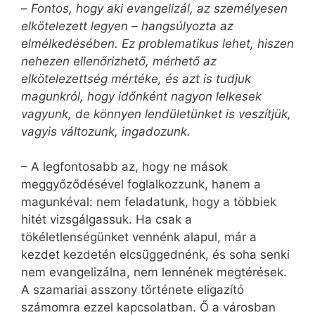
–
Fontos, hogy aki evangelizál, az személyesen
elkötelezett legyen – hangsúlyozta az
elmélkedésében. Ez problematikus lehet, hiszen
nehezen ellenőrizhető, mérhető az
elkötelezettség mértéke, és azt is tudjuk
magunkról, hogy időnként nagyon lelkesek
vagyunk, de könnyen lendületünket is veszítjük,
vagyis változunk, ingadozunk.
– A legfontosabb az, hogy ne mások
meggyőződésével foglalkozzunk, hanem a
magunkéval: nem feladatunk, hogy a többiek
hitét vizsgálgassuk. Ha csak a
tökéletlenségünket vennénk alapul, már a
kezdet kezdetén elcsüggednénk, és soha senki
nem evangelizálna, nem lennének megtérések.
A szamariai asszony története eligazító
számomra ezzel kapcsolatban. Ő a városban