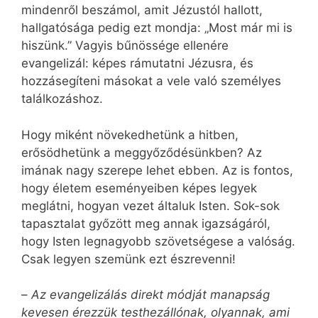
mindenről beszámol, amit Jézustól hallott,
hallgatósága pedig ezt mondja: „Most már mi is
hiszünk.” Vagyis bűnössége ellenére
evangelizál: képes rámutatni Jézusra, és
hozzásegíteni másokat a vele való személyes
találkozáshoz.
Hogy miként növekedhetünk a hitben,
erősödhetünk a meggyőződésünkben? Az
imának nagy szerepe lehet ebben. Az is fontos,
hogy életem eseményeiben képes legyek
meglátni, hogyan vezet általuk Isten. Sok-sok
tapasztalat győzött meg annak igazságáról,
hogy Isten legnagyobb szövetségese a valóság.
Csak legyen szemünk ezt észrevenni!
–
Az evangelizálás direkt módját manapság
kevesen érezzük testhezállónak, olyannak, ami