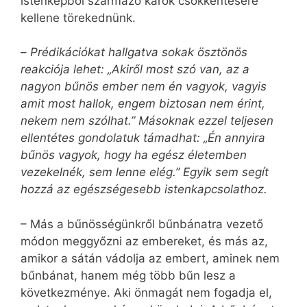
istenképből származó károk csökkentésére
kellene törekednünk.
–
Prédikációkat hallgatva sokak ösztönös
reakciója lehet: „Akiről most szó van, az a
nagyon bűnös ember nem én vagyok, vagyis
amit most hallok, engem biztosan nem érint,
nekem nem szólhat.” Másoknak ezzel teljesen
ellentétes gondolatuk támadhat: „Én annyira
bűnös vagyok, hogy ha egész életemben
vezekelnék, sem lenne elég.” Egyik sem segít
hozzá az egészségesebb istenkapcsolathoz.
– Más a bűnösségünkről bűnbánatra vezető
módon meggyőzni az embereket, és más az,
amikor a sátán vádolja az embert, aminek nem
bűnbánat, hanem még több bűn lesz a
következménye. Aki önmagát nem fogadja el,