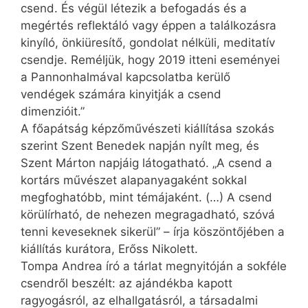
csend. És végül létezik a befogadás és a
megértés reflektáló vagy éppen a találkozásra
kinyíló, önkiüresítő, gondolat nélküli, meditatív
csendje. Reméljük, hogy 2019 itteni eseményei
a Pannonhalmával kapcsolatba kerülő
vendégek számára kinyitják a csend
dimenzióit.”
A főapátság képzőművészeti kiállítása szokás
szerint Szent Benedek napján nyílt meg, és
Szent Márton napjáig látogatható. „A csend a
kortárs művészet alapanyagaként sokkal
megfoghatóbb, mint témájaként. (…) A csend
körülírható, de nehezen megragadható, szóvá
tenni keveseknek sikerül” – írja köszöntőjében a
kiállítás kurátora, Erőss Nikolett.
Tompa Andrea író a tárlat megnyitóján a sokféle
csendről beszélt: az ajándékba kapott
ragyogásról, az elhallgatásról, a társadalmi