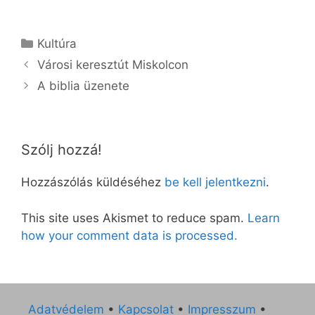
Kategória
Kultúra
Városi keresztút Miskolcon
A biblia üzenete
Szólj hozzá!
Hozzászólás küldéséhez
be kell jelentkezni
.
This site uses Akismet to reduce spam.
Learn
how your comment data is processed.
Adatvédelem
•
Kapcsolat
•
Impresszum
•