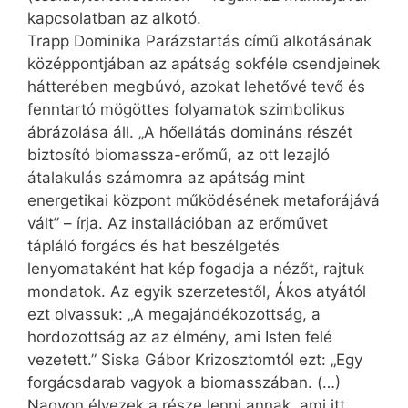
kapcsolatban az alkotó.
Trapp Dominika Parázstartás című alkotásának
középpontjában az apátság sokféle csendjeinek
hátterében megbúvó, azokat lehetővé tevő és
fenntartó mögöttes folyamatok szimbolikus
ábrázolása áll. „A hőellátás domináns részét
biztosító biomassza-erőmű, az ott lezajló
átalakulás számomra az apátság mint
energetikai központ működésének metaforájává
vált” – írja. Az installációban az erőművet
tápláló forgács és hat beszélgetés
lenyomataként hat kép fogadja a nézőt, rajtuk
mondatok. Az egyik szerzetestől, Ákos atyától
ezt olvassuk: „A megajándékozottság, a
hordozottság az az élmény, ami Isten felé
vezetett.” Siska Gábor Krizosztomtól ezt: „Egy
forgácsdarab vagyok a biomasszában. (…)
Nagyon élvezek a része lenni annak, ami itt