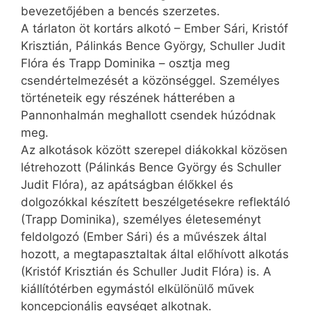
bevezetőjében a bencés szerzetes.
A tárlaton öt kortárs alkotó – Ember Sári, Kristóf
Krisztián, Pálinkás Bence György, Schuller Judit
Flóra és Trapp Dominika – osztja meg
csendértelmezését a közönséggel. Személyes
történeteik egy részének hátterében a
Pannonhalmán meghallott csendek húzódnak
meg.
Az alkotások között szerepel diákokkal közösen
létrehozott (Pálinkás Bence György és Schuller
Judit Flóra), az apátságban élőkkel és
dolgozókkal készített beszélgetésekre reflektáló
(Trapp Dominika), személyes életeseményt
feldolgozó (Ember Sári) és a művészek által
hozott, a megtapasztaltak által előhívott alkotás
(Kristóf Krisztián és Schuller Judit Flóra) is. A
kiállítótérben egymástól elkülönülő művek
koncepcionális egységet alkotnak.