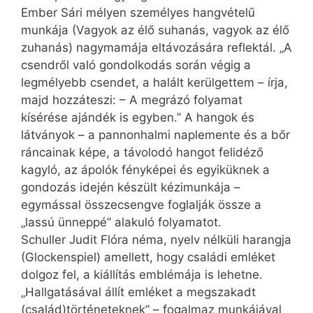
Ember Sári mélyen személyes hangvételű
munkája (Vagyok az élő suhanás, vagyok az élő
zuhanás) nagymamája eltávozására reflektál. „A
csendről való gondolkodás során végig a
legmélyebb csendet, a halált kerülgettem – írja,
majd hozzáteszi: – A megrázó folyamat
kísérése ajándék is egyben.” A hangok és
látványok – a pannonhalmi naplemente és a bőr
ráncainak képe, a távolodó hangot felidéző
kagyló, az ápolók fényképei és egyiküknek a
gondozás idején készült kézimunkája –
egymással összecsengve foglalják össze a
„lassú ünneppé” alakuló folyamatot.
Schuller Judit Flóra néma, nyelv nélküli harangja
(Glockenspiel) amellett, hogy családi emléket
dolgoz fel, a kiállítás emblémája is lehetne.
„Hallgatásával állít emléket a megszakadt
(család)történeteknek” – fogalmaz munkájával