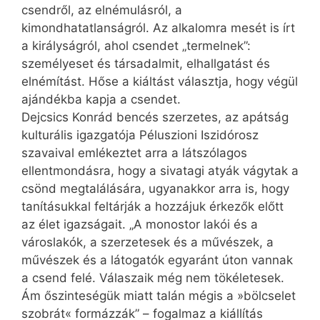
csendről, az elnémulásról, a
kimondhatatlanságról. Az alkalomra mesét is írt
a királyságról, ahol csendet „termelnek”:
személyeset és társadalmit, elhallgatást és
elnémítást. Hőse a kiáltást választja, hogy végül
ajándékba kapja a csendet.
Dejcsics Konrád bencés szerzetes, az apátság
kulturális igazgatója Péluszioni Iszidórosz
szavaival emlékeztet arra a látszólagos
ellentmondásra, hogy a sivatagi atyák vágytak a
csönd megtalálására, ugyanakkor arra is, hogy
tanításukkal feltárják a hozzájuk érkezők előtt
az élet igazságait. „A monostor lakói és a
városlakók, a szerzetesek és a művészek, a
művészek és a látogatók egyaránt úton vannak
a csend felé. Válaszaik még nem tökéletesek.
Ám őszinteségük miatt talán mégis a »bölcselet
szobrát« formázzák” – fogalmaz a kiállítás