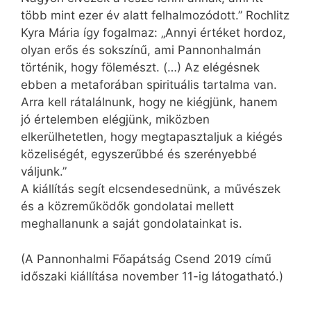
több mint ezer év alatt felhalmozódott.” Rochlitz
Kyra Mária így fogalmaz: „Annyi értéket hordoz,
olyan erős és sokszínű, ami Pannonhalmán
történik, hogy fölemészt. (…) Az elégésnek
ebben a metaforában spirituális tartalma van.
Arra kell rátalálnunk, hogy ne kiégjünk, hanem
jó értelemben elégjünk, miközben
elkerülhetetlen, hogy megtapasztaljuk a kiégés
közeliségét, egyszerűbbé és szerényebbé
váljunk.”
A kiállítás segít elcsendesednünk, a művészek
és a közreműködők gondolatai mellett
meghallanunk a saját gondolatainkat is.
(A Pannonhalmi Főapátság Csend 2019 című
időszaki kiállítása november 11-ig látogatható.)