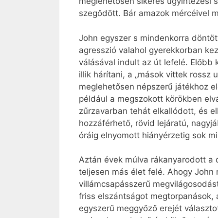
meglehetősen sikeres ügyintézési s
szegődött. Bár amazok mércéivel mé
John egyszer s mindenkorra döntött
agresszió valahol gyerekkorban kez
válásával indult az út lefelé. Előb
illik hárítani, a „mások vittek ross
meglehetősen népszerű játékhoz elé
például a megszokott körökben elvá
zűrzavarban tehát elkallódott, és e
hozzáférhető, rövid lejáratú, nagyj
óráig elnyomott hiányérzetig sok m
Aztán évek múlva rákanyarodott a da
teljesen más élet felé. Ahogy John 
villámcsapásszerű megvilágosodást, 
friss elszántságot megtorpanások, 
egyszerű meggyőző erejét választot