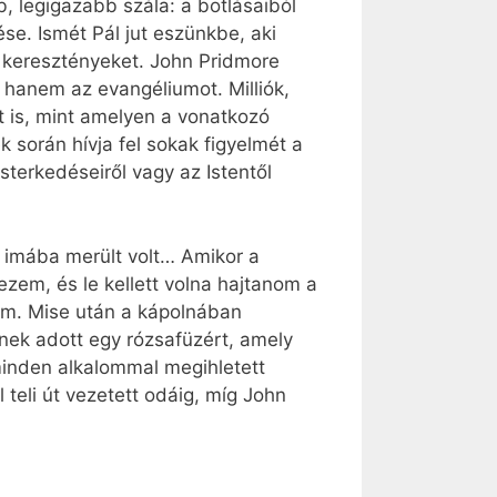
, legigazabb szála: a botlásaiból
ése. Ismét Pál jut eszünkbe, aki
a keresztényeket. John Pridmore
 hanem az evangéliumot. Milliók,
t is, mint amelyen a vonatkozó
k során hívja fel sokak figyelmét a
sterkedéseiről vagy az Istentől
 imába merült volt… Amikor a
ezem, és le kellett volna hajtanom a
ám. Mise után a kápolnában
knek adott egy rózsafüzért, amely
minden alkalommal megihletett
teli út vezetett odáig, míg John