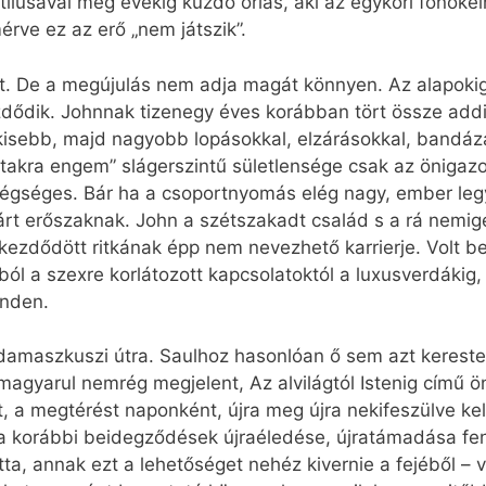
tílusával még évekig küzdő óriás, aki az egykori főnöke
rve ez az erő „nem játszik”.
. De a megújulás nem adja magát könnyen. Az alapokig ke
dődik. Johnnak tizenegy éves korábban tört össze addig
b kisebb, majd nagyobb lopásokkal, elzárásokkal, bandá
z utakra engem” slágerszintű sületlensége csak az önigaz
gséges. Bár ha a csoportnyomás elég nagy, ember legyen
rt erőszaknak. John a szétszakadt család s a rá nemigen
lkezdődött ritkának épp nem nevezhető karrierje. Volt b
ából a szexre korlátozott kapcsolatoktól a luxusverdákig
inden.
maszkuszi útra. Saulhoz hasonlóan ő sem azt kereste, a
magyarul nemrég megjelent, Az alvilágtól Istenig című öné
a megtérést naponként, újra meg újra nekifeszülve kell 
a korábbi beidegződések újraéledése, újratámadása fen
ta, annak ezt a lehetőséget nehéz kivernie a fejéből – 