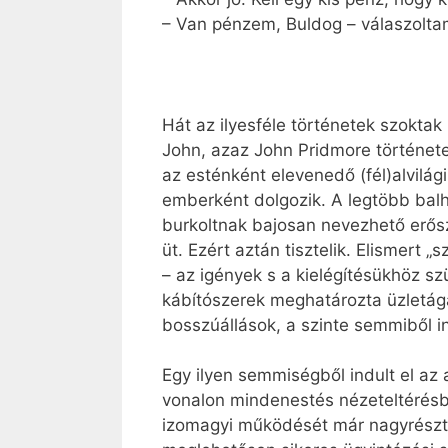
– Van pénzem, Buldog – válaszoltam
Hát az ilyesféle történetek szoktak 
John, azaz John Pridmore történet
az esténként elevenedő (fél)alvilá
emberként dolgozik. A legtöbb balh
burkoltnak bajosan nevezhető erő
üt. Ezért aztán tisztelik. Elismert „
– az igények s a kielégítésükhöz s
kábítószerek meghatározta üzletág
bosszúállások, a szinte semmiből i
Egy ilyen semmiségből indult el az 
vonalon mindenestés nézeteltérésből
izomagyi működését már nagyrészt m