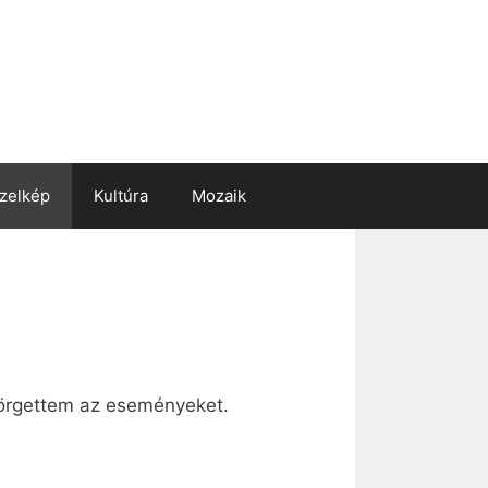
zelkép
Kultúra
Mozaik
pörgettem az eseményeket.