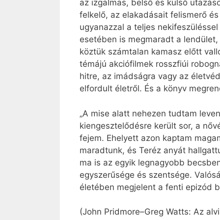
az izgalmas, belső és külső utazás
felkelő, az elakadásait felismerő és
ugyanazzal a teljes nekifeszüléssel
esetében is megmaradt a lendület, 
köztük számtalan kamasz előtt vall
témájú akciófilmek rosszfiúi robogna
hitre, az imádságra vagy az életvéd
elfordult életről. És a könyv megren
„A mise alatt nehezen tudtam leve
kiengesztelődésre került sor, a nőv
fejem. Ehelyett azon kaptam magam
maradtunk, és Teréz anyát hallgatt
ma is az egyik legnagyobb becsben
egyszerűsége és szentsége. Valóság
életében megjelent a fenti epizód b
(John Pridmore–Greg Watts: Az alvil