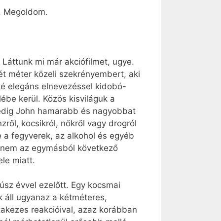
j. Megoldom.
. Láttunk mi már akciófilmet, ugye.
t méter közeli szekrényembert, aki
sbé elegáns elnevezéssel kidobó-
be kerül. Közös kisviláguk a
pedig John hamarabb és nagyobbat
zről, kocsikról, nőkről vagy drogról
 a fegyverek, az alkohol és egyéb
ak nem az egymásból következő
le miatt.
úsz évvel ezelőtt. Egy kocsmai
k áll ugyanaz a kétméteres,
zakezes reakcióival, azaz korábban