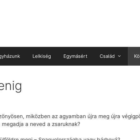
gyházunk
Lelkiség
Egymásért
Család
Kö
tenig
özönyösen, miközben az agyamban újra meg újra végig
ól megadja a neved a zsaruknak?
y külföldre menj – Spanyolországba vagy bárhová?