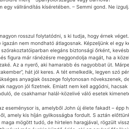
 egy vállrándítás kíséretében. – Semmi gond. Ne izgul
nagyon rosszul folytatódni, s ki tudja, hogy érnek véget
e igazán nem mondható átlagosnak. Képzeljünk el egy ké
gi szórakoztatóiparban elegáns biztonsági őrként, kevé
és figura már ránézésre meggondolja magát, ha a közelé
szaké. Az a nyerő, aki hamarabb és nagyobbat üt. Már
szakember”, hát jól keres. A tét emelkedik, legyen szó pén
zükséges anyagiak összege folytonosan növekszenek, de
ak nagyon jól fizetnek. Emiatt nem kell aggódni, hacs
nduló, de csakhamar halál-közelivé váló esetek kimenete
az eseménysor is, amelyből John új élete fakadt – épp h
, amely kis híján gyilkosságba fordult. S aztán előttün
aga mögött tudó, de hirtelen haragjával, rögzült viss