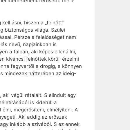
inél mérhetetlenül erősebb mellé
ll ásni, hiszen a „felnőtt”
 biztonságos világa. Szülei
zással. Persze a felelősséget nem
olás nevű, napjainkban is
 a talpán, aki képes ellenállni,
 kíváncsi felnőttek körüli érzelmi
enne fegyvertől a drogig, a könnyen
, s mindezek hátterében az ideig-
ki végül rátalált. S elindult egy
letírásából is kiderül: a
élni, megerősíteni, elmélyíteni. A
yegeti. Aki addig az erőszak
vagy inkább a szívéből. S ez ennek