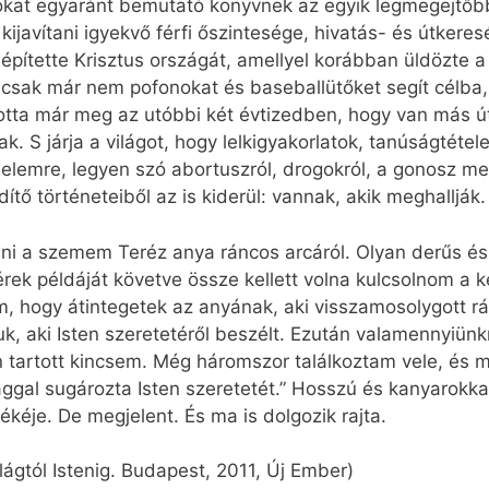
okat egyaránt bemutató könyvnek az egyik legmegejtőbb
 kijavítani igyekvő férfi őszintesége, hivatás- és útkeres
 építette Krisztus országát, amellyel korábban üldözte 
csak már nem pofonokat és baseballütőket segít célba,
otta már meg az utóbbi két évtizedben, hogy van más ú
k. S járja a világot, hogy lelkigyakorlatok, tanúságtétele
elemre, legyen szó abortuszról, drogokról, a gonosz me
dítő történeteiből az is kiderül: vannak, akik meghallják.
nni a szemem Teréz anya ráncos arcáról. Olyan derűs és
érek példáját követve össze kellett volna kulcsolnom a k
, hogy átintegetek az anyának, aki visszamosolygott r
uk, aki Isten szeretetéről beszélt. Ezután valamennyiün
 tartott kincsem. Még háromszor találkoztam vele, és 
gal sugározta Isten szeretetét.” Hosszú és kanyarokkal 
ékéje. De megjelent. És ma is dolgozik rajta.
ágtól Istenig. Budapest, 2011, Új Ember)