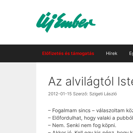
Kilépés
a
tartalomba
Előfizetés és támogatás
Hírek
E
Az alvilágtól Is
2012-01-15
Szerző:
Szigeti László
– Fogalmam sincs – válaszoltam k
– Előfordulhat, hogy valaki a pubb
– Nem. Senki nem fog köpni.
– Akkor jó. Kell egy kis pénz, hog