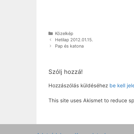
Kategória
Közelkép
Hetilap 2012.01.15.
Pap és katona
Szólj hozzá!
Hozzászólás küldéséhez
be kell je
This site uses Akismet to reduce 