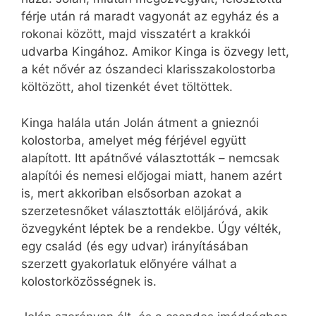
férje után rá maradt vagyonát az egyház és a
rokonai között, majd visszatért a krakkói
udvarba Kingához. Amikor Kinga is özvegy lett,
a két nővér az ószandeci klarisszakolostorba
költözött, ahol tizenkét évet töltöttek.
Kinga halála után Jolán átment a gnieznói
kolostorba, amelyet még férjével együtt
alapított. Itt apátnővé választották – nemcsak
alapítói és nemesi előjogai miatt, hanem azért
is, mert akkoriban elsősorban azokat a
szerzetesnőket választották elöljáróvá, akik
özvegyként léptek be a rendekbe. Úgy vélték,
egy család (és egy udvar) irányításában
szerzett gyakorlatuk előnyére válhat a
kolostorközösségnek is.