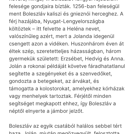
felesége gondjaira bízták. 1256-ban feleségül
ment Boleszláv kaliszi és gnieznói herceghez. A
férj hazájába, Nyugat-Lengyelországba
költöztek – itt felvette a Heléna nevet,
valószínűleg azért, mert a Jolanda idegenül
csengett azon a vidéken. Huszonhárom éven át
éltek szép, szeretetteljes házasságban, három
gyermekük született: Erzsébet, Hedvig és Anna.
Jolán a rokonai példáját követve fáradhatatlanul
segítette a szegényeket és a szenvedőket,
gondozta a betegeket, az árvákat, és
támogatta a kolostorokat, amelyekhez kórházak
vagy menhelyek tartoztak. Férjétől minden
segítséget megkapott ehhez, így Boleszláv a
néptől elnyerte a jámbor jelzőt.
Boleszláv az egyik csatából halálos sebbel tért
haza. Jolán, miután megözvegyült, felosztotta