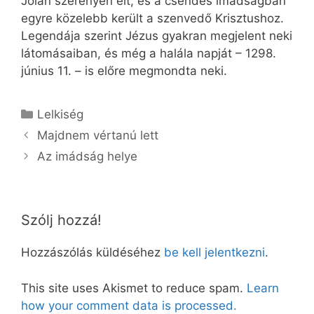
Jolán szerényen élt, és a csendes imádságban
egyre közelebb került a szenvedő Krisztushoz.
Legendája szerint Jézus gyakran megjelent neki
látomásaiban, és még a halála napját – 1298.
június 11. – is előre megmondta neki.
Kategória
Lelkiség
Majdnem vértanú lett
Az imádság helye
Szólj hozzá!
Hozzászólás küldéséhez
be kell jelentkezni
.
This site uses Akismet to reduce spam.
Learn
how your comment data is processed.