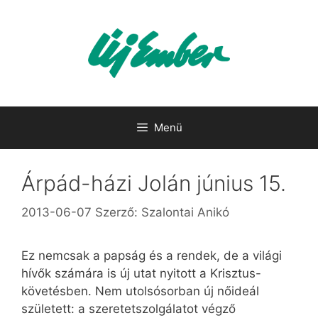
Kilépés
a
tartalomba
Menü
Árpád-házi Jolán június 15.
2013-06-07
Szerző:
Szalontai Anikó
Ez nemcsak a papság és a rendek, de a világi
hívők számára is új utat nyitott a Krisztus-
követésben. Nem utolsósorban új nőideál
született: a szeretetszolgálatot végző