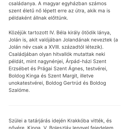
családanya. A magyar egyházban számos
szent életű nő lépett erre az útra, akik ma is
példaként állnak előttünk.
Közéjük tartozott IV. Béla király ötödik lánya,
Jolán is, akit valójában Jolandának neveztek (a
Jolán név csak a XVIII. századtól létezik).
Családjában olyan hitvallók mutattak neki
példát, mint nagynénjei, Árpád-házi Szent
Erzsébet és Prágai Szent Ágnes, testvérei,
Boldog Kinga és Szent Margit, illetve
unokatestvérei, Boldog Gertrúd és Boldog
Szalóme.
Szülei a tatárjárás idején Krakkóba vitték, és
nővére, Kinga, V. Boleszláv lengyel fejedelem