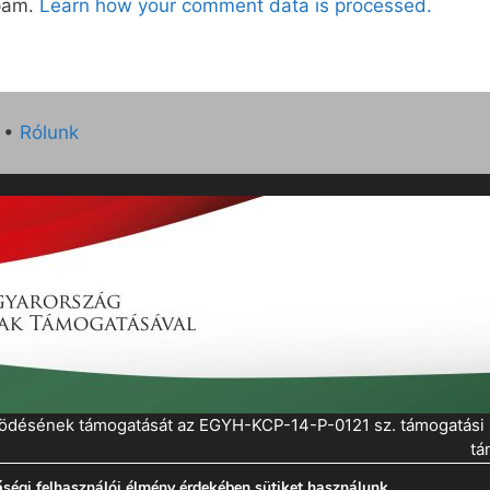
spam.
Learn how your comment data is processed.
•
Rólunk
működésének támogatását az EGYH-KCP-14-P-0121 sz. támogatás
tá
ségi felhasználói élmény érdekében sütiket használunk.