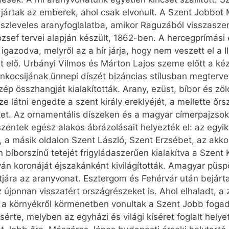
 jártak az emberek, ahol csak elvonult. A Szent Jobbot 
uszleveles aranyfoglalatba, amikor Raguzából visszasze
ózsef tervei alapján készült, 1862-ben. A hercegprímási
 igazodva, melyről az a hír járja, hogy nem veszett el a 
 elő. Urbányi Vilmos és Márton Lajos szeme előtt a kéz
nkocsijának ünnepi díszét bizáncias stílusban megtervez
 összhangját kialakították. Arany, ezüst, bíbor és zöl
 látni engedte a szent király ereklyéjét, a mellette őrs
et. Az ornamentális díszeken és a magyar címerpajzsok
zentek egész alakos ábrázolásait helyezték el: az egyik
t, a másik oldalon Szent László, Szent Erzsébet, az akk
 bíborszínű tetejét frigyládaszerűen kialakítva a Szent
ván koronáját éjszakánként kivilágították. Amagyar püsp
jára az aranyvonat. Esztergom és Fehérvár után bejárt
újonnan visszatért országrészeket is. Ahol elhaladt, a 
k a környékről körmenetben vonultak a Szent Jobb foga
érte, melyben az egyházi és világi kíséret foglalt hely