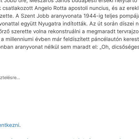
nt Jobb őre, Mészáros János budapesti érseki helytartó 
csatlakozott Angelo Rotta apostoli nuncius, és az erekly
ezette. A Szent Jobb aranyvonata 1944-ig teljes pomp
vonattal együtt Nyugatra indították. Az út során díszei n
ő szerette volna rekonstruálni a megmaradt tervrajzok
a millenniumi évben már feldíszített páncélautón kerest
zonban aranyvonat nélkül sem maradt el: „Oh, dicsőség
ztelésre…
lentkezni
.