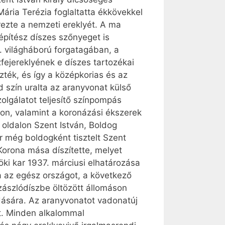
Mária Terézia foglaltatta ékkövekkel
rezte a nemzeti ereklyét. A ma
 építész díszes szőnyeget is
II. világháború forgatagában, a
fejereklyének e díszes tartozékai
ték, és így a középkorias és az
d szín uralta az aranyvonat külső
zolgálatot teljesítő színpompás
on, valamint a koronázási ékszerek
 oldalon Szent István, Boldog
or még boldogként tisztelt Szent
 Korona mása díszítette, melyet
öki kar 1937. márciusi elhatározása
a az egész országot, a következő
zászlódíszbe öltözött állomáson
dására. Az aranyvonatot vadonatúj
et. Minden alkalommal