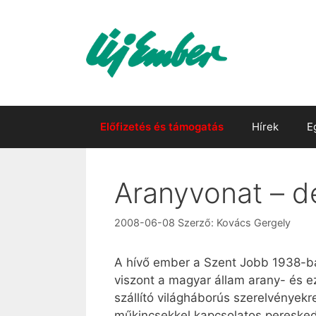
Kilépés
a
tartalomba
Előfizetés és támogatás
Hírek
E
Aranyvonat – d
2008-06-08
Szerző:
Kovács Gergely
A hívő ember a Szent Jobb 1938-ba
viszont a magyar állam arany- és e
szállító világháborús szerelvények
műkincsekkel kapcsolatos pereskedé