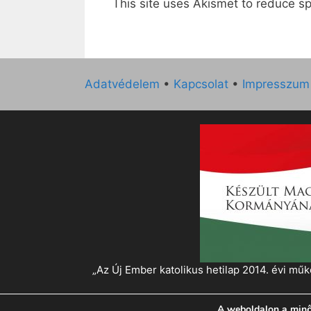
This site uses Akismet to reduce 
Adatvédelem
•
Kapcsolat
•
Impresszum
„Az Új Ember katolikus hetilap 2014. évi 
A weboldalon a minő