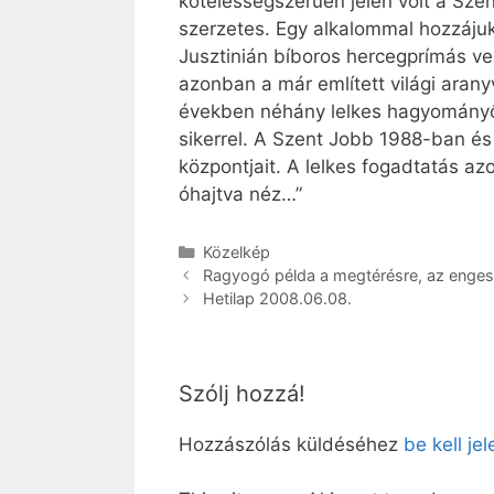
kötelességszerűen jelen volt a Sze
szerzetes. Egy alkalommal hozzájuk 
Jusztinián bíboros hercegprímás v
azonban a már említett világi arany
években néhány lelkes hagyományőrz
sikerrel. A Szent Jobb 1988-ban és 
központjait. A lelkes fogadtatás a
óhajtva néz…”
Kategória
Közelkép
Ragyogó példa a megtérésre, az enges
Hetilap 2008.06.08.
Szólj hozzá!
Hozzászólás küldéséhez
be kell je