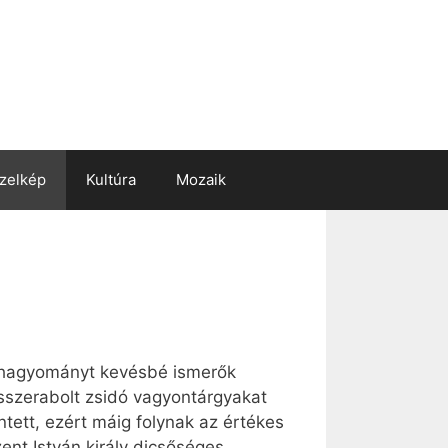
zelkép
Kultúra
Mozaik
i hagyományt kevésbé ismerők
összerabolt zsidó vagyontárgyakat
tett, ezért máig folynak az értékes
ent István király dicsőséges