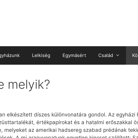
gyházunk
Lelkiség
Egymásért
Család
Kö
e melyik?
n elkészített díszes különvonatára gondol. Az egyház
züsttartalékát, értékpapírokat és a hatalmi erőszakkal 
re, melyeket az amerikai hadsereg szabad prédának tekin
sek. A mi aranyvonatunk egyetlen kincset szállított: Sz