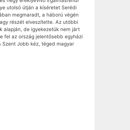
és négy ereklyevivő irgalmasrendi
e utolsó útján a kíséretet Serédi
ájában megmaradt, a háború végén
agy részét elveszítette. Az utóbbi
 alapján, de igyekezetük nem járt
e fel az ország jelentősebb egyházi
es Szent Jobb kéz, téged magyar