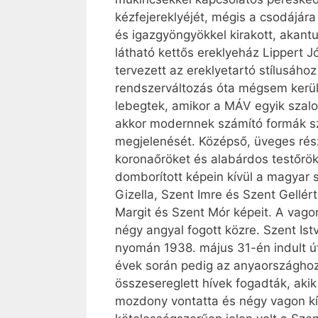
kézfejereklyéjét, mégis a csodájára
és igazgyöngyökkel kirakott, akant
látható kettős ereklyeház Lippert J
tervezett az ereklyetartó stílusához
rendszerváltozás óta mégsem került
lebegtek, amikor a MÁV egyik szalo
akkor modernnek számító formák szép
megjelenését. Középső, üveges része
koronaőröket és alabárdos testőrök
domborított képein kívül a magyar s
Gizella, Szent Imre és Szent Gellér
Margit és Szent Mór képeit. A vagon
négy angyal fogott közre. Szent Ist
nyomán 1938. május 31-én indult út
évek során pedig az anyaországhoz 
összesereglett hívek fogadták, aki
mozdony vontatta és négy vagon kís