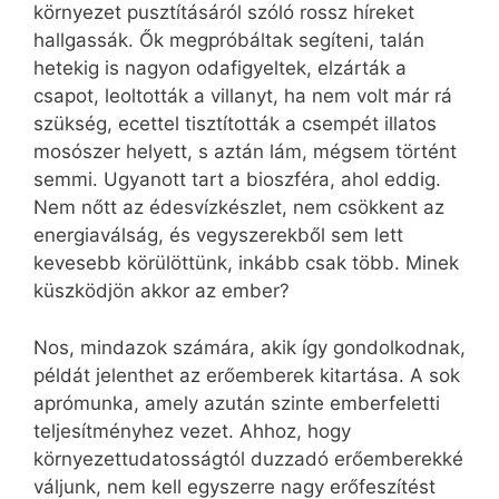
környezet pusztításáról szóló rossz híreket
hallgassák. Ők megpróbáltak segíteni, talán
hetekig is nagyon odafigyeltek, elzárták a
csapot, leoltották a villanyt, ha nem volt már rá
szükség, ecettel tisztították a csempét illatos
mosószer helyett, s aztán lám, mégsem történt
semmi. Ugyanott tart a bioszféra, ahol eddig.
Nem nőtt az édesvízkészlet, nem csökkent az
energiaválság, és vegyszerekből sem lett
kevesebb körülöttünk, inkább csak több. Minek
küszködjön akkor az ember?
Nos, mindazok számára, akik így gondolkodnak,
példát jelenthet az erőemberek kitartása. A sok
aprómunka, amely azután szinte emberfeletti
teljesítményhez vezet. Ahhoz, hogy
környezettudatosságtól duzzadó erőemberekké
váljunk, nem kell egyszerre nagy erőfeszítést