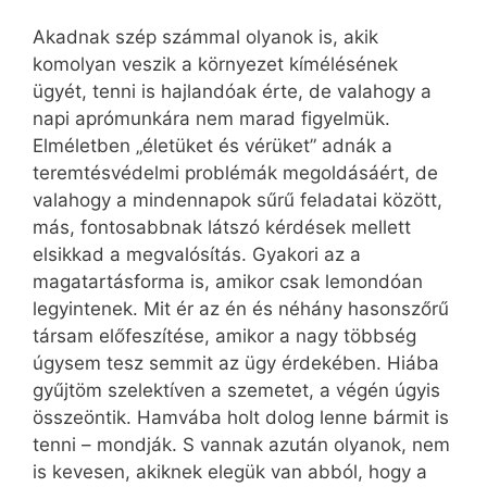
Akadnak szép számmal olyanok is, akik
komolyan veszik a környezet kímélésének
ügyét, tenni is hajlandóak érte, de valahogy a
napi aprómunkára nem marad figyelmük.
Elméletben „életüket és vérüket” adnák a
teremtésvédelmi problémák megoldásáért, de
valahogy a mindennapok sűrű feladatai között,
más, fontosabbnak látszó kérdések mellett
elsikkad a megvalósítás. Gyakori az a
magatartásforma is, amikor csak lemondóan
legyintenek. Mit ér az én és néhány hasonszőrű
társam előfeszítése, amikor a nagy többség
úgysem tesz semmit az ügy érdekében. Hiába
gyűjtöm szelektíven a szemetet, a végén úgyis
összeöntik. Hamvába holt dolog lenne bármit is
tenni – mondják. S vannak azután olyanok, nem
is kevesen, akiknek elegük van abból, hogy a