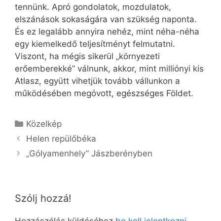
tennünk. Apró gondolatok, mozdulatok,
elszánások sokaságára van szükség naponta.
És ez legalább annyira nehéz, mint néha-néha
egy kiemelkedő teljesítményt felmutatni.
Viszont, ha mégis sikerül „környezeti
erőemberekké” válnunk, akkor, mint milliónyi kis
Atlasz, együtt vihetjük tovább vállunkon a
működésében megóvott, egészséges Földet.
Kategória
Közelkép
Helen repülőbéka
„Gólyamenhely” Jászberényben
Szólj hozzá!
Hozzászólás küldéséhez
be kell jelentkezni
.