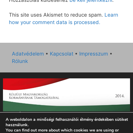
This site uses Akismet to reduce spam.
Learn
how your comment data is processed.
Adatvédelem
•
Kapcsolat
•
Impresszum
•
Rólunk
„Az Új Ember katolikus hetilap 2014. évi működésének
A weboldalon a minőségi felhasználói élmény érdekében sütiket
támogatását az EGYH-KCP-14-P-0121 sz. támogatási
használunk.
szerződés keretében 3 000 000 Ft összegben támogatta az
You can find out more about which cookies we are using or