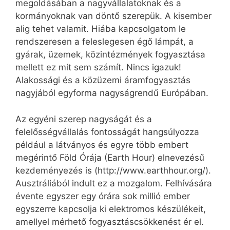
megoldásában a nagyvállalatoknak és a
kormányoknak van döntő szerepük. A kisember
alig tehet valamit. Hiába kapcsolgatom le
rendszeresen a feleslegesen égő lámpát, a
gyárak, üzemek, közintézmények fogyasztása
mellett ez mit sem számít. Nincs igazuk!
Alakossági és a közüzemi áramfogyasztás
nagyjából egyforma nagyságrendű Európában.
Az egyéni szerep nagyságát és a
felelősségvállalás fontosságát hangsúlyozza
például a látványos és egyre több embert
megérintő Föld Órája (Earth Hour) elnevezésű
kezdeményezés is (http://www.earthhour.org/).
Ausztráliából indult ez a mozgalom. Felhívására
évente egyszer egy órára sok millió ember
egyszerre kapcsolja ki elektromos készülékeit,
amellyel mérhető fogyasztáscsökkenést ér el.