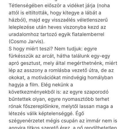
Tétlenségében először a vidéket járja (noha
attól is eltiltották, hogy kitegye a lábát a
házból), majd egy visszaélés véletlenszerű
leleplezése után heves viszonyba kezd az
uradalomhoz tartozó egyik fiatalemberrel
(Cosmo Jarvis).
S hogy miért teszi? Nem tudjuk: egyre
fürkésszük az arcát, hátha találunk egy-egy
apró gesztust, mely által megérthetnénk, miért
lép az asszony a romlásba vezető útra, de az
okokat, a motivációkat mindvégig homályban
hagyja a film. Elég nekünk a
következményekből is: az egyre szaporodó
bűntettek olyan, egyre nyomasztóbb terhet
rónak főszereplőinkre, melytől lassan maga a
létezés válik képtelenséggé. Égő
szégyenérzetet mégis csupán az immár nem is
annyira titkos szerető érez, a nő rendíthetetlen