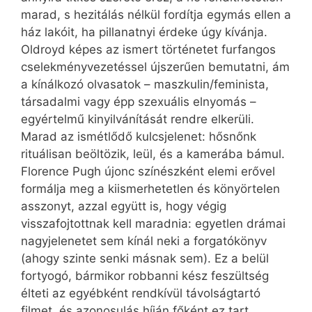
marad, s hezitálás nélkül fordítja egymás ellen a
ház lakóit, ha pillanatnyi érdeke úgy kívánja.
Oldroyd képes az ismert történetet furfangos
cselekményvezetéssel újszerűen bemutatni, ám
a kínálkozó olvasatok – maszkulin/feminista,
társadalmi vagy épp szexuális elnyomás –
egyértelmű kinyilvánítását rendre elkerüli.
Marad az ismétlődő kulcsjelenet: hősnőnk
rituálisan beöltözik, leül, és a kamerába bámul.
Florence Pugh újonc színészként elemi erővel
formálja meg a kiismerhetetlen és könyörtelen
asszonyt, azzal együtt is, hogy végig
visszafojtottnak kell maradnia: egyetlen drámai
nagyjelenetet sem kínál neki a forgatókönyv
(ahogy szinte senki másnak sem). Ez a belül
fortyogó, bármikor robbanni kész feszültség
élteti az egyébként rendkívül távolságtartó
filmet, és azonosulás híján főként ez tart