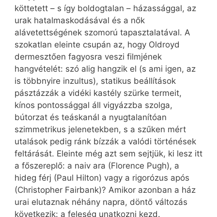
köttetett – s így boldogtalan – házassággal, az
urak hatalmaskodásával és a nők
alávetettségének szomorú tapasztalatával. A
szokatlan eleinte csupán az, hogy Oldroyd
dermesztően fagyosra veszi filmjének
hangvételét: szó alig hangzik el (s ami igen, az
is többnyire inzultus), statikus beállítások
pásztázzák a vidéki kastély szürke termeit,
kínos pontossággal áll vigyázzba szolga,
bútorzat és teáskanál a nyugtalanítóan
szimmetrikus jelenetekben, s a szűken mért
utalások pedig ránk bízzák a valódi történések
feltárását. Eleinte még azt sem sejtjük, ki lesz itt
a főszereplő: a naiv ara (Florence Pugh), a
hideg férj (Paul Hilton) vagy a rigorózus após
(Christopher Fairbank)? Amikor azonban a ház
urai elutaznak néhány napra, döntő változás
következik: a feleség unatkozni kezd.