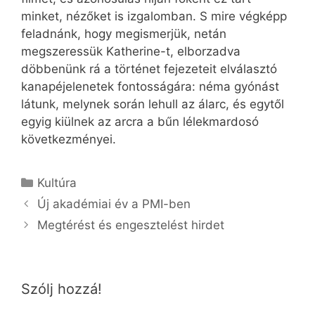
minket, nézőket is izgalomban. S mire végképp
feladnánk, hogy megismerjük, netán
megszeressük Katherine-t, elborzadva
döbbenünk rá a történet fejezeteit elválasztó
kanapéjelenetek fontosságára: néma gyónást
látunk, melynek során lehull az álarc, és egytől
egyig kiülnek az arcra a bűn lélekmardosó
következményei.
Kategória
Kultúra
Új akadémiai év a PMI-ben
Megtérést és engesztelést hirdet
Szólj hozzá!