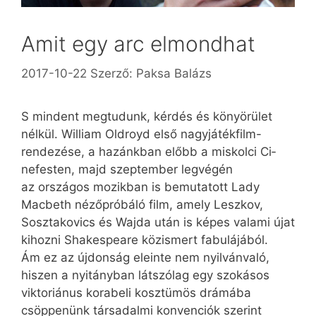
Amit egy arc elmondhat
2017-10-22
Szerző:
Paksa Balázs
S mindent megtudunk, kérdés és könyörület
nél­kül. William Oldroyd első nagyjátékfilm-
rendezése, a hazánkban előbb a miskolci Ci­
nefesten, majd szeptember legvégén
az országos mozikban is bemutatott Lady
Macbeth nézőpróbáló film, amely Leszkov,
Sosztakovics és Wajda után is képes valami újat
kihoz­ni­ Shakespeare közismert fabulájából.
Ám ez az újdonság eleinte nem nyilvánvaló,
hiszen a nyitányban látszólag egy szokásos
viktoriánus korabeli kosztümös drámába
csöppenünk társadalmi konvenciók szerint