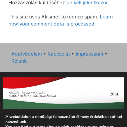
Hozzászólás küldéséhez
be kell jelentkezni
.
This site uses Akismet to reduce spam.
Learn
how your comment data is processed.
Adatvédelem
•
Kapcsolat
•
Impresszum
•
Rólunk
„Az Új Ember katolikus hetilap 2014. évi működésének
A weboldalon a minőségi felhasználói élmény érdekében sütiket
támogatását az EGYH-KCP-14-P-0121 sz. támogatási
használunk.
szerződés keretében 3 000 000 Ft összegben támogatta az
You can find out more about which cookies we are using or