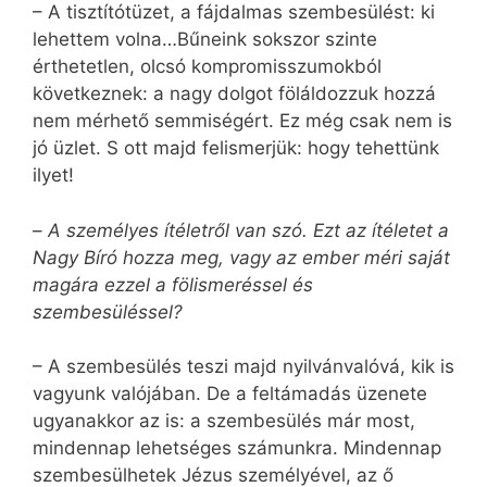
– A tisztítótüzet, a fájdalmas szembesülést: ki
lehettem volna…Bűneink sokszor szinte
érthetetlen, olcsó kompromisszumokból
következnek: a nagy dolgot föláldozzuk hozzá
nem mérhető semmiségért. Ez még csak nem is
jó üzlet. S ott majd felismerjük: hogy tehettünk
ilyet!
–
A személyes ítéletről van szó. Ezt az ítéletet a
Nagy Bíró hozza meg, vagy az ember méri saját
magára ezzel a fölismeréssel és
szembesüléssel?
– A szembesülés teszi majd nyilvánvalóvá, kik is
vagyunk valójában. De a feltámadás üzenete
ugyanakkor az is: a szembesülés már most,
mindennap lehetséges számunkra. Mindennap
szembesülhetek Jézus személyével, az ő