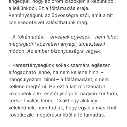
engedjük, hogy az öröm kiszökjön a kezünkből,
a lelkünkből. Ez a föltámadás ereje.
Reménységünk az üdvösségre szól, amit a hit
cselekedeteivel valósíthatunk meg.
–
A föltámadást – érvelnek egyesek – nem lehet
megragadni közvetlen anyagi, tapasztalati
módon. Az ember bizonyosságra vágyik.
– Kereszténységünk sokak számára egészen
elfogadható lenne, ha nem kellene hinni –
hangsúlyozom: hinni – a föltámadást, s nem
kellene megtérni. Ha ezt a két mozzanatot
kivennénk a kereszténységből, nagyon konform,
kedvelt vallás lenne. Csakhogy akik így
vélekednek, nem tudják, hogy egyik a másikból
következik: megtérésünkből a föltámadás.