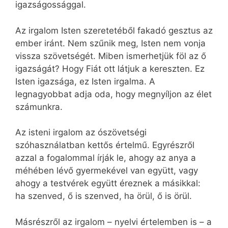
igazságossággal.
Az irgalom Isten szeretetéből fakadó gesztus az
ember iránt. Nem szűnik meg, Isten nem vonja
vissza szövetségét. Miben ismerhetjük föl az ő
igazságát? Hogy Fiát ott látjuk a kereszten. Ez
Isten igazsága, ez Isten irgalma. A
legnagyobbat adja oda, hogy megnyíljon az élet
számunkra.
Az isteni irgalom az ószövetségi
szóhasználatban kettős értelmű. Egyrészről
azzal a fogalommal írják le, ahogy az anya a
méhében lévő gyermekével van együtt, vagy
ahogy a testvérek együtt éreznek a másikkal:
ha szenved, ő is szenved, ha örül, ő is örül.
Másrészről az irgalom – nyelvi értelemben is – a