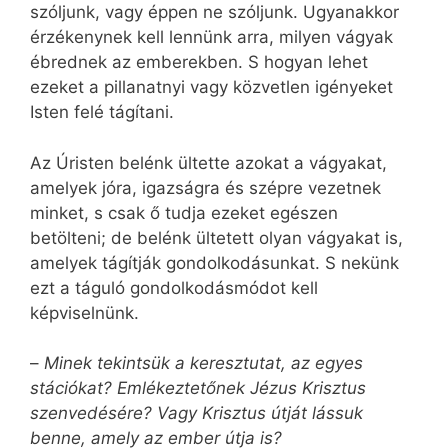
szóljunk, vagy éppen ne szóljunk. Ugyanakkor
érzékenynek kell lennünk arra, milyen vágyak
ébrednek az emberekben. S hogyan lehet
ezeket a pillanatnyi vagy közvetlen igényeket
Isten felé tágítani.
Az Úristen belénk ültette azokat a vágyakat,
amelyek jóra, igazságra és szépre vezetnek
minket, s csak ő tudja ezeket egészen
betölteni; de belénk ültetett olyan vágyakat is,
amelyek tágítják gondolkodásunkat. S nekünk
ezt a táguló gondolkodásmódot kell
képviselnünk.
–
Minek tekintsük a keresztutat, az egyes
stációkat? Emlékeztetőnek Jézus Krisztus
szenvedésére? Vagy Krisztus útját lássuk
benne, amely az ember útja is?