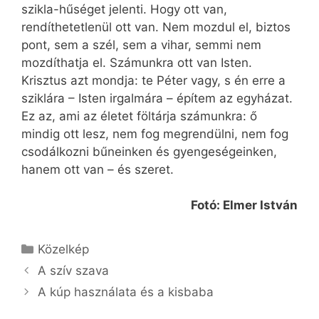
szikla-hűséget jelenti. Hogy ott van,
rendíthetetlenül ott van. Nem mozdul el, biztos
pont, sem a szél, sem a vihar, semmi nem
mozdíthatja el. Számunkra ott van Isten.
Krisztus azt mondja: te Péter vagy, s én erre a
sziklára – Isten irgalmára – építem az egyházat.
Ez az, ami az életet föltárja számunkra: ő
mindig ott lesz, nem fog megrendülni, nem fog
csodálkozni bűneinken és gyengeségeinken,
hanem ott van – és szeret.
Fotó: Elmer István
Kategória
Közelkép
A szív szava
A kúp használata és a kisbaba