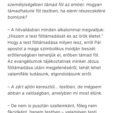
személyiségében támad föl az ember. Hogyan
támadhatunk föl testben, ha elemi részecskékre
bomlunk?
– A hitvallásban minden alkalommal megvalljuk:
„Hiszem a test föltámadását és az örök életet.”
Hogy a test föltámadása milyen lesz, erről Pál
apostol a maga szimbolikus módján beszél:
erőtlenségben temetjük el, erőben támad föl.
Az evangéliumok tájékoztatnak minket Jézus
föltámadása utáni megjelenéséről, tehát lehet
valamiféle tudásunk, elgondolásunk erről.
–
A zárt ajtón keresztül… testben, de mégsem
abban a valóságban, amelyben mi most élünk.
– De nem is pusztán szellemként, főleg nem
fikcióként, hanem testben – valamilyen testi