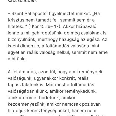
kapcsolatban.
– Szent Pál apostol figyelmeztet minket: „Ha
Krisztus nem támadt fel, semmit sem ér a
hitetek…” (1Kor 15,16– 17). Akkor hiábavaló
lenne a mi igehirdetésünk, de még csalóknak is
bizonyulnánk, merthogy hazugság az egész. Az
isteni dimenzió, a föltámadás valósága mint
egyetlen reális valóság nélkül, semmit nem érne
a hitünk.
A feltámadás, azon túl, hogy a mi reménybeli
valóságunk, ugyanakkor konkrét, reális
tapasztalatunk is. Már most a föltámadás
valóságában élünk, amikor reménykedünk,
amikor örömet hirdetünk, amikor
kezdeményezünk; amikor nemcsak pozitívan
hirdetjük kereszténységünket, hanem nem