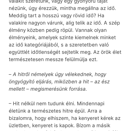
valakit szeretünk, vagy egy gyönyörű tájat
nézünk, úgy érezzük, mintha megállna az idő.
Meddig tart a hosszú vagy rövid idő? Ha
valakire nagyon várunk, alig telik az idő. A szép
élmény közben pedig röpül. Vannak olyan
élményeink, amelyek szinte kiemelnek minket
az idő kategóriájából, s a szeretetben való
együttlét időtlenségét sejtetik meg. Az örök élet
természetesen messze felülmúlja ezt.
–
A hitről némelyek úgy vélekednek, hogy
öngyógyító eljárás, miközben a hit – az ész
mellett – megismerésünk forrása.
– Hit nélkül nem tudunk élni. Mindennapi
életünk a természetes hitre épül. Arra a
bizalomra, hogy elhiszem, ha kenyeret kérek az
üzletben, kenyeret is kapok. Bízom a másik