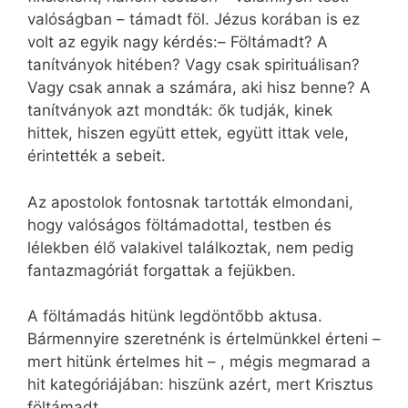
valóságban – támadt föl. Jézus korában is ez
volt az egyik nagy kérdés:– Föltámadt? A
tanítványok hitében? Vagy csak spirituálisan?
Vagy csak annak a számára, aki hisz benne? A
tanítványok azt mondták: ők tudják, kinek
hittek, hiszen együtt ettek, együtt ittak vele,
érintették a sebeit.
Az apostolok fontosnak tartották elmondani,
hogy valóságos föltámadottal, testben és
lélekben élő valakivel találkoztak, nem pedig
fantazmagóriát forgattak a fejükben.
A föltámadás hitünk legdöntőbb aktusa.
Bármennyire szeretnénk is értelmünkkel érteni –
mert hitünk értelmes hit – , mégis megmarad a
hit kategóriájában: hiszünk azért, mert Krisztus
föltámadt.