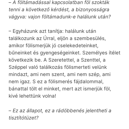
–
A föltámadással kapcsolatban föl szokták
tenni a következő kérdést, a bizonyosságra
vágyva: vajon föltámadunk-e halálunk után?
– Egyházunk azt tanítja: halálunk után
találkozunk az Úrral, eljön a szembesülés,
amikor fölismerjük jó cselekedeteinket,
bűneinket és gyengeségeinket. Személyes ítélet
következik be. A Szeretettel, a Szenttel, a
Széppel való találkozás fölismerteti velünk
mindazt, ami nem szent, ami nem szép, ami
nem igaz. S ez a fölismerés fájdalommal,
bánattal tölt el minket, mert azt ismerjük föl,
kivé lehettünk volna!
–
Ez az állapot, ez a rádöbbenés jelentheti a
tisztítótüzet?