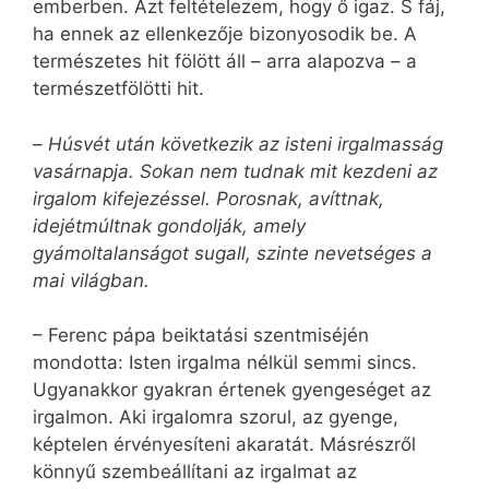
emberben. Azt feltételezem, hogy ő igaz. S fáj,
ha ennek az ellenkezője bizonyosodik be. A
természetes hit fölött áll – arra alapozva – a
természetfölötti hit.
–
Húsvét után következik az isteni irgalmasság
vasárnapja. Sokan nem tudnak mit kezdeni az
irgalom kifejezéssel. Porosnak, avíttnak,
idejétmúltnak gondolják, amely
gyámoltalanságot sugall, szinte nevetséges a
mai világban.
– Ferenc pápa beiktatási szentmiséjén
mondotta: Isten irgalma nélkül semmi sincs.
Ugyanakkor gyakran értenek gyengeséget az
irgalmon. Aki irgalomra szorul, az gyenge,
képtelen érvényesíteni akaratát. Másrészről
könnyű szembeállítani az irgalmat az