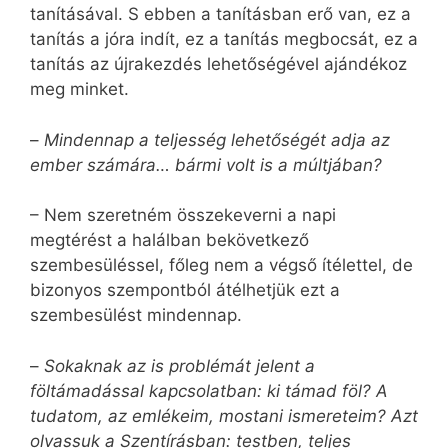
tanításával. S ebben a tanításban erő van, ez a
tanítás a jóra indít, ez a tanítás megbocsát, ez a
tanítás az újrakezdés lehetőségével ajándékoz
meg minket.
–
Mindennap a teljesség lehetőségét adja az
ember számára… bármi volt is a múltjában?
– Nem szeretném összekeverni a napi
megtérést a halálban bekövetkező
szembesüléssel, főleg nem a végső ítélettel, de
bizonyos szempontból átélhetjük ezt a
szembesülést mindennap.
–
Sokaknak az is problémát jelent a
föltámadással kapcsolatban: ki támad föl? A
tudatom, az emlékeim, mostani ismereteim? Azt
olvassuk a Szentírásban: testben, teljes