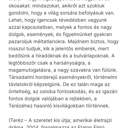
okosakat: mindazokat, akikről azt szoktuk
gondolni, hogy a világ sorsára befolyásuk van.
Lehet, hogy igencsak tévedésben vagyunk
azzal kapcsolatban, melyek a fontos és nagy
dolgok, események, és figyelmünket gyakran
pazaroljuk méltatlanokra. Majdnem biztos, hogy
rosszul tudjuk, kik a jelentős emberek, mert
bedőlünk a híradóknak és a bulvárlapoknak. A
legtöbbször csak a harsányságra, a
magamutogatásra, a nagy szavakra van fülünk.
Társadalmi horderejű eseményekről, történelmi
távlatokról képzelgünk. De ez talán maga az
önteltség, az ostoba fontoskodás, és az igazán
fontos dolgok valójában a rejtekben, a
Terézéhez hasonló kisvilágokban történnek.
(Teréz – A szeretet kis útja; amerikai életrajzi
dráma, 2004, forgalmazza az Etalon Film)