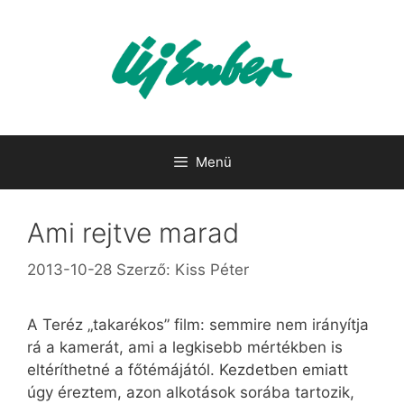
Kilépés
a
tartalomba
Menü
Ami rejtve marad
2013-10-28
Szerző:
Kiss Péter
A Teréz „takarékos” film: semmire nem irányítja
rá a kamerát, ami a legkisebb mértékben is
eltéríthetné a főtémájától. Kezdetben emiatt
úgy éreztem, azon alkotások sorába tartozik,