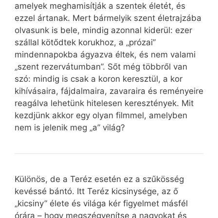
amelyek meghamisítják a szentek életét, és
ezzel ártanak. Mert bármelyik szent életrajzába
olvasunk is bele, mindig azonnal kiderül: ezer
szállal kötődtek korukhoz, a „prózai”
mindennapokba ágyazva éltek, és nem valami
„szent rezervátumban”. Sőt még többről van
szó: mindig is csak a koron keresztül, a kor
kihívásaira, fájdalmaira, zavaraira és reményeire
reagálva lehetünk hitelesen keresztények. Mit
kezdjünk akkor egy olyan filmmel, amelyben
nem is jelenik meg „a” világ?
Különös, de a Teréz esetén ez a szűkösség
kevéssé bántó. Itt Teréz kicsinysége, az ő
„kicsiny” élete és világa kér figyelmet másfél
órára – hogy megszégyenítse a nagyokat és