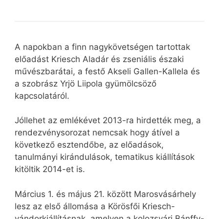
A napokban a finn nagykövetségen tartottak
előadást Kriesch Aladár és zseniális északi
művészbarátai, a festő Akseli Gallen-Kallela és
a szobrász Yrjö Liipola gyümölcsöző
kapcsolatáról.
Jóllehet az emlékévet 2013-ra hirdették meg, a
rendezvénysorozat nemcsak hogy átível a
következő esztendőbe, az előadások,
tanulmányi kirándulások, tematikus kiállítások
kitöltik 2014-et is.
Március 1. és május 21. között Marosvásárhely
lesz az első állomása a Körösfői Kriesch-
vándorkiállításnak, amelyen a kolozsvári Bánffy-