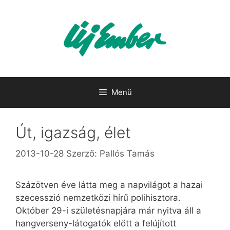
Kilépés
a
tartalomba
Menü
Út, igazság, élet
2013-10-28
Szerző:
Pallós Tamás
Százötven éve látta meg a napvilágot a hazai
szecesszió nemzetközi hírű polihisztora.
Október 29-i születésnapjára már nyitva áll a
hangverseny-látogatók előtt a felújított