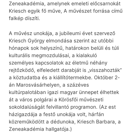
Zeneakadémia, amelynek emeleti előcsarnokát
Kriesch egyik fő műve, A művészet forrása című
falkép díszíti.
A művész unokája, a jubileumi évet szervező
Kriesch György elmondása szerint az utóbbi
hónapok sok helyszínű, határokon belüli és túli
kulturális megmozdulásai, a kialakuló
személyes kapcsolatok az életmű néhány
rejtőzködő, elfeledett darabját is „visszahozták”
a köztudatba és a kiállítótermekbe. Október 2-
án Marosvásárhelyen, a százéves
kultúrpalotában igazi magyar ünnepet élhettek
át a város polgárai a Körösfői művészeti
sokoldalúságát felvillantó programon. (Az est
házigazdája a festő unokája volt, hárfán
közreműködött a dédunoka, Kriesch Barbara, a
Zeneakadémia hallgatója.)