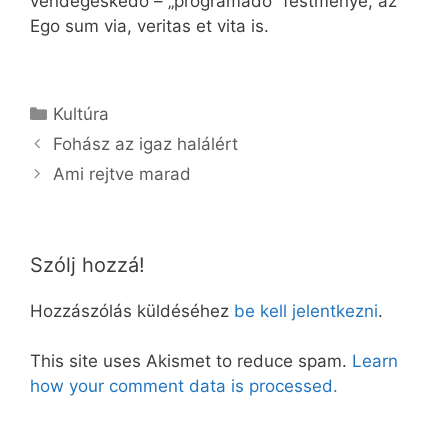
vendégeskedő – „programadó” festménye, az
Ego sum via, veritas et vita is.
Kategória
Kultúra
Fohász az igaz halálért
Ami rejtve marad
Szólj hozzá!
Hozzászólás küldéséhez
be kell jelentkezni
.
This site uses Akismet to reduce spam.
Learn
how your comment data is processed.