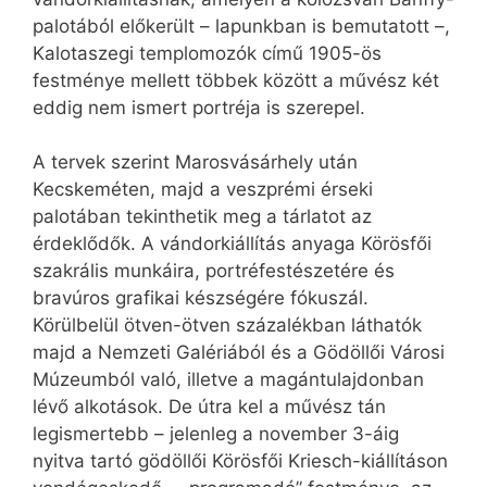
palotából előkerült – lapunkban is bemutatott –,
Kalotaszegi templomozók című 1905-ös
festménye mellett többek között a művész két
eddig nem ismert portréja is szerepel.
A tervek szerint Marosvásárhely után
Kecskeméten, majd a veszprémi érseki
palotában tekinthetik meg a tárlatot az
érdeklődők. A vándorkiállítás anyaga Körösfői
szakrális munkáira, portréfestészetére és
bravúros grafikai készségére fókuszál.
Körülbelül ötven-ötven százalékban láthatók
majd a Nemzeti Galériából és a Gödöllői Városi
Múzeumból való, illetve a magántulajdonban
lévő alkotások. De útra kel a művész tán
legismertebb – jelenleg a november 3-áig
nyitva tartó gödöllői Körösfői Kriesch-kiállításon