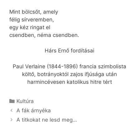
Mint bölcsőt, amely
félig sírveremben,
egy kéz ringat el
csendben, néma csendben.
Hárs Ernő fordításai
Paul Verlaine (1844-1896) francia szimbolista
költő, botrányoktól zajos ifjúsága után
harmincévesen katolikus hitre tért
Kategória
Kultúra
A fák árnyéka
A titkokat ne lesd meg…