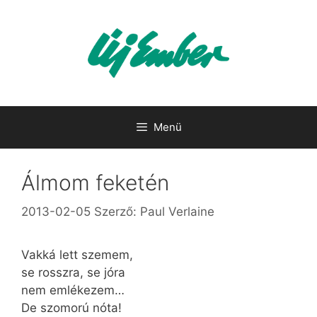
Kilépés
a
tartalomba
Menü
Álmom feketén
2013-02-05
Szerző:
Paul Verlaine
Vakká lett szemem,
se rosszra, se jóra
nem emlékezem…
De szomorú nóta!