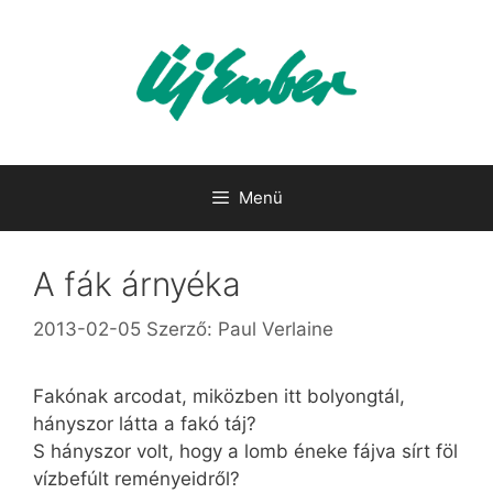
Kilépés
a
tartalomba
Menü
A fák árnyéka
2013-02-05
Szerző:
Paul Verlaine
Fakónak arcodat, miközben itt bolyongtál,
hányszor látta a fakó táj?
S hányszor volt, hogy a lomb éneke fájva sírt föl
vízbefúlt reményeidről?