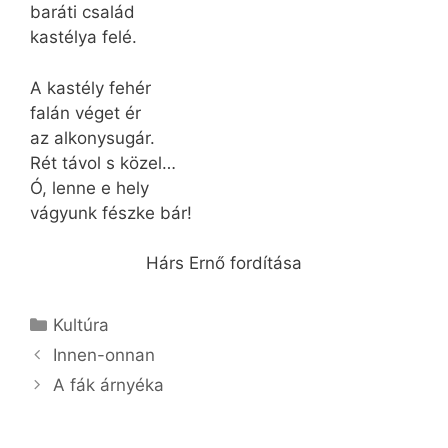
baráti család
kastélya felé.
A kastély fehér
falán véget ér
az alkonysugár.
Rét távol s közel…
Ó, lenne e hely
vágyunk fészke bár!
Hárs Ernő fordítása
Kategória
Kultúra
Innen-onnan
A fák árnyéka