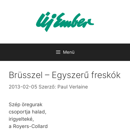
Kilépés
a
tartalomba
Menü
Brüsszel – Egyszerű freskók
2013-02-05
Szerző:
Paul Verlaine
Szép öregurak
csoportja halad,
irigyelteké,
a Royers-Collard