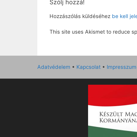
Szólj hozzá!
Hozzászólás küldéséhez
be kell je
This site uses Akismet to reduce 
Adatvédelem
•
Kapcsolat
•
Impresszum