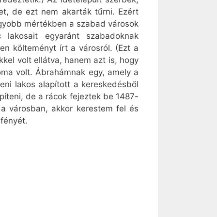
et, de ezt nem akarták tűrni. Ezért
k nagyobb mértékben a szabad városok
c lakosait egyaránt szabadoknak
en költeményt írt a városról. (Ezt a
el volt ellátva, hanem azt is, hogy
ploma volt. Ábrahámnak egy, amely a
ni lakos alapított a kereskedésből
teni, de a rácok fejeztek be 1487-
 a városban, akkor kerestem fel és
fényét.