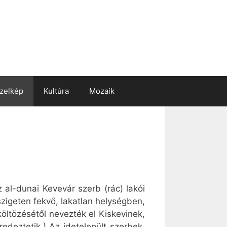
zelkép
Kultúra
Mozaik
z al-dunai Kevevár szerb (rác) lakói
szigeten fekvő, lakatlan helységben,
ltözésétől nevezték el Kiskevinek,
edeztetik.) Az idetelepült szerbek,