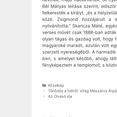
Bél Mátyás leírása szerint, előszö
felkeresték a királyt, „és a helyze
közé. Zsigmond hozzájárult a k
nyilvánította.” Skaricza Máté, egyk
verses művét csak 1888-ban adták k
olyan tágas és gazdag volt, hogy h
magyaroké maradt, azután volt egy
szerzett nyereségéből. A harmadik
ben, s amelyet később, ahogy láth
fényképeztem a templomot, s közben
Kategória
Közelkép
Tűnődés a hétről: Virág Mészáros Árpád
Az Olvasó írja