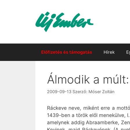
Kilépés
a
tartalomba
Előfizetés és támogatás
Hírek
E
Álmodik a múlt:
2009-09-13
Szerző:
Móser Zoltán
Ráckeve neve, miként erre a mottó i
1439-ben a török elől menekülve, I.
amelynek addig Abraamberke, Zenth
Kevinek, majd Ráckevének. (A nyelv