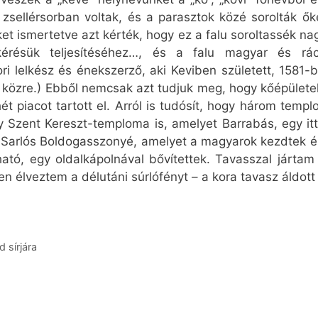
r zsellérsorban voltak, és a parasztok közé sorolták ők
tüket ismertetve azt kérték, hogy ez a falu soroltassé
érésük teljesítéséhez…, és a falu magyar és rá
ori lelkész és énekszerző, aki Keviben született, 1581-b
özre.) Ebből nemcsak azt tudjuk meg, hogy kőépületekk
ét piacot tartott el. Arról is tudósít, hogy három tem
 Szent Kereszt-temploma is, amelyet Barrabás, egy itte
 Sarlós Boldogasszonyé, amelyet a magyarok kezdtek épí
ató, egy oldalkápolnával bővítettek. Tavasszal jártam
 élveztem a délutáni súrlófényt – a kora tavasz áldott 
 sírjára