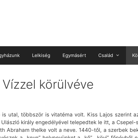
gyházunk
Lelkiség
Egymásért
Család
Kö
 Vízzel körülvéve
s utal, többször is vitatéma volt. Kiss Lajos szerint a
 Ulászló király engedélyével telepedtek le itt, a Csepel-
 Abraham thelke volt a neve. 1440-től, a szerbek bekö
észek a „keve” helynevünket a „kő”, „kövi” főnévből er