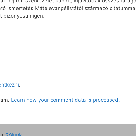
k. Új tetőszerkezetet kapott, kijavították összes faragot
ató ismertetés Máté evangélistától származó citátummal 
t bizonyosan igen.
lentkezni
.
spam.
Learn how your comment data is processed.
•
Rólunk