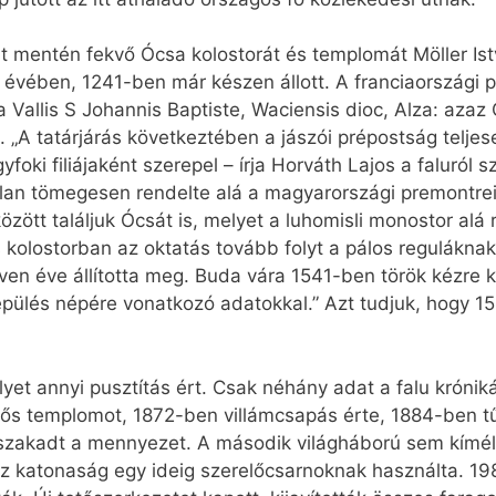
mentén fekvő Ócsa kolostorát és templomát Möller Istv
ás évében, 1241-ben már készen állott. A franciaországi
ia Vallis S Johannis Baptiste, Waciensis dioc, Alza: az
a. „A tatárjárás következtében a jászói prépostság telje
foki filiájaként szerepel – írja Horváth Lajos a faluról
alan tömegesen rendelte alá a magyarországi premontre
zött találjuk Ócsát is, melyet a luhomisli monostor alá
s kolostorban az oktatás tovább folyt a pálos regulákna
ven éve állította meg. Buda vára 1541-ben török kézre k
epülés népére vonatkozó adatokkal.” Azt tudjuk, hogy 
t annyi pusztítás ért. Csak néhány adat a falu króniká
tős templomot, 1872-ben villámcsapás érte, 1884-ben tűz
zakadt a mennyezet. A második világháború sem kímélt
rosz katonaság egy ideig szerelőcsarnoknak használta.