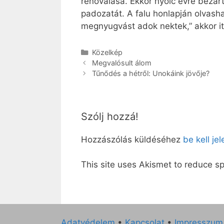
renoválása. Ekkor nyolc évre bezártá
padozatát. A falu honlapján olvash
megnyugvást adok nektek,” akkor it
Kategória
Közelkép
Megvalósult álom
Tűnődés a hétről: Unokáink jövője?
Szólj hozzá!
Hozzászólás küldéséhez
be kell je
This site uses Akismet to reduce 
Adatvédelem
•
Kapcsolat
•
Impresszum