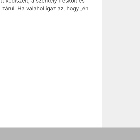
t kődíszeit, a szentély freskóit és
zárul. Ha valahol igaz az, hogy „én