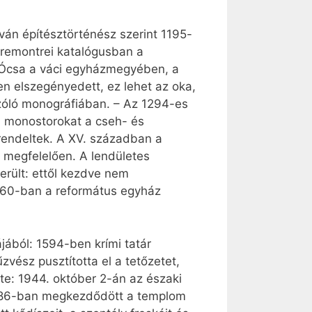
án építésztörténész szerint 1195-
 premontrei katalógusban a
az Ócsa a váci egyházmegyében, a
sen elszegényedett, ez lehet az oka,
 szóló monográfiában. – Az 1294-es
i monostorokat a cseh- és
 rendeltek. A XV. században a
k megfelelően. A lendületes
erült: ettől kezdve nem
1560-ban a református egyház
jából: 1594-ben krími tatár
vész pusztította el a tetőzetet,
e: 1944. október 2-án az északi
 1986-ban megkezdődött a templom