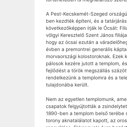
A Pest-Kecskemét-Szeged országút 
ben kezdték építeni, és a tatárjár
következőképpen írják le Ócsát: Fil
völgyi Keresztelő Szent János filiáj
hogy az ócsai ezután a váradelőhegy
évben a premontrei generális kápt
morvaországi kolostoroknak. Ezek kö
pálosok kezére jutott a templom, é
fejlődést a török megszállás százöt
rendelkezünk a templomra és a tel
tulajdonába került.
Nem az egyetlen templomunk, amelye
csapatok felgyújtották a zsindelyte
1890-ben a templom belső terébe s
torony aknatalálatot kapott, az o