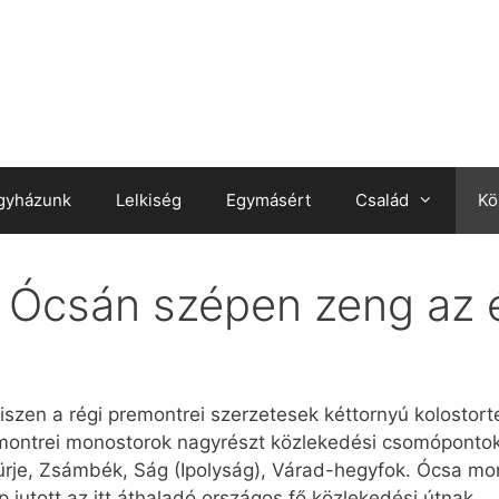
gyházunk
Lelkiség
Egymásért
Család
Kö
: Ócsán szépen zeng az 
hiszen a régi premontrei szerzetesek kéttornyú kolost
montrei monostorok nagyrészt közlekedési csomópontok
Türje, Zsámbék, Ság (Ipolyság), Várad-hegyfok. Ócsa m
jutott az itt áthaladó országos fő közlekedési útnak.