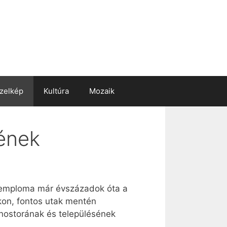
zelkép
Kultúra
Mozaik
ének
ortemploma már évszázadok óta a
on, fontos utak mentén
onostorának és településének