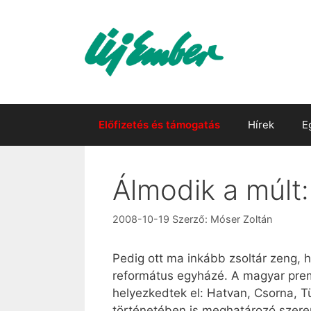
Kilépés
a
tartalomba
Előfizetés és támogatás
Hírek
E
Álmodik a múlt
2008-10-19
Szerző:
Móser Zoltán
Pedig ott ma inkább zsoltár zeng, 
református egyházé. A magyar pre
helyezkedtek el: Hatvan, Csorna, 
történetében is meghatározó szerep 