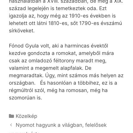
használatban a XVIII. században, de még a XIX.
század legelején is temetkeztek oda. Ezt
igazolja az, hogy még az 1910-es években is
lehetett ott látni 1810-es, sőt 1790-es évszámú
sírköveket.
Fónod Gyula volt, aki a harmincas évektől
kezdve gondozta a romokat, amelyből mára
csak az omladozó féltorony maradt meg,
valamint a megemelt alapfalak. De
megmaradtak. Úgy, mint számos más helyen az
országban. És hasonlóan a többihez, ez is a
régmúltról szól, még ha romosan, még ha
szomorúan is.
Kategória
Közelkép
Nyomot hagyunk a világban, felelősek