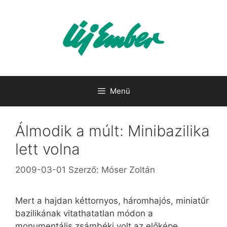
Kilépés
a
tartalomba
Menü
Álmodik a múlt: Minibazilika
lett volna
2009-03-01
Szerző:
Móser Zoltán
Mert a hajdan kéttornyos, háromhajós, miniatűr
bazilikának vitathatatlan módon a
monumentális zsámbéki volt az előképe.