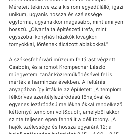
Méreteit tekintve ez a kis rom egyedülálló, igazi
unikum, ugyanis hossza és szélessége
egyforma, ugyanakkor magasabb, mint amilyen
hosszú. „Olyanfajta építészeti tréfa, mint
egyszoba-konyhás házikók lovagkori
tornyokkal, lőrésnek álcázott ablakokkal.”
A székesfehérvári múzeum feltárást végzett
Csabdin, és a romot Krompecher László
műegyetemi tanár közreműködésével fel is
mérték a harmincas években. A feltárás
anyagában így írták le az épületet: „A templom
félköríves szentélylezáródású főhajóval és
egyenes lezáródású mellékhajókkal rendelkező
kéttornyú templom volt&quot;, amelyből akkor
szinte teljesen épen fennállt a déli torony. „A
hajók szélessége és hossza egyaránt 12; a