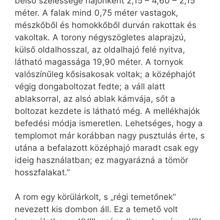
belső szélessége hajónként 2,15 – 4,60 – 2,15
méter. A falak mind 0,75 méter vastagok,
mészkőből és homokkőből durván rakottak és
vakoltak. A torony négyszögletes alaprajzú,
külső oldalhosszal, az oldalhajó felé nyitva,
látható magassága 19,90 méter. A tornyok
valószínűleg kősisakosak voltak; a középhajót
végig dongaboltozat fedte; a váll alatt
ablaksorral, az alsó ablak kámvája, sőt a
boltozat kezdete is látható még. A mellékhajók
befedési módja ismeretlen. Lehetséges, hogy a
templomot már korábban nagy pusztulás érte, s
utána a befalazott középhajó maradt csak egy
ideig használatban; ez magyarázná a tömör
hosszfalakat.”
A rom egy körülárkolt, s „régi temetőnek”
nevezett kis dombon áll. Ez a temető volt