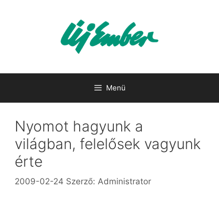
Kilépés
a
tartalomba
Menü
Nyomot hagyunk a
világban, felelősek vagyunk
érte
2009-02-24
Szerző:
Administrator