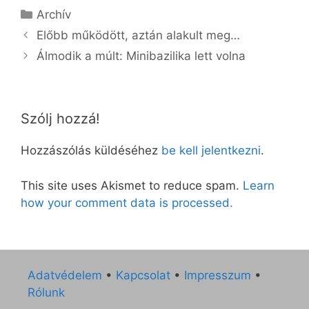
Kategória
Archív
Előbb működött, aztán alakult meg…
Álmodik a múlt: Minibazilika lett volna
Szólj hozzá!
Hozzászólás küldéséhez
be kell jelentkezni
.
This site uses Akismet to reduce spam.
Learn
how your comment data is processed.
Adatvédelem
•
Kapcsolat
•
Impresszum
•
Rólunk