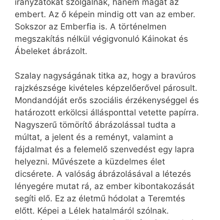
irányzatokat szolgálnak, hanem magát az
embert. Az ő képein mindig ott van az ember.
Sokszor az Emberfia is. A történelmen
megszakítás nélkül végigvonuló Káinokat és
Ábeleket ábrázolt.
Szalay nagyságának titka az, hogy a bravúros
rajzkészsége kivételes képzelőerővel párosult.
Mondandóját erős szociális érzékenységgel és
határozott erkölcsi állásponttal vetette papírra.
Nagyszerű tömörítő ábrázolással tudta a
múltat, a jelent és a reményt, valamint a
fájdalmat és a felemelő szenvedést egy lapra
helyezni. Művészete a küzdelmes élet
dicsérete. A valóság ábrázolásával a létezés
lényegére mutat rá, az ember kibontakozását
segíti elő. Ez az életmű hódolat a Teremtés
előtt. Képei a Lélek hatalmáról szólnak.