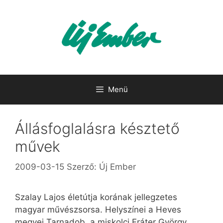
Kilépés
a
tartalomba
Menü
Állásfoglalásra késztető
művek
2009-03-15
Szerző:
Új Ember
Szalay Lajos életútja korának jellegzetes
magyar művészsorsa. Helyszínei a Heves
megyei Tarnadob, a miskolci Fráter György