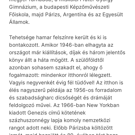
Gimnázium, a budapesti Képzőművészeti
Főiskola, majd Párizs, Argentína és az Egyesült
Államok.
Tehetsége hamar felszínre került és ki is
bontakozott. Amikor 1946-ban elhagyta az
országot már kiállítások, díjak és három jelentős
könyv állt a háta mögött. A szülőföldtől
azonban sohasem szakadt el, ahogy ő
fogalmazott: mindenkor itthonról lélegzett.
Vagyis negyvenkét évig fél tüdővel! Az itthon is
élés nagyszerű példája az 1956-os forradalom
és szabadságharc dicsőségét és drámáját
feldolgozó művei. Az 1966-ban New Yorkban
kiadott Genezis című kötetének
százhuszonnégy lapja komoly nemzetközi
rangot adott neki. Előbb Párizsba költözött