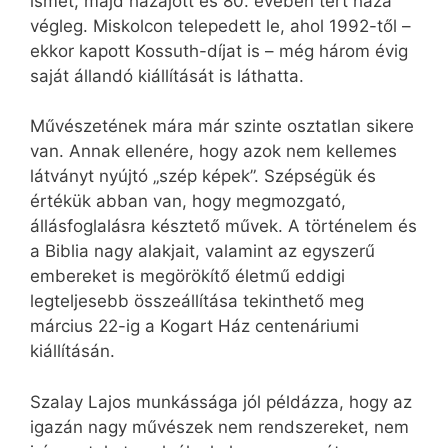
ismét, majd hazajött és 80. évében tért haza
végleg. Miskolcon telepedett le, ahol 1992-től –
ekkor kapott Kossuth-díjat is – még három évig
saját állandó kiállítását is láthatta.
Művészetének mára már szinte osztatlan sikere
van. Annak ellenére, hogy azok nem kellemes
látványt nyújtó „szép képek”. Szépségük és
értékük abban van, hogy megmozgató,
állásfoglalásra késztető művek. A történelem és
a Biblia nagy alakjait, valamint az egyszerű
embereket is megörökítő életmű eddigi
legteljesebb összeállítása tekinthető meg
március 22-ig a Kogart Ház centenáriumi
kiállításán.
Szalay Lajos munkássága jól példázza, hogy az
igazán nagy művészek nem rendszereket, nem