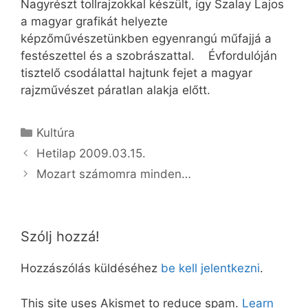
Nagyrészt tollrajzokkal készült, így Szalay Lajos
a magyar grafikát helyezte
képzőművészetünkben egyenrangú műfajjá a
festészettel és a szobrászattal. Évfordulóján
tisztelő csodálattal hajtunk fejet a magyar
rajzművészet páratlan alakja előtt.
Kategória
Kultúra
Hetilap 2009.03.15.
Mozart számomra minden…
Szólj hozzá!
Hozzászólás küldéséhez
be kell jelentkezni
.
This site uses Akismet to reduce spam.
Learn