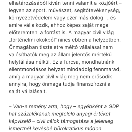
elhatározásából kíván tenni valamit a közjóért –
legyen az sport, művészet, segítőtevékenység,
környezetvédelem vagy ezer más dolog –, és
amire vállalkozik, ahhoz képes saját maga
előteremteni a forrást is. A magyar civil világ
„történelmi okokból” nincs ebben a helyzetben.
Önmagában tiszteletre méltó vállalásai nem
valósíthatók meg az állam jelentős mértékű
helytállása nélkül. Ez a furcsa, mondhatnánk
ellentmondásos helyzet mindaddig fennmarad,
amíg a magyar civil világ meg nem erősödik
annyira, hogy önmaga tudja finanszírozni a
saját vállalásait.
– Van-e remény arra, hogy – egyébként a GDP
hat százalékának megfelelő anyagi értéket
képviselő – civil célok támogatása a jelenleg
ismertnél kevésbé bürokratikus módon