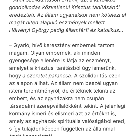
gondolkodás közvetlenül Krisztus tanításából
eredezteti. Az állam ugyanakkor nem kötelezi el
magát hiten alapuló eszmények mellett.
Hölvényi György pedig államférfi és katolikus…
– Gyarló, hívő keresztény embernek tartom
magam. Olyan embernek, aki minden
gyengesége ellenére is látja az eszményt,
amelyet a krisztusi tanításból úgy ismerünk,
hogy
a szeretet parancsa
. A szolidaritás ezen
az alapon állhat. Az állam nem beszél ugyan
isteni teremtményről, de értéknek tekinti az
embert, és az egyházakra nem csupán
társadalmi szerepvállalókként tekint. A jelenlegi
kormány ismeri és elismeri azt az értéket is,
amely az egyházak spirituális valóságából ered,
s így tulajdonképpen független az állammal