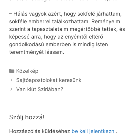
– Hálás vagyok azért, hogy sokfelé járhattam,
sokféle emberrel találkozhattam. Reményeim
szerint a tapasztalataim megértőbbé tettek, és
képessé arra, hogy az enyémtől eltérő
gondolkodású emberben is mindig Isten
teremtményét lássam.
Kategória
Közelkép
Sajtóapostolokat keresünk
Van kiút Szíriában?
Szólj hozzá!
Hozzászólás küldéséhez
be kell jelentkezni
.