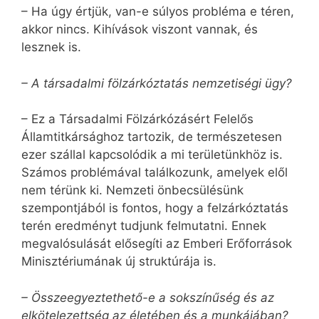
– Ha úgy értjük, van-e súlyos probléma e téren,
akkor nincs. Kihívások viszont vannak, és
lesznek is.
– A társadalmi fölzárkóztatás nemzetiségi ügy?
– Ez a Társadalmi Fölzárkózásért Felelős
Államtitkársághoz tartozik, de természetesen
ezer szállal kapcsolódik a mi területünkhöz is.
Számos problémával találkozunk, amelyek elől
nem térünk ki. Nemzeti önbecsülésünk
szempontjából is fontos, hogy a felzárkóztatás
terén eredményt tudjunk felmutatni. Ennek
megvalósulását elősegíti az Emberi Erőforrások
Minisztériumának új struktúrája is.
– Összeegyeztethető-e a sokszínűség és az
elkötelezettség az életében és a munkájában?