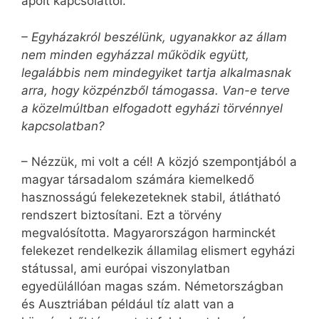
ápolt kapcsolattól.
– Egyházakról beszélünk, ugyanakkor az állam
nem minden egyházzal működik együtt,
legalábbis nem mindegyiket tartja alkalmasnak
arra, hogy közpénzből támogassa. Van-e terve
a közelmúltban elfogadott egyházi törvénnyel
kapcsolatban?
– Nézzük, mi volt a cél! A közjó szempontjából a
magyar társadalom számára kiemelkedő
hasznosságú felekezeteknek stabil, átlátható
rendszert biztosítani. Ezt a törvény
megvalósította. Magyarországon harminckét
felekezet rendelkezik államilag elismert egyházi
státussal, ami európai viszonylatban
egyedülállóan magas szám. Németországban
és Ausztriában például tíz alatt van a