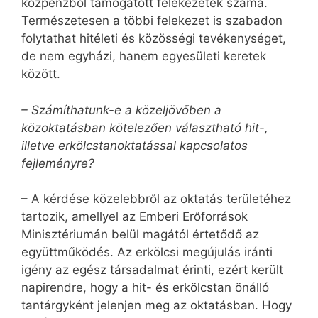
közpénzből támogatott felekezetek száma.
Természetesen a többi felekezet is szabadon
folytathat hitéleti és közösségi tevékenységet,
de nem egyházi, hanem egyesületi keretek
között.
– Számíthatunk-e a közeljövőben a
közoktatásban kötelezően választható hit-,
illetve erkölcstanoktatással kapcsolatos
fejleményre?
– A kérdése közelebbről az oktatás területéhez
tartozik, amellyel az Emberi Erőforrások
Minisztériumán belül magától értetődő az
együttműködés. Az erkölcsi megújulás iránti
igény az egész társadalmat érinti, ezért került
napirendre, hogy a hit- és erkölcstan önálló
tantárgyként jelenjen meg az oktatásban. Hogy