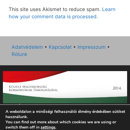
This site uses Akismet to reduce spam.
Learn
how your comment data is processed.
Adatvédelem
•
Kapcsolat
•
Impresszum
•
Rólunk
„Az Új Ember katolikus hetilap 2014. évi működésének
A weboldalon a minőségi felhasználói élmény érdekében sütiket
támogatását az EGYH-KCP-14-P-0121 sz. támogatási
használunk.
szerződés keretében 3 000 000 Ft összegben támogatta az
You can find out more about which cookies we are using or
Emberi Erőforrások Minisztériuma.”
switch them off in
settings
.