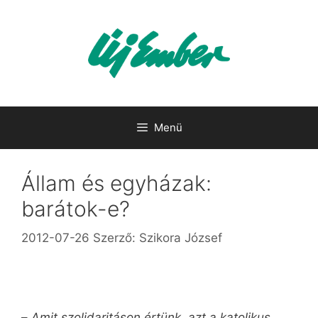
Kilépés
a
tartalomba
Menü
Állam és egyházak:
barátok-e?
2012-07-26
Szerző:
Szikora József
–
Amit szolidaritáson értünk, azt a katolikus