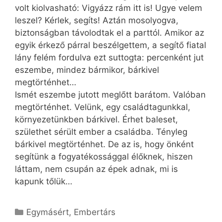
volt kiolvasható: Vigyázz rám itt is! Ugye velem
leszel? Kérlek, segíts! Aztán mosolyogva,
biztonságban távolodtak el a parttól. Amikor az
egyik érkező párral beszélgettem, a segítő fiatal
lány felém fordulva ezt suttogta: percenként jut
eszembe, mindez bármikor, bárkivel
megtörténhet…
Ismét eszembe jutott meglőtt barátom. Valóban
megtörténhet. Velünk, egy családtagunkkal,
környezetünkben bárkivel. Érhet baleset,
születhet sérült ember a családba. Tényleg
bárkivel megtörténhet. De az is, hogy önként
segítünk a fogyatékossággal élőknek, hiszen
láttam, nem csupán az épek adnak, mi is
kapunk tőlük…
Kategória
Egymásért
,
Embertárs