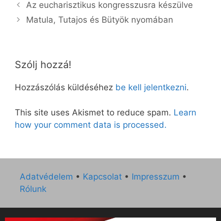
Az eucharisztikus kongresszusra készülve
Matula, Tutajos és Bütyök nyomában
Szólj hozzá!
Hozzászólás küldéséhez
be kell jelentkezni
.
This site uses Akismet to reduce spam.
Learn
how your comment data is processed.
Adatvédelem
•
Kapcsolat
•
Impresszum
•
Rólunk