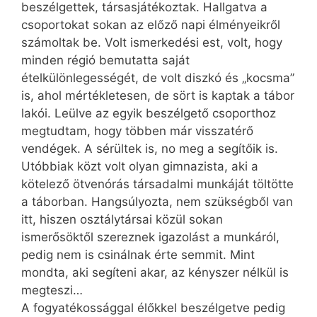
beszélgettek, társasjátékoztak. Hallgatva a
csoportokat sokan az előző napi élményeikről
számoltak be. Volt ismerkedési est, volt, hogy
minden régió bemutatta saját
ételkülönlegességét, de volt diszkó és „kocsma”
is, ahol mértékletesen, de sört is kaptak a tábor
lakói. Leülve az egyik beszélgető csoporthoz
megtudtam, hogy többen már visszatérő
vendégek. A sérültek is, no meg a segítőik is.
Utóbbiak közt volt olyan gimnazista, aki a
kötelező ötvenórás társadalmi munkáját töltötte
a táborban. Hangsúlyozta, nem szükségből van
itt, hiszen osztálytársai közül sokan
ismerősöktől szereznek igazolást a munkáról,
pedig nem is csinálnak érte semmit. Mint
mondta, aki segíteni akar, az kényszer nélkül is
megteszi…
A fogyatékossággal élőkkel beszélgetve pedig