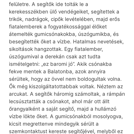
felületre. A segítők ide tolták le a
kerekesszékben ülő vendégeiket, segítettek a
trikók, nadrágok, cipők levételében, majd erős
fiatalemberek a fogyatékossággal élőket
átemelték gumicsónakokba, úszógumikba, és
besegítették őket a vízbe. Hatalmas nevetések,
sikoltások hangzottak. Egy fiatalember,
úszógumival a derekán csak azt tudta
ismételgetni: „ez baromi jó”. Akik csónakba
fekve mentek a Balatonba, azok annyira
sérültek, hogy az övvel nem boldogultak volna.
Ők még kiszolgáltatottabbak voltak. Néztem az
arcukat. A segítők háromig számoltak, a rámpán
lecsúsztatták a csónakot, ahol már ott állt
őrangyalként a saját segítő, majd a hullámzó
vízbe lökte őket. A gumicsónakból mosolyogva,
kicsit megrettenve mind­egyik sérült a
szemkontaktust kereste segítőjével, melyből ez