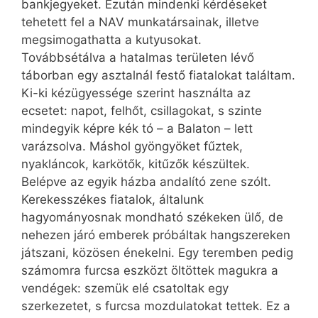
bankjegyeket. Ezután mindenki kérdéseket
tehetett fel a NAV munkatársainak, illetve
megsimogathatta a kutyusokat.
Továbbsétálva a hatalmas területen lévő
táborban egy asztalnál festő fiatalokat találtam.
Ki-ki kézügyessége szerint használta az
ecsetet: napot, felhőt, csillagokat, s szinte
mindegyik képre kék tó – a Balaton – lett
varázsolva. Máshol gyöngyöket fűztek,
nyakláncok, karkötők, kitűzők készültek.
Belépve az egyik házba andalító zene szólt.
Kerekesszékes fiatalok, általunk
hagyományosnak mondható székeken ülő, de
nehezen járó emberek próbáltak hangszereken
játszani, közösen énekelni. Egy teremben pedig
számomra furcsa eszközt öltöttek magukra a
vendégek: szemük elé csatoltak egy
szerkezetet, s furcsa mozdulatokat tettek. Ez a