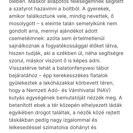
ölében. Máskor állapotos feleségemnek segített
a szatyrot hazavinni a boltból. A gyerekek,
amikor találkoztunk vele, mindig nevettek, ő
mosolygott – s eleinte talán semelyikünk nem
gondolt arra, mennyi ajándékot adott
csemetéimnek: azóta sem értelmetlenül
sajnálkoznak a fogyatékossággal élőket látva,
hiszen tudják, aki a székben ül, néha segítségre
szorul, máskor viszont ő is képes adni.
Visszatérve tehát a balatonfenyvesi tábor
bejáratához – épp kerekes­székes fiatalok
gyülekeztek a lakóházakkal körbevett téren,
hogy a Nemzeti Adó- és Vámhivatal (NAV)
kutyás egységének bemutatóját nézzék meg. A
betanított ebek a tér közepén elhelyezett ládák
egyikében drogot találtak, a nézők közé rejtett
táskákban pedig nagy izgalommal és
lelkesedéssel szimatolva dohányt és