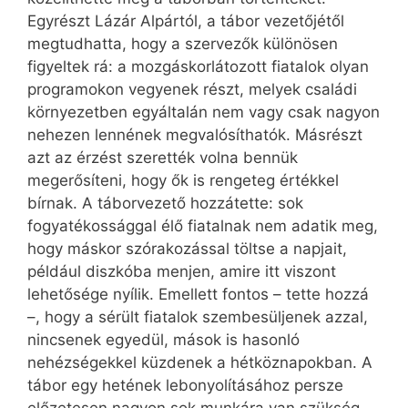
Egyrészt Lázár Alpártól, a tábor vezetőjétől
megtudhatta, hogy a szervezők különösen
figyeltek rá: a mozgáskorlátozott fiatalok olyan
programokon vegyenek részt, melyek családi
környezetben egyáltalán nem vagy csak nagyon
nehezen lennének megvalósíthatók. Másrészt
azt az érzést szerették volna bennük
megerősíteni, hogy ők is rengeteg értékkel
bírnak. A táborvezető hozzátette: sok
fogyatékossággal élő fiatalnak nem adatik meg,
hogy máskor szórakozással töltse a napjait,
például diszkóba menjen, amire itt viszont
lehetősége nyílik. Emellett fontos – tette hozzá
–, hogy a sérült fiatalok szembesüljenek azzal,
nincsenek egyedül, mások is hasonló
nehézségekkel küzdenek a hétköznapokban. A
tábor egy hetének lebonyolításához persze