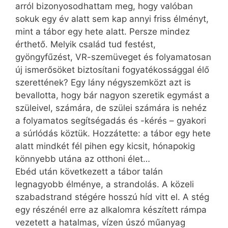
arról bizonyosodhattam meg, hogy valóban
sokuk egy év alatt sem kap annyi friss élményt,
mint a tábor egy hete alatt. Persze mindez
érthető. Melyik család tud festést,
gyöngyfűzést, VR-szemüveget és folyamatosan
új ismerősöket biztosítani fogyatékossággal élő
szerettének? Egy lány négyszemközt azt is
bevallotta, hogy bár nagyon szeretik egymást a
szüleivel, számára, de szülei számára is nehéz
a folyamatos segítségadás és -kérés – gyakori
a súrlódás köztük. Hozzátette: a tábor egy hete
alatt mindkét fél pihen egy kicsit, hónapokig
könnyebb utána az otthoni élet…
Ebéd után következett a tábor talán
legnagyobb élménye, a strandolás. A közeli
szabadstrand stégére hosszú híd vitt el. A stég
egy részénél erre az alkalomra készített rámpa
vezetett a hatalmas, vízen úszó műanyag