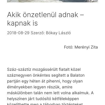
Akik önzetlenül adnak –
kapnak is
2018-08-29
Szerző:
Bókay László
Fotó: Merényi Zita
Száz-száztíz mozgássérült fiatalt közel
száznegyven önkéntes segített a Balaton
partján egy héten át pihenni, hogy olyan
élményekben legyen részük, amire
máskülönben talán nem lett volna alkalmuk. A
helyszínen járt tudósító kétféleképpen
közelíthette meg a táborban történteket.