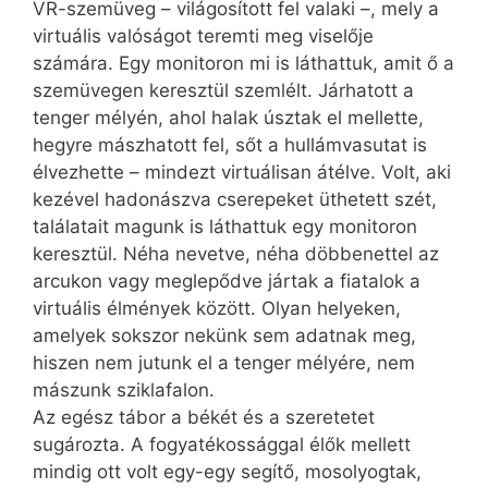
VR-szemüveg – világosított fel valaki –, mely a
virtuális valóságot teremti meg viselője
számára. Egy monitoron mi is láthattuk, amit ő a
szemüvegen keresztül szemlélt. Járhatott a
tenger mélyén, ahol halak úsztak el mellette,
hegyre mászhatott fel, sőt a hullámvasutat is
élvezhette – mindezt virtuálisan átélve. Volt, aki
kezével hadonászva cserepeket üthetett szét,
találatait magunk is láthattuk egy monitoron
keresztül. Néha nevetve, néha döbbenettel az
arcukon vagy meglepődve jártak a fiatalok a
virtuális élmények között. Olyan helyeken,
amelyek sokszor nekünk sem adatnak meg,
hiszen nem jutunk el a tenger mélyére, nem
mászunk sziklafalon.
Az egész tábor a békét és a szeretetet
sugározta. A fogyatékossággal élők mellett
mindig ott volt egy-egy segítő, mosolyogtak,