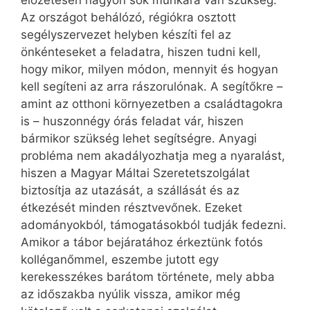
előzetesen nagyon sok munkára van szükség.
Az országot behálózó, régiókra osztott
segélyszervezet helyben készíti fel az
önkénteseket a feladatra, hiszen tudni kell,
hogy mikor, milyen módon, mennyit és hogyan
kell segíteni az arra rászorulónak. A segítőkre –
amint az otthoni környezetben a családtagokra
is – huszonnégy órás feladat vár, hiszen
bármikor szükség lehet segítségre. Anyagi
probléma nem akadályozhatja meg a nyaralást,
hiszen a Magyar Máltai Szeretetszolgálat
biztosítja az utazását, a szállását és az
étkezését minden résztvevőnek. Ezeket
adományokból, támogatásokból tudják fedezni.
Amikor a tábor bejáratához érkeztünk fotós
kolléganőmmel, eszembe jutott egy
kerekesszékes barátom története, mely abba
az időszakba nyúlik vissza, amikor még