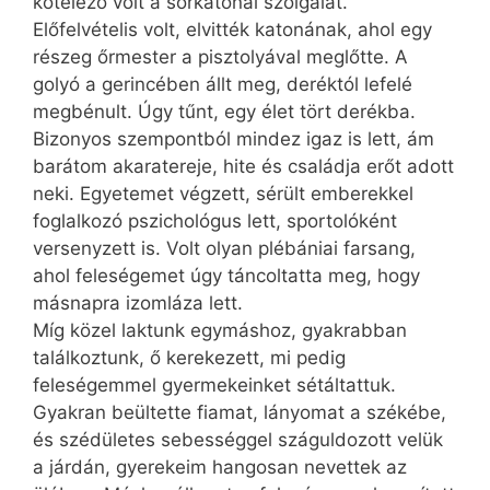
kötelező volt a sorkatonai szolgálat.
Előfelvételis volt, elvitték katonának, ahol egy
részeg őrmester a pisztolyával meglőtte. A
golyó a gerincében állt meg, deréktól lefelé
megbénult. Úgy tűnt, egy élet tört derékba.
Bizonyos szempontból mindez igaz is lett, ám
barátom akaratereje, hite és családja erőt adott
neki. Egyetemet végzett, sérült emberekkel
foglalkozó pszi­chológus lett, sportolóként
versenyzett is. Volt olyan plébániai farsang,
ahol feleségemet úgy táncoltatta meg, hogy
másnapra izomláza lett.
Míg közel laktunk egymáshoz, gyakrabban
találkoztunk, ő kerekezett, mi pedig
feleségemmel gyermekeinket sétáltattuk.
Gyakran beültette fiamat, lányomat a székébe,
és szédületes sebességgel száguldozott velük
a járdán, gyerekeim hangosan nevettek az