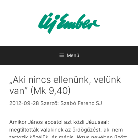
Kilépés
a
tartalomba
Menü
„Aki nincs ellenünk, velünk
van” (Mk 9,40)
2012-09-28
Szerző:
Szabó Ferenc SJ
Amikor János apostol azt közli Jézussal:
megtiltották valakinek az ördögűzést, aki nem
tartozik közéjük, és mégis Jézus nevében űzött