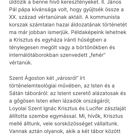
üldözik a benne hívő keresztényeket. II. János
Pál pápa kívánsága volt, hogy gyűjtsék össze a
XX. század vértanúinak aktáit. A kommunista
korszak számtalan hazai áldozatának történetét
ma már jobban ismerjük. Példaképeink lehetnek
a Krisztus és egyháza iránti hűségben a
ténylegesen megölt vagy a börtönökben és
internálótáborokban szenvedett „fehér”
vértanúk.
Szent Ágoston két „városról” írt
történelemteológiai művében, az Isten és a
Sátán táboráról: az Istent szerető alázatosak és
a gőgösen Isten ellen lázadók országáról;
Loyolai Szent Ignác Krisztus és Lucifer zászlaját
állította szembe egymással. Mi, hívők, Krisztus
mellé álltunk, vele sorsközösséget vállaltunk.
Vannak aztán olyanok, akik a két tábor között