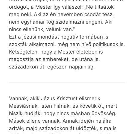
ördögöt, a Mester így válaszol: „Ne tiltsátok
meg neki. Aki az én nevemben csodát tesz,
nem egyhamar fog szidalmazni engem. Aki
nincs ellenünk, velünk van.”
Ezt a jézusi mondást negatív formában is
szokták alkalmazni, még nem hívő politikusok is.
Kétségtelen, hogy a Mester életében is
megosztja az embereket, de utána is,
századokon át, egészen napjainkig.
Vannak, akik Jézus Krisztust elismerik
Messiásnak, Isten Fiának, és követik őt, mert
hiszik, tudják, hogy nincs másban üdvösség.
Mások ellene vannak. Annak idején halálra
adták, majd századokon át üldözték, s ma is