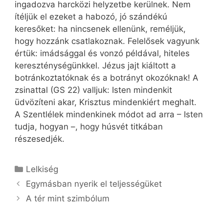
ingadozva harcközi helyzetbe kerülnek. Nem
ítéljük el ezeket a habozó, jó szándékú
keresőket: ha nincsenek ellenünk, reméljük,
hogy hozzánk csatlakoznak. Felelősek vagyunk
értük: imádsággal és vonzó példával, hiteles
kereszténységünkkel. Jézus jajt kiáltott a
botránkoztatóknak és a botrányt okozóknak! A
zsinattal (GS 22) valljuk: Isten mindenkit
üdvözíteni akar, Krisztus mindenkiért meghalt.
A Szentlélek mindenkinek módot ad arra – Isten
tudja, hogyan –, hogy húsvét titkában
részesedjék.
Kategória
Lelkiség
Egymásban nyerik el teljességüket
A tér mint szimbólum