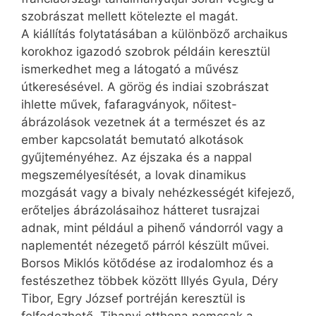
szobrászat mellett kötelezte el magát.
A kiállítás folytatásában a különböző archaikus
korokhoz igazodó szobrok példáin keresztül
ismerkedhet meg a látogató a művész
útkeresésével. A görög és indiai szobrászat
ihlette művek, fafaragványok, nőitest-
ábrázolások vezetnek át a természet és az
ember kapcsolatát bemutató alkotások
gyűjteményéhez. Az éjszaka és a nappal
megszemélyesítését, a lovak dinamikus
mozgását vagy a bivaly nehézkességét kifejező,
erőteljes ábrázolásaihoz hátteret tusrajzai
adnak, mint például a pihenő vándorról vagy a
naplementét nézegető párról készült művei.
Borsos Miklós kötődése az irodalomhoz és a
festészethez többek között Illyés Gyula, Déry
Tibor, Egry József portréján keresztül is