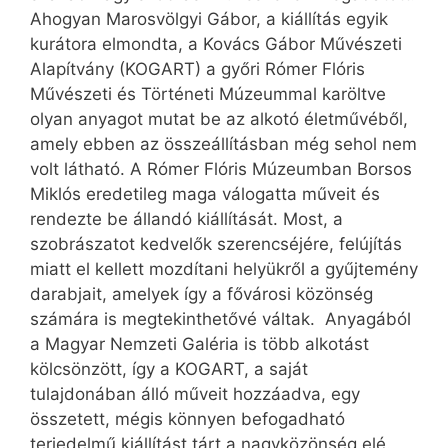
Ahogyan Marosvölgyi Gábor, a kiállítás egyik
kurátora elmondta, a Kovács Gábor Művészeti
Alapítvány (KOGART) a győri Rómer Flóris
Művészeti és Történeti Múzeummal karöltve
olyan anyagot mutat be az alkotó életművéből,
amely ebben az összeállításban még sehol nem
volt látható. A Rómer Flóris Múzeumban Borsos
Miklós eredetileg maga válogatta műveit és
rendezte be állandó kiállítását. Most, a
szobrászatot kedvelők szerencséjére, felújítás
miatt el kellett mozdítani helyükről a gyűjtemény
darabjait, amelyek így a fővárosi közönség
számára is megtekinthetővé váltak. Anyagából
a Magyar Nemzeti Galéria is több alkotást
kölcsönzött, így a KOGART, a saját
tulajdonában álló műveit hozzáadva, egy
összetett, mégis könnyen befogadható
terjedelmű kiállítást tárt a nagyközönség elé.