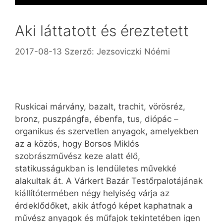
Aki láttatott és éreztetett
2017-08-13
Szerző:
Jezsoviczki Nóémi
Ruskicai márvány, bazalt, trachit, vörösréz,
bronz, puszpángfa, ébenfa, tus, diópác –
organikus és szervetlen anyagok, amelyekben
az a közös, hogy Borsos Miklós
szobrászművész keze alatt élő,
statikusságukban is lendületes művekké
alakultak át. A Várkert Bazár Testőrpalotájának
kiállítótermében négy helyiség várja az
érdeklődőket, akik átfogó képet kaphatnak a
művész anyagok és műfajok tekintetében igen