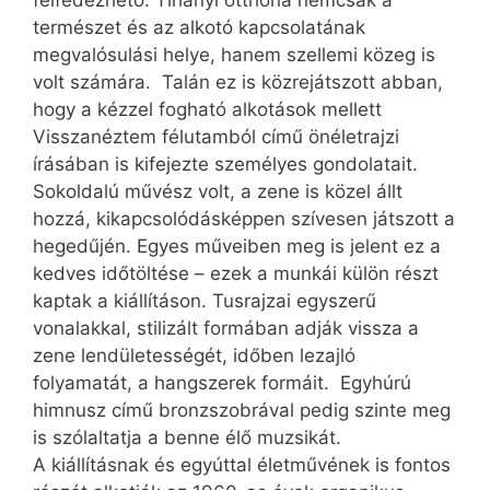
felfedezhető. Tihanyi otthona nemcsak a
természet és az alkotó kapcsolatának
megvalósulási helye, hanem szellemi közeg is
volt számára. Talán ez is közrejátszott abban,
hogy a kézzel fogható alkotások mellett
Visszanéztem félutamból című önéletrajzi
írásában is kifejezte személyes gondolatait.
Sokoldalú művész volt, a zene is közel állt
hozzá, kikapcsolódásképpen szívesen játszott a
hegedűjén. Egyes műveiben meg is jelent ez a
kedves időtöltése – ezek a munkái külön részt
kaptak a kiállításon. Tusrajzai egyszerű
vonalakkal, stilizált formában adják vissza a
zene lendületességét, időben lezajló
folyamatát, a hangszerek formáit. Egyhúrú
himnusz című bronzszobrával pedig szinte meg
is szólaltatja a benne élő muzsikát.
A kiállításnak és egyúttal életművének is fontos