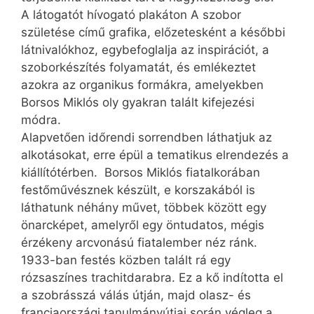
A látogatót hívogató plakáton A szobor
születése című grafika, előzetesként a későbbi
látnivalókhoz, egybefoglalja az inspirációt, a
szoborkészítés folyamatát, és emlékeztet
azokra az organikus formákra, amelyekben
Borsos Miklós oly gyakran talált kifejezési
módra.
Alapvetően időrendi sorrendben láthatjuk az
alkotásokat, erre épül a tematikus elrendezés a
kiállítótérben. Borsos Miklós fiatalkorában
festőművésznek készült, e korszakából is
láthatunk néhány művet, többek között egy
önarcképet, amelyről egy öntudatos, mégis
érzékeny arcvonású fiatalember néz ránk.
1933-ban festés közben talált rá egy
rózsaszínes trachitdarabra. Ez a kő indította el
a szobrásszá válás útján, majd olasz- és
franciaországi tanulmányútjai során végleg a