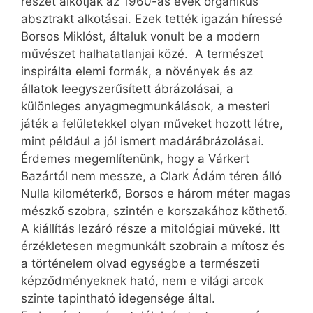
részét alkotják az 1960-as évek organikus
absztrakt alkotásai. Ezek tették igazán híressé
Borsos Miklóst, általuk vonult be a modern
művészet halhatatlanjai közé. A természet
inspirálta elemi formák, a növények és az
állatok leegyszerűsített ábrázolásai, a
különleges anyagmegmunkálások, a mesteri
játék a felületekkel olyan műveket hozott létre,
mint például a jól ismert madárábrázolásai.
Érdemes megemlítenünk, hogy a Várkert
Bazártól nem messze, a Clark Ádám téren álló
Nulla kilométerkő, Borsos e három méter magas
mészkő szobra, szintén e korszakához köthető.
A kiállítás lezáró része a mitológiai műveké. Itt
érzékletesen megmunkált szobrain a mítosz és
a történelem olvad egységbe a természeti
képződményeknek ható, nem e világi arcok
szinte tapintható idegensége által.