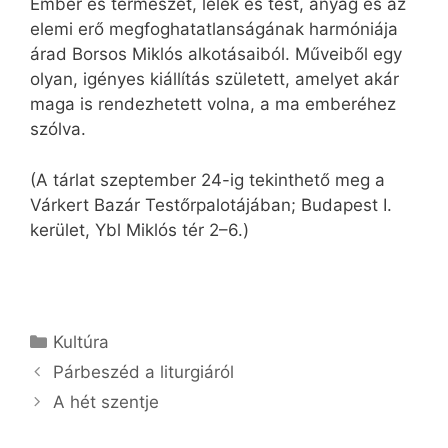
Ember és természet, lélek és test, anyag és az
elemi erő megfoghatatlanságának harmóniája
árad Borsos Miklós alkotásaiból. Műveiből egy
olyan, igényes kiállítás született, amelyet akár
maga is rendezhetett volna, a ma emberéhez
szólva.
(A tárlat szeptember 24-ig tekinthető meg a
Várkert Bazár Testőrpalotájában; Budapest I.
kerület, Ybl Miklós tér 2–6.)
Kategória
Kultúra
Párbeszéd a liturgiáról
A hét szentje