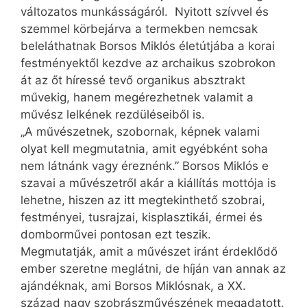
változatos munkásságáról. Nyitott szívvel és
szemmel körbejárva a termekben nemcsak
beleláthatnak Borsos Miklós életútjába a korai
festményektől kezdve az archaikus szobrokon
át az őt híressé tevő organikus absztrakt
művekig, hanem megérezhetnek valamit a
művész lelkének rezdüléseiből is.
„A művészetnek, szobornak, képnek valami
olyat kell megmutatnia, amit egyébként soha
nem látnánk vagy éreznénk.” Borsos Miklós e
szavai a művészetről akár a kiállítás mottója is
lehetne, hiszen az itt megtekinthető szobrai,
festményei, tusrajzai, kisplasztikái, érmei és
domborművei pontosan ezt teszik.
Megmutatják, amit a művészet iránt érdeklődő
ember szeretne meglátni, de híján van annak az
ajándéknak, ami Borsos Miklósnak, a XX.
század nagy szobrászművészének megadatott.