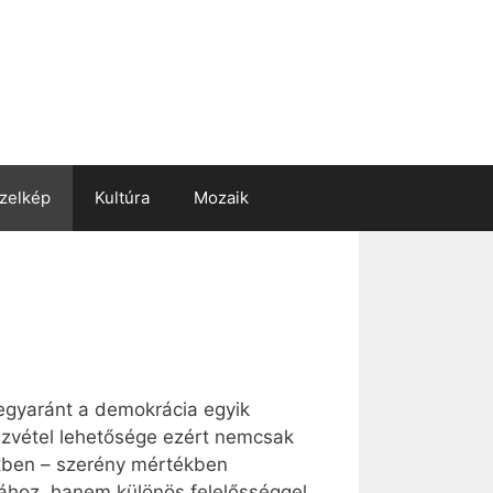
zelkép
Kultúra
Mozaik
egyaránt a demokrácia egyik
észvétel lehetősége ezért nemcsak
etben – szerény mértékben
sához, hanem különös felelősséggel