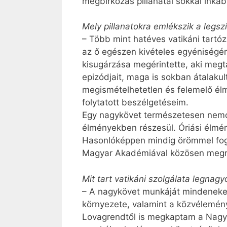
megbirkózás pillanatai sokkal inkáb
Mely pillanatokra emlékszik a legs
– Több mint hatéves vatikáni tartó
az ő egészen kivételes egyéniségé
kisugárzása megérintette, aki megt
epizódjait, maga is sokban átalak
megismételhetetlen és felemelő élm
folytatott beszélgetéseim.
Egy nagykövet természetesen nemcs
élményekben részesül. Óriási élmé
Hasonlóképpen mindig örömmel fogok
Magyar Akadémiával közösen megr
Mit tart vatikáni szolgálata legnag
– A nagykövet munkáját mindenekel
környezete, valamint a közvélemény 
Lovagrendtől is megkaptam a Nagyke