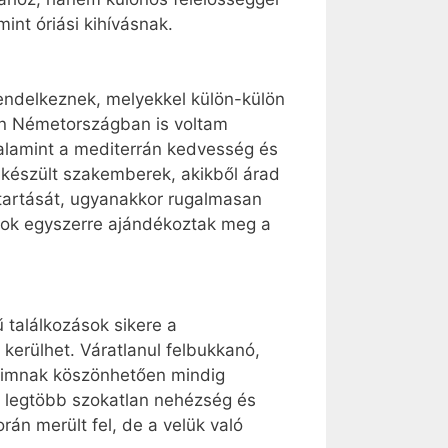
mint óriási kihívásnak.
 rendelkeznek, melyekkel külön-külön
jén Németországban is voltam
valamint a mediterrán kedvesség és
lkészült szakemberek, akikből árad
etartását, ugyanakkor rugalmasan
ások egyszerre ajándékoztak meg a
 találkozások sikere a
 kerülhet. Váratlanul felbukkanó,
aimnak köszönhetően mindig
A legtöbb szokatlan nehézség és
rán merült fel, de a velük való