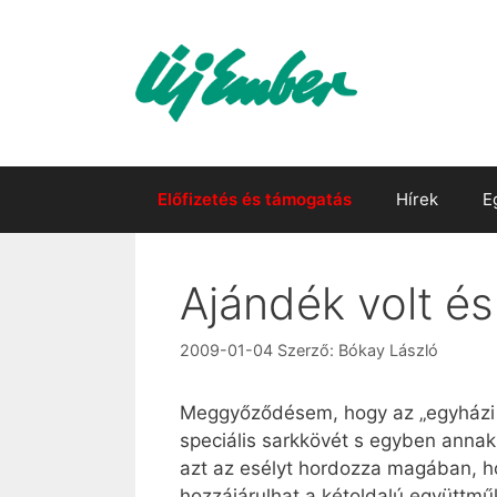
Kilépés
a
tartalomba
Előfizetés és támogatás
Hírek
E
Ajándék volt és
2009-01-04
Szerző:
Bókay László
Meggyőződésem, hogy az „egyházi k
speciális sarkkövét s egyben annak
azt az esélyt hordozza magában, ho
hozzájárulhat a kétoldalú együttmű