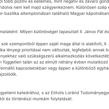
 több pozitív és kellemes, mint negatív és zavaró gondo
 gondolva nem kell majd szégyenkeznem. Különösen szé
er-bazilika altemplomában található Magyar kápolnában 
omataként. Milyen különbséget tapasztalt II. János Pál 
sok szempontból éppen saját maga által is alakított, II. 
tika lényegi prioritásai nem változtak, legfeljebb annak
ényekhez való szükségszerű alkalmazkodás következtébe
 független talán az az elmúlt néhány évben mutatkozó 
fennálló kapcsolatokban vagy éppen a különböző egyháza
jzolódik.
 egyetemi katedrához, s az Eötvös Loránd Tudományegy
ói és történészi munkám folytatását.