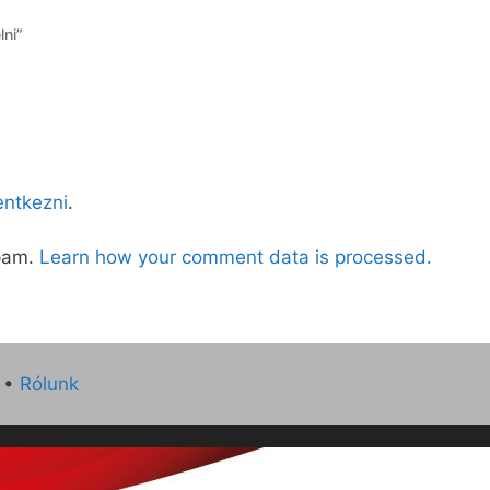
ni”
lentkezni
.
spam.
Learn how your comment data is processed.
•
Rólunk