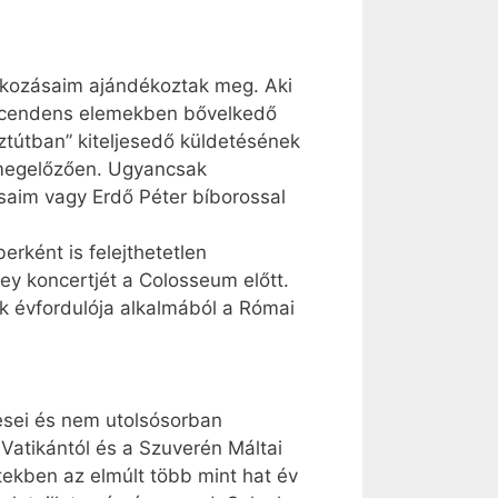
lálkozásaim ajándékoztak meg. Aki
nszcendens elemekben bővelkedő
ztútban” kiteljesedő küldetésének
t megelőzően. Ugyancsak
saim vagy Erdő Péter bíborossal
rként is felejthetetlen
y koncertjét a Colosseum előtt.
k évfordulója alkalmából a Római
esei és nem utolsósorban
 Vatikántól és a Szuverén Máltai
tekben az elmúlt több mint hat év