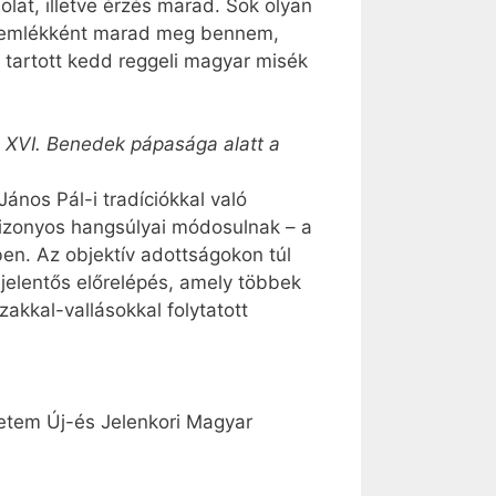
lat, illetve érzés marad. Sok olyan
p emlékként marad meg bennem,
tartott kedd reggeli magyar misék
és XVI. Benedek pápasága alatt a
János Pál-i tradíciókkal való
 bizonyos hangsúlyai módosulnak – a
n. Az objektív adottságokon túl
jelentős előrelépés, amely többek
kkal-vallásokkal folytatott
etem Új-és Jelenkori Magyar