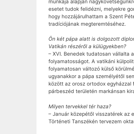
munkája alapján nagykövetségünkről
esetet tudok felidézni, melyekre
hogy hozzájárulhattam a Szent Pét
tradíciójának megteremtéséhez.
Ön két pápa alatt is dolgozott dipl
Vatikán részéről a külügyekben?
– XVI. Benedek tudatosan vállalta a 
folyamatosságot. A vatikáni külpoli
folyamatosan változó külső körülm
ugyanakkor a pápa személyétől sem
között az orosz ortodox egyházzal 
párbeszéd területén markánsan kira
Milyen tervekkel tér haza?
– Január közepétől visszatérek az
Történeti Tanszékén tervezem oktat