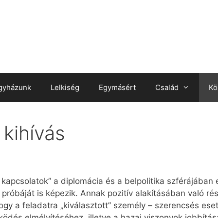
gyházunk
Lelkiség
Egymásért
Család
Kö
 kihívás
apcsolatok” a diplomácia és a belpolitika szférájában 
 próbáját is képezik. Annak pozitív alakításában való r
gy a feladatra „kiválasztott” személy – szerencsés es
ködés elmélyítéséhez, illetve a hazai viszonyok jobbítá