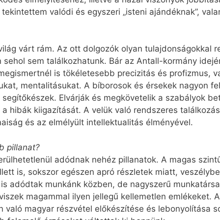
 tekintettem valódi és egyszeri „isteni ajándéknak”, vala
 világ várt rám. Az ott dolgozók olyan tulajdonságokkal
lán sehol sem találkozhatunk. Bár az Antall-kormány ide
egismertnél is tökéletesebb precizitás és profizmus, 
kat, mentalitásukat. A bíborosok és érsekek nagyon fe
s segítőkészek. Elvárják és megkövetelik a szabályok b
 a hibák kiigazítását. A velük való rendszeres találkoz
iság és az elmélyült intellektualitás élményével.
 pillanat?
rülhetetlenül adódnak nehéz pillanatok. A magas szintű
lett is, sokszor egészen apró részletek miatt, veszélybe
r is adódtak munkánk közben, de nagyszerű munkatárs
 viszek magammal ilyen jellegű kellemetlen emlékeket. 
 való magyar részvétel előkészítése és lebonyolítása so