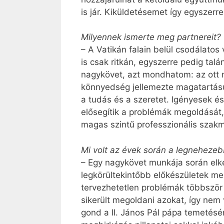
is jár. Kiküldetésemet így egyszerre
Milyennek ismerte meg partnereit?
– A Vatikán falain belül csodálatos
is csak ritkán, egyszerre pedig ta
nagykövet, azt mondhatom: az ott m
könnyedség jellemezte magatartásu
a tudás és a szeretet. Igényesek é
elősegítik a problémák megoldását,
magas szintű professzionális szakma
Mi volt az évek során a legnehezebb
– Egy nagykövet munkája során elke
legkörültekintőbb előkészületek mel
tervezhetetlen problémák többszö
sikerült megoldani azokat, így nem
gond a II. János Pál pápa temetésén