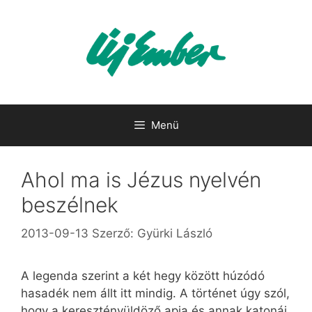
Kilépés
a
tartalomba
Menü
Ahol ma is Jézus nyelvén
beszélnek
2013-09-13
Szerző:
Gyürki László
A legenda szerint a két hegy között húzódó
hasadék nem állt itt mindig. A történet úgy szól,
hogy a keresztényüldöző apja és annak katonái