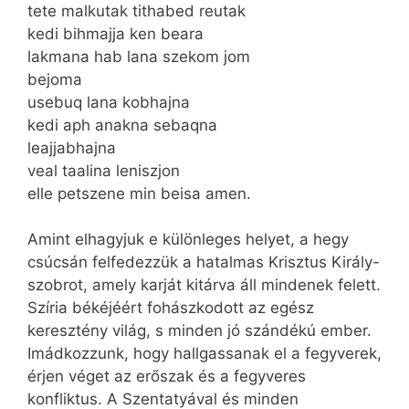
tete malkutak tithabed reutak
kedi bihmajja ken beara
lakmana hab lana szekom jom
bejoma
usebuq lana kobhajna
kedi aph anakna sebaqna
leajjabhajna
veal taalina leniszjon
elle petszene min beisa amen.
Amint elhagyjuk e különleges helyet, a hegy
csúcsán felfedezzük a hatalmas Krisztus Király-
szobrot, amely karját kitárva áll mindenek felett.
Szíria békéjéért fohászkodott az egész
keresztény világ, s minden jó szándékú ember.
Imádkozzunk, hogy hallgassanak el a fegyverek,
érjen véget az erőszak és a fegyveres
konfliktus. A Szentatyával és minden