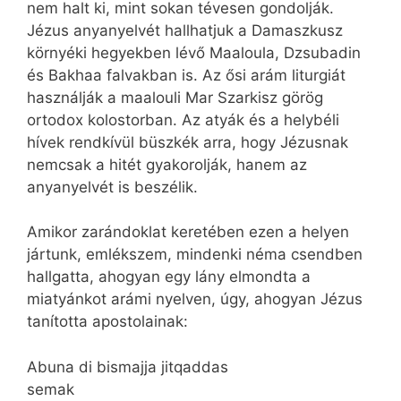
nem halt ki, mint sokan tévesen gondolják.
Jézus anyanyelvét hallhatjuk a Damaszkusz
környéki hegyekben lévő Maaloula, Dzsubadin
és Bakhaa falvakban is. Az ősi arám liturgiát
használják a maalouli Mar Szarkisz görög
ortodox kolostorban. Az atyák és a helybéli
hívek rendkívül büszkék arra, hogy Jézusnak
nemcsak a hitét gyakorolják, hanem az
anyanyelvét is beszélik.
Amikor zarándoklat keretében ezen a helyen
jártunk, emlékszem, mindenki néma csendben
hallgatta, ahogyan egy lány elmondta a
miatyánkot arámi nyelven, úgy, ahogyan Jézus
tanította apostolainak:
Abuna di bismajja jitqaddas
semak