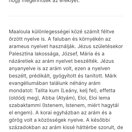
hogy megérintsék az ereklyét.
Maaloula különlegességei közé számít féltve
őrzött nyelve is. A faluban és környékén az
arameus nyelvet használják. Jézus születésekor
Palesztina lakossága, József, Mária és a
názáretiek az arám nyelvet beszélték. Jézus
anyanyelve is az arám volt, ezen a nyelven
beszélt, prédikált, gyógyított és tanított. Márk
evangéliumában találunk néhány arám
mondatot: Talita kum (Leány, kelj fel), effetta
(oldódj meg), Abba (Atyám), Eloi, Eloi lema
szabaktammi (Istenem, Istenem, miért hagytál
el engem). A korai egyházban az arám és a
görög volt a közösségek nyelve. A későbbi
századokban az arám kissé háttérbe szorult, de