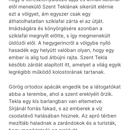
elől menekülő Szent Teklának sikerült elérnie
ezt a völgyet, ám egyszer csak egy
áthatolhatatlan sziklafal zárta el az útját.
Imádságára és könyörgésére azonban a
sziklafal megnyílt előtte, s így megmenekült
üldözői elől. A hegygerincről a völgybe nyíló
hasadék egy helyütt valóban olyan, hogy egy
ember is alig tud átbújni rajta. Szent Tekla
később zárdát alapított itt, amelyet a világ egyik
legrégibb működő kolostorának tartanak.
Görög ortodox apácák engedik be a látogatókat
abba a terembe, ahol a szent ereklyéit őrzik.
Tekla egy kis barlangban van eltemetve.
Sírjánál forrás fakad, s az emberek a víz
csodatévő hatásában hisznek. Az apró térben
mezítláb haladnak a zarándokok és a turisták,