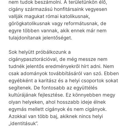
nem tudok beszámolni. A területünkön élő,
cigány származású honfitársaink vegyesen
vallják magukat római katolikusnak,
görögkatolikusnak vagy reformátusnak, de
egyre többen vannak, akik ennek már nem
tulajdonítanak jelentőséget.
Sok helyütt próbálkozunk a
cigánypasztorációval, de még messze nem
tudnék jelentős eredményekről hírt adni. Nem
csak adományok továbbításáról van szó. Ebben
egyébként a karitász és a helyi csoportok sokat
segítenek. De fontosabb az együttélés
kultúrájának fejlesztése. Ez könnyebben megy
olyan helyeken, ahol hosszabb ideje élnek
egymás mellett cigányok és nem cigányok.
Azokkal van több baj, akiknek nincs helyi
„identitásuk”.