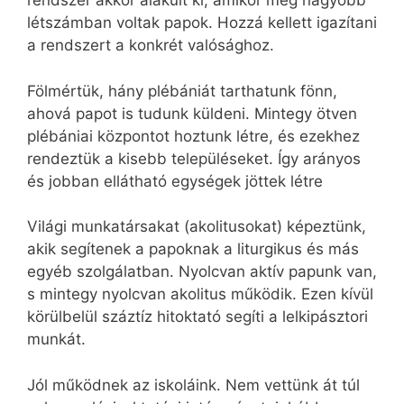
rendszer akkor alakult ki, amikor még nagyobb
létszámban voltak papok. Hozzá kellett igazítani
a rendszert a konkrét valósághoz.
Fölmértük, hány plébániát tarthatunk fönn,
ahová papot is tudunk küldeni. Mintegy ötven
plébániai központot hoztunk létre, és ezekhez
rendeztük a kisebb településeket. Így arányos
és jobban ellátható egységek jöttek létre
Világi munkatársakat (akolitusokat) képeztünk,
akik segítenek a papoknak a liturgikus és más
egyéb szolgálatban. Nyolcvan aktív papunk van,
s mintegy nyolcvan akolitus működik. Ezen kívül
körülbelül száztíz hitoktató segíti a lelkipásztori
munkát.
Jól működnek az iskoláink. Nem vettünk át túl