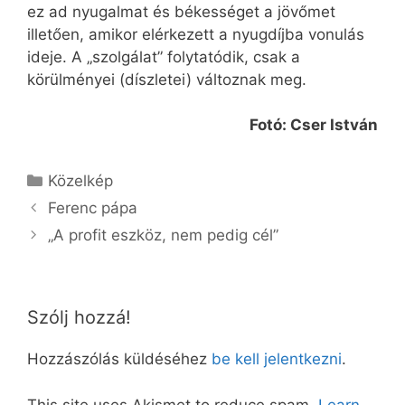
ez ad nyugalmat és békességet a jövőmet
illetően, amikor elérkezett a nyugdíjba vonulás
ideje. A „szolgálat” folytatódik, csak a
körülményei (díszletei) változnak meg.
Fotó: Cser István
Kategória
Közelkép
Ferenc pápa
„A profit eszköz, nem pedig cél”
Szólj hozzá!
Hozzászólás küldéséhez
be kell jelentkezni
.
This site uses Akismet to reduce spam.
Learn