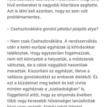
hívő embereket is nagyobb kitartásra segítette.
Azt is látni kell azonban, hogy ez sem volt
problémamentes.
–
Csehszlovákiára gondol például püspök atya?
– Nem csak Csehszlovákiára. A rendszerváltás
után a kelet-európai egyházak új kihívásokkal
találkoztak. Hogy egyszerűen fogalmazzak,
nem lett könnyebb a helyzetük, a módszerek
változtak, de a célok nagyjából hasonlóak
maradtak. Kiszorítani az egyházat, illetve a
vallásos gondolkodást az emberek életéből. És
ezt a küzdelmet meg kellett és kell vívnia
minden egyháznak a „szabadságban” is,
függetlenül attól, hogy az elnyomás éveiben
több vagy kevesebb hősiességet tanúsítottak
hívei vagy vezetői. Nehéz tehát ítéletet