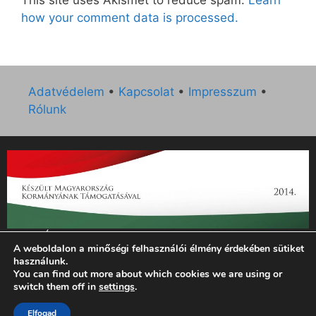
how your comment data is processed.
Adatvédelem
•
Kapcsolat
•
Impresszum
•
Rólunk
„Az Új Ember katolikus hetilap 2014. évi működésének
A weboldalon a minőségi felhasználói élmény érdekében sütiket
támogatását az EGYH-KCP-14-P-0121 sz. támogatási
használunk.
szerződés keretében 3 000 000 Ft összegben támogatta az
You can find out more about which cookies we are using or
Emberi Erőforrások Minisztériuma.”
switch them off in
settings
.
© 2026 Magyar Kurír - Új Ember
• Készült
GeneratePress
Elfogad