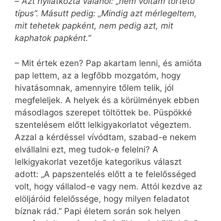
–
Azt nyilatkozta valahol: „nem voltam törtető
típus”. Másutt pedig: „Mindig azt mérlegeltem,
mit tehetek papként, nem pedig azt, mit
kaphatok papként.”
– Mit értek ezen? Pap akartam lenni, és amióta
pap lettem, az a legfőbb mozgatóm, hogy
hivatásomnak, amennyire tőlem telik, jól
megfeleljek. A helyek és a körülmények ebben
másodlagos szerepet töltöttek be. Püspökké
szentelésem előtt lelkigyakorlatot végeztem.
Azzal a kérdéssel vívódtam, szabad-e nekem
elvállalni ezt, meg tudok-e felelni? A
lelkigyakorlat vezetője kategorikus választ
adott: „A papszentelés előtt a te felelősséged
volt, hogy vállalod-e vagy nem. Attól kezdve az
elöljáróid felelőssége, hogy milyen feladatot
bíznak rád.” Papi életem során sok helyen