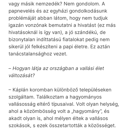
vagy másik nemzedék? Nem gondolom. A
papnevelés és az egyházi gondolkodásunk
problémáját abban látom, hogy nem tudjuk
igazán vonzónak bemutatni a hivatást (ez más
hivatásoknál is így van), a jó szándékú, de
bizonytalan indíttatású fiatalokat pedig nem
sikerül jól felkészíteni a papi életre. Ez aztán
tanácstalansághoz vezet.
–
Hogyan látja az országban a vallási élet
változását?
– Káplán koromban különböző településeken
szolgáltam. Találkoztam a hagyományos
vallásosság eltérő típusaival. Volt olyan helység,
ahol a közömbösség volt a „hagyomány”, és
akadt olyan is, ahol mélyen éltek a vallásos
szokások, s ezek összetartották a közösséget.