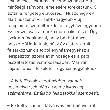
sok nevelési-oktatási intézményt, inkább a
minőségi színvonal emelésére törekedtünk. S
aztán a rengeteg építkezés… Huszonegy év
alatt huszonöt – kisebb-nagyobb – új
templomot szenteltünk fel az egyházmegyében.
Ez persze csak a munka materiális része. Úgy
szoktam fogalmazni, hogy bár hátrányos
helyzetből indultunk, húsz év alatt sikerült
felzárkóznunk a többi egyházmegyéhez a
lelkipásztori szolgálat minősége és a papi
összetartozás vonatkozásában. Már van
sajátos arca – lelkülete – egyházmegyénknek.
–
A katolikusok kisebbségben vannak,
ugyanakkor jelentős a cigány lakosság
számaránya. Ez újabb feladatokkal szembesít.
– Be kell vallanom, látványos eredményekről