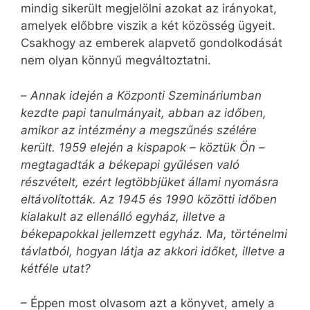
mindig sikerült megjelölni azokat az irányokat,
amelyek előbbre viszik a két közösség ügyeit.
Csakhogy az emberek alapvető gondolkodását
nem olyan könnyű megváltoztatni.
–
Annak idején a Központi Szemináriumban
kezdte papi tanulmányait, abban az időben,
amikor az intézmény a megszűnés szélére
került. 1959 elején a kispapok – köztük Ön –
megtagadták a békepapi gyűlésen való
részvételt, ezért legtöbbjüket állami nyomásra
eltávolították. Az 1945 és 1990 közötti időben
kialakult az ellenálló egyház, illetve a
békepapokkal jellemzett egyház. Ma, történelmi
távlatból, hogyan látja az akkori időket, illetve a
kétféle utat?
– Éppen most olvasom azt a könyvet, amely a