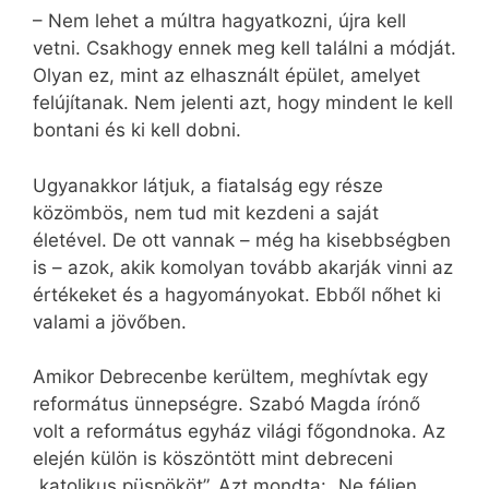
– Nem lehet a múltra hagyatkozni, újra kell
vetni. Csakhogy ennek meg kell találni a módját.
Olyan ez, mint az elhasznált épület, amelyet
felújítanak. Nem jelenti azt, hogy mindent le kell
bontani és ki kell dobni.
Ugyanakkor látjuk, a fiatalság egy része
közömbös, nem tud mit kezdeni a saját
életével. De ott vannak – még ha kisebbségben
is – azok, akik komolyan tovább akarják vinni az
értékeket és a hagyományokat. Ebből nőhet ki
valami a jövőben.
Amikor Debrecenbe kerültem, meghívtak egy
református ünnepségre. Szabó Magda írónő
volt a református egyház világi főgondnoka. Az
elején külön is köszöntött mint debreceni
„katolikus püspököt”. Azt mondta: „Ne féljen,