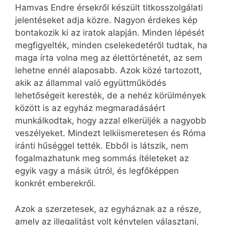
Hamvas Endre érsekről készült titkosszolgálati
jelentéseket adja közre. Nagyon érdekes kép
bontakozik ki az iratok alapján. Minden lépését
megfigyelték, minden cselekedetéről tudtak, ha
maga írta volna meg az élettörténetét, az sem
lehetne ennél alaposabb. Azok közé tartozott,
akik az állammal való együttműködés
lehetőségeit keresték, de a nehéz körülmények
között is az egyház megmaradásáért
munkálkodtak, hogy azzal elkerüljék a nagyobb
veszélyeket. Mindezt lelkiismeretesen és Róma
iránti hűséggel tették. Ebből is látszik, nem
fogalmazhatunk meg sommás ítéleteket az
egyik vagy a másik útról, és legfőképpen
konkrét emberekről.
Azok a szerzetesek, az egyháznak az a része,
amely az illegalitást volt kénytelen választani,