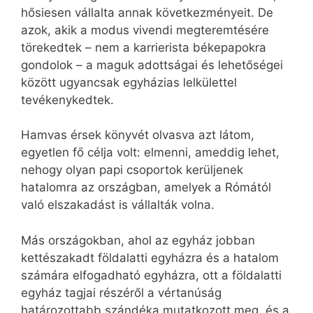
hősiesen vállalta annak következményeit. De
azok, akik a modus vivendi megteremtésére
törekedtek – nem a karrierista békepapokra
gondolok – a maguk adottságai és lehetőségei
között ugyancsak egyházias lelkülettel
tevékenykedtek.
Hamvas érsek könyvét olvasva azt látom,
egyetlen fő célja volt: elmenni, ameddig lehet,
nehogy olyan papi csoportok kerüljenek
hatalomra az országban, amelyek a Rómától
való elszakadást is vállalták volna.
Más országokban, ahol az egyház jobban
kettészakadt földalatti egyházra és a hatalom
számára elfogadható egyházra, ott a földalatti
egyház tagjai részéről a vértanúság
határozottabb szándéka mutatkozott meg, és a