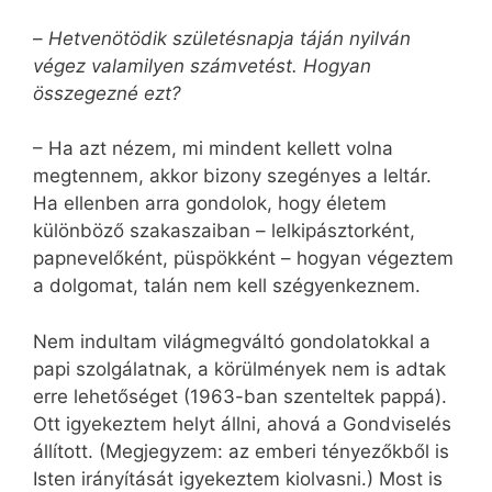
–
Hetvenötödik születésnapja táján nyilván
végez valamilyen számvetést. Hogyan
összegezné ezt?
– Ha azt nézem, mi mindent kellett volna
megtennem, akkor bizony szegényes a leltár.
Ha ellenben arra gondolok, hogy életem
különböző szakaszaiban – lelkipásztorként,
papnevelőként, püspökként – hogyan végeztem
a dolgomat, talán nem kell szégyenkeznem.
Nem indultam világmegváltó gondolatokkal a
papi szolgálatnak, a körülmények nem is adtak
erre lehetőséget (1963-ban szenteltek pappá).
Ott igyekeztem helyt állni, ahová a Gondviselés
állított. (Megjegyzem: az emberi tényezőkből is
Isten irányítását igyekeztem kiolvasni.) Most is