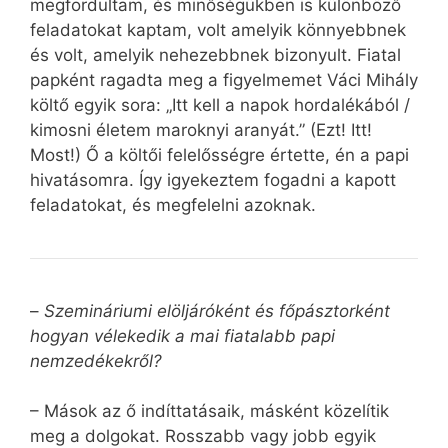
megfordultam, és minőségükben is különböző
feladatokat kaptam, volt amelyik könnyebbnek
és volt, amelyik nehezebbnek bizonyult. Fiatal
papként ragadta meg a figyelmemet Váci Mihály
költő egyik sora: „Itt kell a napok hordalékából /
kimosni életem maroknyi aranyát.” (Ezt! Itt!
Most!) Ő a költői felelősségre értette, én a papi
hivatásomra. Így igyekeztem fogadni a kapott
feladatokat, és megfelelni azoknak.
–
Szemináriumi elöljáróként és főpásztorként
hogyan vélekedik a mai fiatalabb papi
nemzedékekről?
– Mások az ő indíttatásaik, másként közelítik
meg a dolgokat. Rosszabb vagy jobb egyik