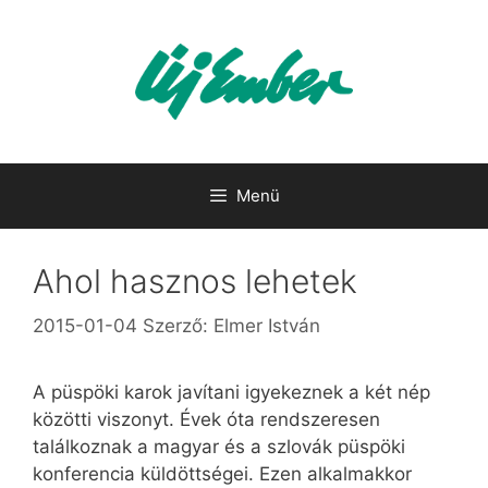
Kilépés
a
tartalomba
Menü
Ahol hasznos lehetek
2015-01-04
Szerző:
Elmer István
A püspöki karok javítani igyekeznek a két nép
közötti viszonyt. Évek óta rendszeresen
találkoznak a magyar és a szlovák püspöki
konferencia küldöttségei. Ezen alkalmakkor