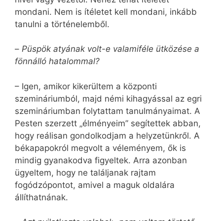
mondani. Nem is ítéletet kell mondani, inkább
tanulni a történelemből.
–
Püspök atyának volt-e valamiféle ütközése a
fönnálló hatalommal?
– Igen, amikor kikerültem a központi
szemináriumból, majd némi kihagyással az egri
szemináriumban folytattam tanulmányaimat. A
Pesten szerzett „élményeim” segítettek abban,
hogy reálisan gondolkodjam a helyzetünkről. A
békapapokról megvolt a véleményem, ők is
mindig gyanakodva figyeltek. Arra azonban
ügyeltem, hogy ne találjanak rajtam
fogódzópontot, amivel a maguk oldalára
állíthatnának.