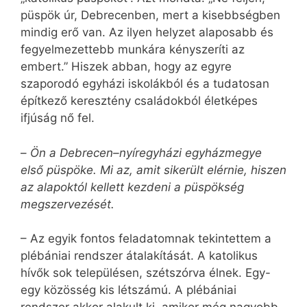
püspök úr, Debrecenben, mert a kisebbségben
mindig erő van. Az ilyen helyzet alaposabb és
fegyelmezettebb munkára kényszeríti az
embert.” Hiszek abban, hogy az egyre
szaporodó egyházi iskolákból és a tudatosan
építkező keresztény családokból életképes
ifjúság nő fel.
–
Ön a Debrecen–nyíregyházi egyházmegye
első püspöke. Mi az, amit sikerült elérnie, hiszen
az alapoktól kellett kezdeni a püspökség
megszervezését.
– Az egyik fontos feladatomnak tekintettem a
plébániai rendszer átalakítását. A katolikus
hívők sok településen, szétszórva élnek. Egy-
egy közösség kis létszámú. A plébániai