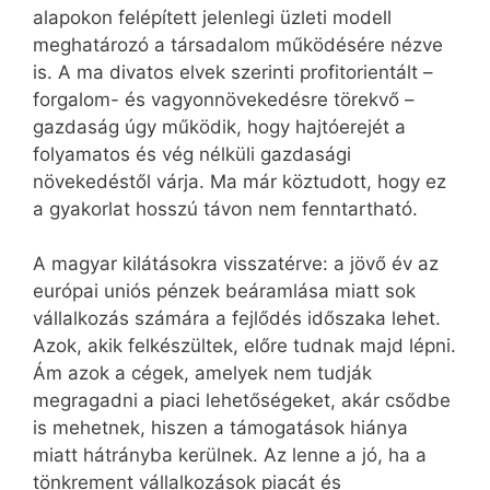
alapokon felépített jelenlegi üzleti modell
meghatározó a társadalom működésére nézve
is. A ma divatos elvek szerinti profitorientált –
forgalom- és vagyonnövekedésre törekvő –
gazdaság úgy működik, hogy hajtóerejét a
folyamatos és vég nélküli gazdasági
növekedéstől várja. Ma már köztudott, hogy ez
a gyakorlat hosszú távon nem fenntartható.
A magyar kilátásokra visszatérve: a jövő év az
európai uniós pénzek beáramlása miatt sok
vállalkozás számára a fejlődés időszaka lehet.
Azok, akik felkészültek, előre tudnak majd lépni.
Ám azok a cégek, amelyek nem tudják
megragadni a piaci lehetőségeket, akár csődbe
is mehetnek, hiszen a támogatások hiánya
miatt hátrányba kerülnek. Az lenne a jó, ha a
tönkrement vállalkozások piacát és