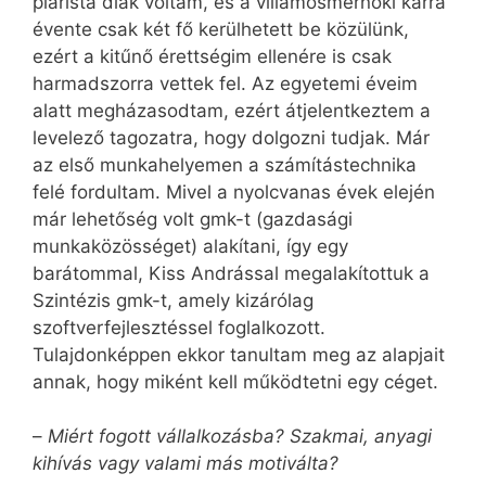
piarista diák voltam, és a villamosmérnöki karra
évente csak két fő kerülhetett be közülünk,
ezért a kitűnő érettségim ellenére is csak
harmadszorra vettek fel. Az egyetemi éveim
alatt megházasodtam, ezért átjelentkeztem a
levelező tagozatra, hogy dolgozni tudjak. Már
az első munkahelyemen a számítástechnika
felé fordultam. Mivel a nyolcvanas évek elején
már lehetőség volt gmk-t (gazdasági
munkaközösséget) alakítani, így egy
barátommal, Kiss Andrással megalakítottuk a
Szintézis gmk-t, amely kizárólag
szoftverfejlesztéssel foglalkozott.
Tulajdonképpen ekkor tanultam meg az alapjait
annak, hogy miként kell működtetni egy céget.
–
Miért fogott vállalkozásba? Szakmai, anyagi
kihívás vagy valami más motiválta?