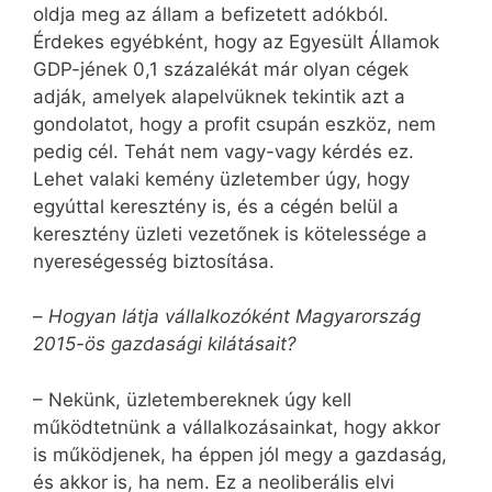
oldja meg az állam a befizetett adókból.
Érdekes egyébként, hogy az Egyesült Államok
GDP-jének 0,1 százalékát már olyan cégek
adják, amelyek alapelvüknek tekintik azt a
gondolatot, hogy a profit csupán eszköz, nem
pedig cél. Tehát nem vagy-vagy kérdés ez.
Lehet valaki kemény üzletember úgy, hogy
egyúttal keresztény is, és a cégén belül a
keresztény üzleti vezetőnek is kötelessége a
nyereségesség biztosítása.
–
Hogyan látja vállalkozóként Magyarország
2015-ös gazdasági kilátásait?
– Nekünk, üzletembereknek úgy kell
működtetnünk a vállalkozásainkat, hogy akkor
is működjenek, ha éppen jól megy a gazdaság,
és akkor is, ha nem. Ez a neoliberális elvi