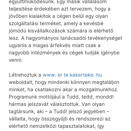
együttműködésünk. Egy másik vállalásom
teljesítése érdekében azt tervezem, hogy a
jövőben kialakítok a cégen belül egy olyan
szolgáltatási terméket, amely a kevésbé
jómódú kisvállalkozások számára is elérhető
lesz. A hagyományos tanácsadói tevékenységet
ugyanis a magas árfekvés miatt csak a
nagyobb intézmények és cégek tudják igénybe
venni.
Létrehoztuk a
www. er te kekerteke. hu
weboldalt, hogy mindenki könnyen megtaláljon
minket, ha csatlakozni akar a mozgalmunkhoz.
Programunk mottójául a Tudd, tedd, mondd!
hármas jelszavát választottuk. Van olyan
tagtársunk, aki – a Tudd! jelszó jegyében –
vállalta, hogy összegyűjti és rendszerezi az
elérhető nemzetközi tapasztalatokat, így