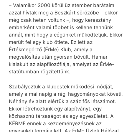
– Valamikor 2000 körül üzletember barátaim
azzal hívtak meg a Beszkárt sörözőbe – ekkor
még csak heten voltunk –, hogy keresztény
emberként valami többet is kellene tennünk
annál, mint hogy a cégünket működtetjük. Ekkor
merült fel egy klub ötlete. Ez lett az
Értékmegőrző (ÉrMe) Klub, amely a
megvalósítás után gyorsan bővült. Hamar
kialakult az alapfilozófiája, amelyet az ÉrMe-
statútumban rögzítettünk.
Szabályoztuk a klubestek működési módját,
amely a mai napig a régi hagyományokat követi.
Néhány év alatt elértük a száz fős létszámot.
Ekkor létrehoztunk egy alapítványt, egy
közhasznú társaságot és egy egyesületet. A
KÉRME ennek a kezdeményezésnek az
egyesületi formája lett. Az ÉrME Üzleti Hálózat