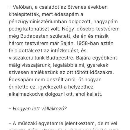
– Valóban, a családot az ötvenes években
kitelepítették, mert édesapám a
pénzügyminisztériumban dolgozott, nagyapám
pedig katonatiszt volt. Négy idősebb testvérem
még Budapesten született, de én és másik
három testvérem már Baján. 1958-ban aztán
feloldották ezt az intézkedést, és
visszakerültünk Budapestre. Bajára egyébként
máig visszajárunk, legalábbis mi, gyerekek
szívesen emlékezünk az ott töltött időszakra.
Édesapám nem beszélt arról, őt hogyan
érintette ez, igyekezett a helyzethez
alkalmazkodva dolgozni ott, ahol kellett.
–
Hogyan lett vállalkozó?
– A műszaki egyetemre jelentkeztem, de mivel