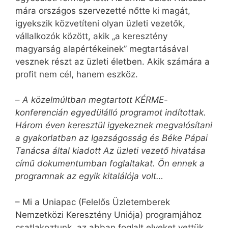
mára országos szervezetté nőtte ki magát,
igyekszik közvetíteni olyan üzleti vezetők,
vállalkozók között, akik „a keresztény
magyarság alapértékeinek” megtartásával
vesznek részt az üzleti életben. Akik számára a
profit nem cél, hanem eszköz.
–
A közelmúltban megtartott KÉRME-
konferencián egyedülálló programot indítottak.
Három éven keresztül igyekeznek megvalósítani
a gyakorlatban az Igazságosság és Béke Pápai
Tanácsa által kiadott Az üzleti vezető hivatása
című dokumentumban foglaltakat. Ön ennek a
programnak az egyik kitalálója volt…
– Mi a Uniapac (Felelős Üzletemberek
Nemzetközi Keresztény Uniója) programjához
csatlakoztunk, az abban foglalt elveket vettük