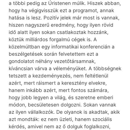
a többi pedig az Úristenen múlik. Hiszek abban,
hogy ha végigvisszük ezt a programot, annak
hatása is lesz. Pozitív jelek már most is vannak,
hiszen nagyszerű eredmény, hogy ilyen rövid
idő alatt ilyen sokan csatlakoztak hozzánk,
köztük milliárdos forgalmú cégek is. A
közelmúltban egy informatikai konferencián a
beszélgetések során felvetettem ezt a
gondolatot néhány vezetőtársamnak,
kíváncsian várva a véleményüket. A többségnek
tetszett a kezdeményezés, nem feltétlenül
azért, mert ráismert a keresztény elvekre,
hanem inkább azért, mert fontos számára,
hogy jobb legyen a világ, és szeretne emberi
módon, becsületesen dolgozni. Sokan vannak
az ilyen vállalkozók. De olyanok is akadtak, akik
azt mondták: ez nem üzleti, hanem szociális
kérdés, amivel nem az ő dolguk foglalkozni,