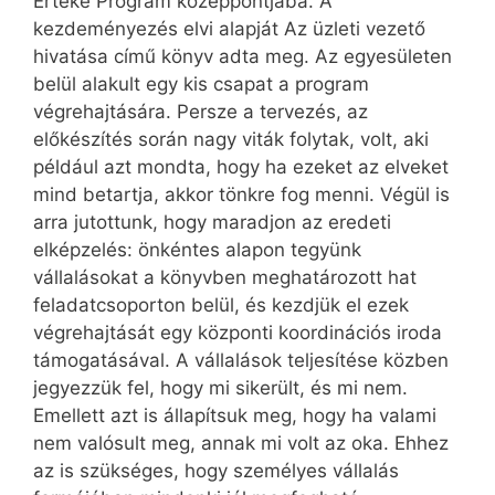
Értéke Program középpontjába. A
kezdeményezés elvi alapját Az üzleti vezető
hivatása című könyv adta meg. Az egyesületen
belül alakult egy kis csapat a program
végrehajtására. Persze a tervezés, az
előkészítés során nagy viták folytak, volt, aki
például azt mondta, hogy ha ezeket az elveket
mind betartja, akkor tönkre fog menni. Végül is
arra jutottunk, hogy maradjon az eredeti
elképzelés: önkéntes alapon tegyünk
vállalásokat a könyvben meghatározott hat
feladatcsoporton belül, és kezdjük el ezek
végrehajtását egy központi koordinációs iroda
támogatásával. A vállalások teljesítése közben
jegyezzük fel, hogy mi sikerült, és mi nem.
Emellett azt is állapítsuk meg, hogy ha valami
nem valósult meg, annak mi volt az oka. Ehhez
az is szükséges, hogy személyes vállalás