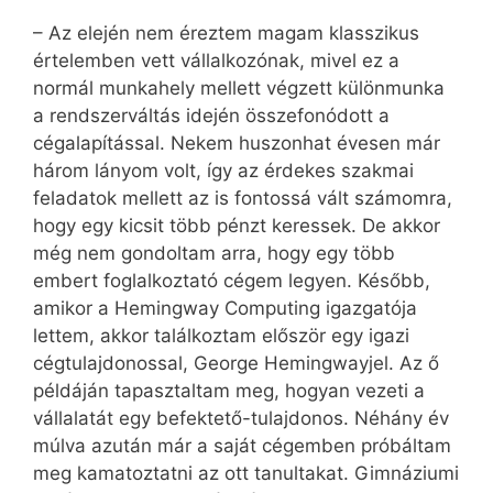
– Az elején nem éreztem magam klasszikus
értelemben vett vállalkozónak, mivel ez a
normál munkahely mellett végzett különmunka
a rendszerváltás idején összefonódott a
cégalapítással. Nekem huszonhat évesen már
három lányom volt, így az érdekes szakmai
feladatok mellett az is fontossá vált számomra,
hogy egy kicsit több pénzt keressek. De akkor
még nem gondoltam arra, hogy egy több
embert foglalkoztató cégem legyen. Később,
amikor a Hemingway Computing igazgatója
lettem, akkor találkoztam először egy igazi
cégtulajdonossal, George Hemingwayjel. Az ő
példáján tapasztaltam meg, hogyan vezeti a
vállalatát egy befektető-tulajdonos. Néhány év
múlva azután már a saját cégemben próbáltam
meg kamatoztatni az ott tanultakat. Gimnáziumi