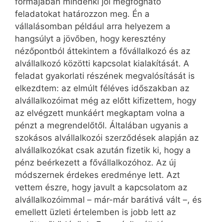
formájában mindenki jól megfogható
feladatokat határozzon meg. Én a
vállalásomban például arra helyezem a
hangsúlyt a jövőben, hogy keresztény
nézőpontból áttekintem a fővállalkozó és az
alvállalkozó közötti kapcsolat kialakítását. A
feladat gyakorlati részének megvalósítását is
elkezdtem: az elmúlt féléves időszakban az
alvállalkozóimat még az előtt kifizettem, hogy
az elvégzett munkáért megkaptam volna a
pénzt a megrendelőtől. Általában ugyanis a
szokásos alvállalkozói szerződések alapján az
alvállalkozókat csak azután fizetik ki, hogy a
pénz beérkezett a fővállalkozóhoz. Az új
módszernek érdekes eredménye lett. Azt
vettem észre, hogy javult a kapcsolatom az
alvállalkozóimmal – már-már barátivá vált –, és
emellett üzleti értelemben is jobb lett az