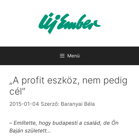
Kilépés
a
tartalomba
Menü
„A profit eszköz, nem pedig
cél”
2015-01-04
Szerző:
Baranyai Béla
–
Említette, hogy budapesti a család, de Ön
Baján született…