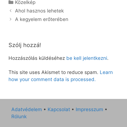
Kategória
Közelkép
Ahol hasznos lehetek
A kegyelem erőterében
Szólj hozzá!
Hozzászólás küldéséhez
be kell jelentkezni
.
This site uses Akismet to reduce spam.
Learn
how your comment data is processed.
Adatvédelem
•
Kapcsolat
•
Impresszum
•
Rólunk