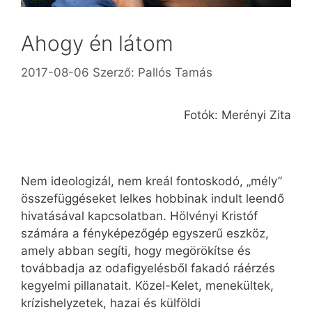
Ahogy én látom
2017-08-06
Szerző:
Pallós Tamás
Fotók: Merényi Zita
Nem ideologizál, nem kreál fontoskodó, „mély”
összefüggéseket lelkes hobbinak indult leendő
hivatásával kapcsolatban. Hölvényi Kristóf
számára a fényképezőgép egyszerű eszköz,
amely abban segíti, hogy megörökítse és
továbbadja az odafigyelésből fakadó ráérzés
kegyelmi pillanatait. Közel-Kelet, menekültek,
krízishelyzetek, hazai és külföldi