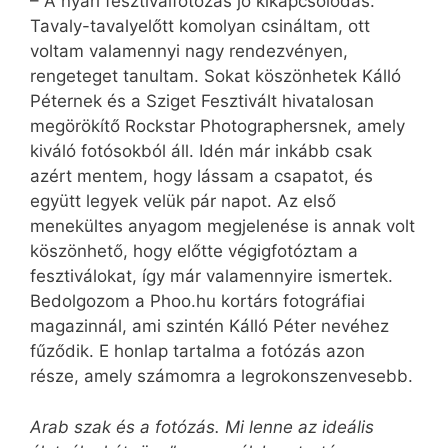
– A nyári fesztiválfotózás jó kikapcsolódás.
Tavaly-tavalyelőtt komolyan csináltam, ott
voltam valamennyi nagy rendezvényen,
rengeteget tanultam. Sokat köszönhetek Kálló
Péternek és a Sziget Fesztivált hivatalosan
megörökítő Rockstar Photographersnek, amely
kiváló fotósokból áll. Idén már inkább csak
azért mentem, hogy lássam a csapatot, és
együtt legyek velük pár napot. Az első
menekültes anyagom megjelenése is annak volt
köszönhető, hogy előtte végigfotóztam a
fesztiválokat, így már valamennyire ismertek.
Bedolgozom a Phoo.hu kortárs fotográfiai
magazinnál, ami szintén Kálló Péter nevéhez
fűződik. E honlap tartalma a fotózás azon
része, amely számomra a legrokonszenvesebb.
Arab szak és a fotózás. Mi lenne az ideális