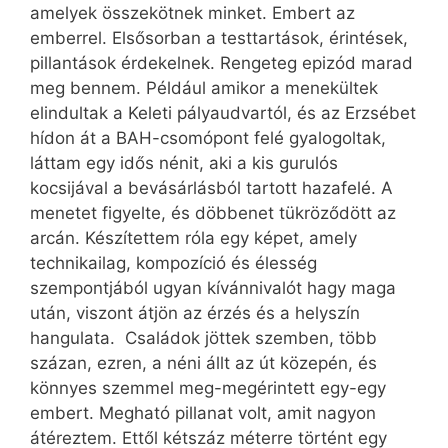
amelyek összekötnek minket. Embert az
emberrel. Elsősorban a testtartások, érintések,
pillantások érdekelnek. Rengeteg epizód marad
meg bennem. Például amikor a menekültek
elindultak a Keleti pályaudvartól, és az Erzsébet
hídon át a BAH-csomópont felé gyalogoltak,
láttam egy idős nénit, aki a kis gurulós
kocsijával a bevásárlásból tartott hazafelé. A
menetet figyelte, és döbbenet tükröződött az
arcán. Készítettem róla egy képet, amely
technikailag, kompozíció és élesség
szempontjából ugyan kívánnivalót hagy maga
után, viszont átjön az érzés és a helyszín
hangulata. Családok jöttek szemben, több
százan, ezren, a néni állt az út közepén, és
könnyes szemmel meg-megérintett egy-egy
embert. Megható pillanat volt, amit nagyon
átéreztem. Ettől kétszáz méterre történt egy