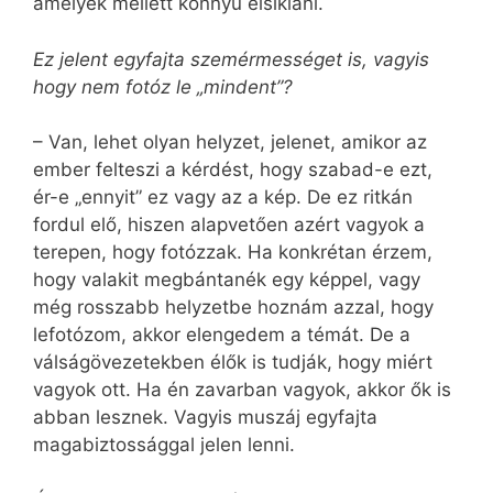
amelyek mellett könnyű elsiklani.
Ez jelent egyfajta szemérmességet is, vagyis
hogy nem fotóz le „mindent”?
– Van, lehet olyan helyzet, jelenet, amikor az
ember felteszi a kérdést, hogy szabad-e ezt,
ér-e „ennyit” ez vagy az a kép. De ez ritkán
fordul elő, hiszen alapvetően azért vagyok a
terepen, hogy fotózzak. Ha konkrétan érzem,
hogy valakit megbántanék egy képpel, vagy
még rosszabb helyzetbe hoznám azzal, hogy
lefotózom, akkor elengedem a témát. De a
válságövezetekben élők is tudják, hogy miért
vagyok ott. Ha én zavarban vagyok, akkor ők is
abban lesznek. Vagyis muszáj egyfajta
magabiztossággal jelen lenni.