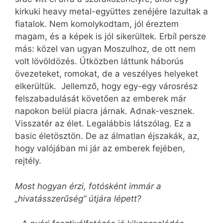
kirkuki heavy metal-együttes zenéjére lazultak a
fiatalok. Nem komolykodtam, jól éreztem
magam, és a képek is jól sikerültek. Erbíl persze
más: közel van ugyan Moszulhoz, de ott nem
volt lövöldözés. Útközben láttunk háborús
övezeteket, romokat, de a veszélyes helyeket
elkerültük. Jellemző, hogy egy-egy városrész
felszabadulását követően az emberek már
napokon belül piacra járnak. Adnak-vesznek.
Visszatér az élet. Legalábbis látszólag. Ez a
basic életösztön. De az álmatlan éjszakák, az,
hogy valójában mi jár az emberek fejében,
rejtély.
Most hogyan érzi, fotósként immár a
„hivatásszerűség” útjára lépett?