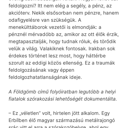
feldolgozni? Itt nem elég a segély, a pénz, az
akcióterv. Nekik elsősorban nem pénzre, hanem
odafigyelésre van szükségük. A
menekülttáborok vezetői is elmondják: a
pénznél mérvadóbb az, amikor az ott élők érzik,
megtapasztalják, hogy tudnak róluk, és törődik
velük a világ. Valakiknek fontosak. Irakban sok
érdekes történet lesz most, hogy háttérbe
szorult az eddigi közös ellenség. Ez a traumák
feldolgozásának vagy éppen
feldolgozhatatlanságának ideje.
A Földgömb című folyóiratban legutóbb a helyi
fiatalok szórakozási lehetőségét dokumentálta.
– Ez „véletlen” volt, hirtelen jött alkalom. Egy
Erbílben élő magyar származású metálrajongó
srác vitt el arra a szórakozóhelyre, ahol egy