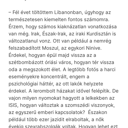
– Fél évet töltöttem Libanonban, úgyhogy az
természetesen kiemelten fontos számomra.
Érzem, hogy számos kiaknázatlan vonatkozása
van még. Irak, Észak-Irak, az iraki Kurdisztán is
változatlanul vonz. Ott van például a nemrég
felszabadított Moszul, az egykori Ninive.
Érdekel, hogyan épül majd vissza az a
szétbombázott óriási város, hogyan tér vissza
oda a megszokott élet. A legtöbb fotós a harci
eseményekre koncentrált, engem a
pszichológiai háttér, az ott lakók helyzete
érdekel. A lerombolt házakat idővel felépítik. De
vajon milyen nyomokat hagyott a lelkekben az
ISIS, hogyan változtak a szomszédi viszonyok,
az egyszerű emberi kapcsolatok? Északon
például több ezer jazidit elraboltak, a nők
évekig szexrabszolgák voltak. Hogyan lehet ezt