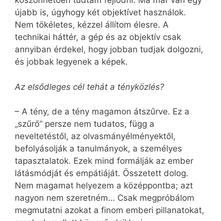
köszönhetően tudtam fejlődni. Ma már van egy
újabb is, úgyhogy két objektívet használok.
Nem tökéletes, kézzel állítom élesre. A
technikai háttér, a gép és az objektív csak
annyiban érdekel, hogy jobban tudjak dolgozni,
és jobbak legyenek a képek.
Az elsődleges cél tehát a tényközlés?
– A tény, de a tény magamon átszűrve. Ez a
„szűrő” persze nem tudatos, függ a
neveltetéstől, az olvasmányélményektől,
befolyásolják a tanulmányok, a személyes
tapasztalatok. Ezek mind formálják az ember
látásmódját és empátiáját. Összetett dolog.
Nem magamat helyezem a középpontba; azt
nagyon nem szeretném… Csak megpróbálom
megmutatni azokat a finom emberi pillanatokat,