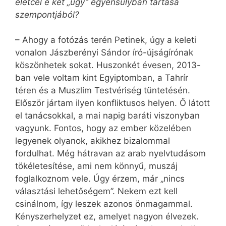
életcél e két „ügy” egyensúlyban tartása
szempontjából?
– Ahogy a fotózás terén Petinek, úgy a keleti
vonalon Jászberényi Sándor író-újságírónak
köszönhetek sokat. Huszonkét évesen, 2013-
ban vele voltam kint Egyiptomban, a Tahrír
téren és a Muszlim Testvériség tüntetésén.
Először jártam ilyen konfliktusos helyen. Ő látott
el tanácsokkal, a mai napig baráti viszonyban
vagyunk. Fontos, hogy az ember közelében
legyenek olyanok, akikhez bizalommal
fordulhat. Még hátravan az arab nyelvtudásom
tökéletesítése, ami nem könnyű, muszáj
foglalkoznom vele. Úgy érzem, már „nincs
választási lehetőségem”. Nekem ezt kell
csinálnom, így leszek azonos önmagammal.
Kényszerhelyzet ez, amelyet nagyon élvezek.