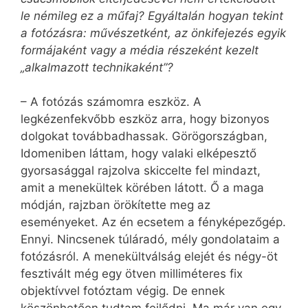
le némileg ez a műfaj? Egyáltalán hogyan tekint
a fotózásra: művészetként, az önkifejezés egyik
formájaként vagy a média részeként kezelt
„alkalmazott technikaként”?
– A fotózás számomra eszköz. A
legkézenfekvőbb eszköz arra, hogy bizonyos
dolgokat továbbadhassak. Görögországban,
Ido­me­niben láttam, hogy valaki elképesztő
gyorsasággal rajzolva skiccelte fel mindazt,
amit a menekültek körében látott. Ő a maga
módján, rajzban örökítette meg az
eseményeket. Az én ecsetem a fényképezőgép.
Ennyi. Nincsenek túláradó, mély gondolataim a
fotózásról. A menekültválság elejét és négy-öt
fesztivált még egy ötven milliméteres fix
objektívvel fotóztam végig. De ennek