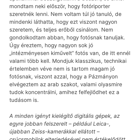
mondtam neki először, hogy fotóriporter
szeretnék lenni. Nem voltam túl jó tanuló, de
mindenki láthatta, hogy ezt viszont nagyon
szeretem, és teljes erőből csinálom. Nem
gondolkodtam abban, hogy fotósnak tanuljak.
Úgy éreztem, hogy nagyon sok jó
„intézményesen kiművelt” fotós van, de itt ennél
valami több kell. Mondjuk klasszikus, technikai
értelemben véve nem is tartom magam jó
fotósnak, viszont azzal, hogy a Pázmányon
elvégeztem az arab szakot, valami olyasmire
tudok koncentrálni, amihez felfejlődhet ez a
tudásom is.
A minden igényt kielégítő digitális gépek, az
egyre jobban felszerelt – például Leica-,
újabban Zeiss-kamerákkal ellátott –
csúcsmobilok elterjedésével nem értékelődött