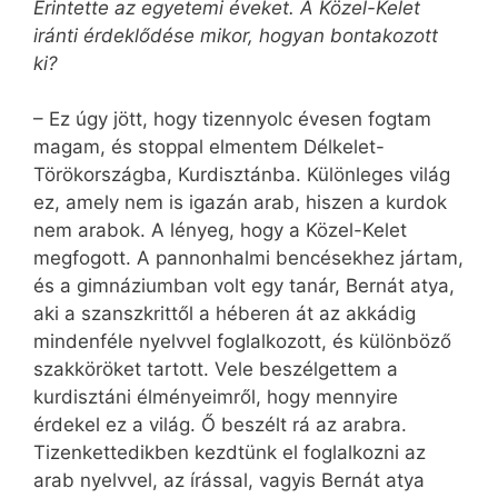
Érintette az egyetemi éveket. A Közel-Kelet
iránti érdeklődése mikor, hogyan bontakozott
ki?
– Ez úgy jött, hogy tizennyolc évesen fogtam
magam, és stoppal elmentem Délkelet-
Törökországba, Kurdisztánba. Különleges világ
ez, amely nem is igazán arab, hiszen a kurdok
nem arabok. A lényeg, hogy a Közel-Kelet
megfogott. A pannonhalmi bencésekhez jártam,
és a gimnáziumban volt egy tanár, Bernát atya,
aki a szanszkrittől a héberen át az akkádig
mindenféle nyelvvel foglalkozott, és különböző
szakköröket tartott. Vele beszélgettem a
kurdisztáni élményeimről, hogy mennyire
érdekel ez a világ. Ő beszélt rá az arabra.
Tizenkettedikben kezdtünk el foglalkozni az
arab nyelvvel, az írással, vagyis Bernát atya