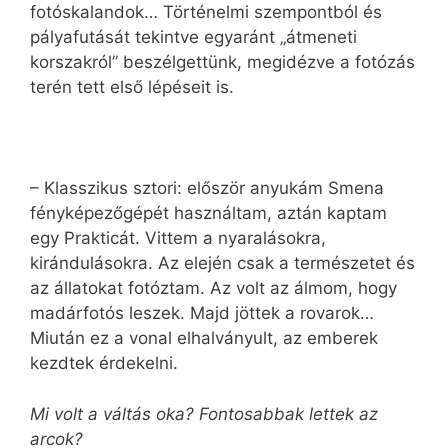
fotóskalandok… Történelmi szempontból és
pályafutását tekintve egyaránt „átmeneti
korszakról” beszélgettünk, megidézve a fotózás
terén tett első lépéseit is.
– Klasszikus sztori: először anyukám Smena
fényképezőgépét használtam, aztán kaptam
egy Prakticát. Vittem a nyaralásokra,
kirándulásokra. Az elején csak a természetet és
az állatokat fotóztam. Az volt az álmom, hogy
madárfotós leszek. Majd jöttek a rovarok…
Miután ez a vonal elhalványult, az emberek
kezdtek érdekelni.
Mi volt a váltás oka? Fontosabbak lettek az
arcok?