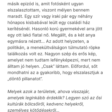
másik epizód is, amit fotósként ugyan
elszalasztottam, viszont mélyen bennem
maradt. Egy szír vagy iraki pár egy néhány
hónapos kisbabával leült egy családi ház
kerítésénél. Hasonló korú gyermekével arra jött
egy ott lakó fiatal nő. Megállt, és a két anya
egymásra nézett… Az adott helyzeten, a
politikán, a menekültválságon túlmutató röpke
találkozás volt ez. Nagyon szép és erős kép,
amelyet nem tudtam lefényképezni, mert nem
álltam jó helyen. „Csak” láttam. Előfordul, sőt
mondhatni az a gyakoribb, hogy elszalasztjuk a
„döntő pillanatot”.
Melyek azok a területek, ahova visszajár,
amelyek leginkább érdeklik? Legyen szó az ősi
kultúrák bölcsőiről, kedvenc helyekről,
személyes kötődésekről…