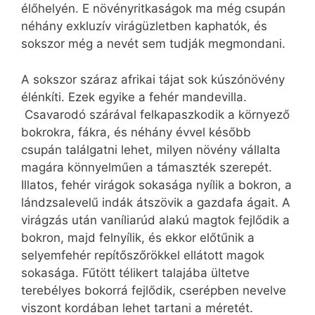
élőhelyén. E növényritkaságok ma még csupán
néhány exkluzív virágüzletben kaphatók, és
sokszor még a nevét sem tudják megmondani.
A sokszor száraz afrikai tájat sok kúszónövény
élénkíti. Ezek egyike a fehér mandevilla.
Csavarodó szárával felkapaszkodik a környező
bokrokra, fákra, és néhány évvel később
csupán találgatni lehet, milyen növény vállalta
magára könnyelműen a támaszték szerepét.
Illatos, fehér virágok sokasága nyílik a bokron, a
lándzsalevelű indák átszövik a gazdafa ágait. A
virágzás után vaníliarúd alakú magtok fejlődik a
bokron, majd felnyílik, és ekkor előtűnik a
selyemfehér repítőszőrökkel ellátott magok
sokasága. Fűtött télikert talajába ültetve
terebélyes bokorrá fejlődik, cserépben nevelve
viszont kordában lehet tartani a méretét.