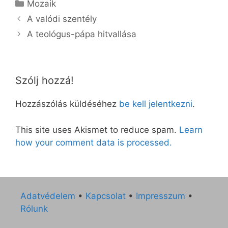
Kategória
Mozaik
A valódi szentély
A teológus-pápa hitvallása
Szólj hozzá!
Hozzászólás küldéséhez
be kell jelentkezni
.
This site uses Akismet to reduce spam.
Learn
how your comment data is processed.
Adatvédelem
•
Kapcsolat
•
Impresszum
•
Rólunk