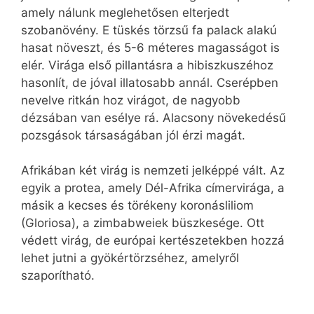
amely nálunk meglehetősen elterjedt
szobanövény. E tüskés törzsű fa palack alakú
hasat növeszt, és 5-6 méteres magasságot is
elér. Virága első pillantásra a hibiszkuszéhoz
hasonlít, de jóval illatosabb annál. Cserépben
nevelve ritkán hoz virágot, de nagyobb
dézsában van esélye rá. Alacsony növekedésű
pozsgások társaságában jól érzi magát.
Afrikában két virág is nemzeti jelképpé vált. Az
egyik a protea, amely Dél-Afrika címervirága, a
másik a kecses és törékeny koronásliliom
(Gloriosa), a zimbabweiek büszkesége. Ott
védett virág, de európai kertészetekben hozzá
lehet jutni a gyökértörzséhez, amelyről
szaporítható.