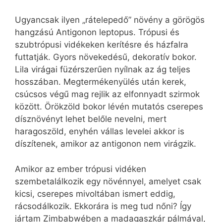
Ugyancsak ilyen „rátelepedő” növény a görögös
hangzású Antigonon leptopus. Trópusi és
szubtrópusi vidékeken kerítésre és házfalra
futtatják. Gyors növekedésű, dekoratív bokor.
Lila virágai füzérszerűen nyílnak az ág teljes
hosszában. Megtermékenyülés után kerek,
csúcsos végű mag rejlik az elfonnyadt szirmok
között. Örökzöld bokor lévén mutatós cserepes
dísznövényt lehet belőle nevelni, mert
haragoszöld, enyhén vállas levelei akkor is
díszítenek, amikor az antigonon nem virágzik.
Amikor az ember trópusi vidéken
szembetalálkozik egy növénnyel, amelyet csak
kicsi, cserepes mivoltában ismert eddig,
rácsodálkozik. Ekkorára is meg tud nőni? Így
jártam Zimbabwében a madagaszkár pálmával,