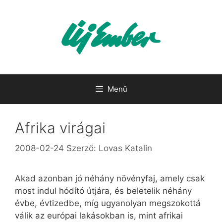
Kilépés
a
tartalomba
Menü
Afrika virágai
2008-02-24
Szerző:
Lovas Katalin
Akad azonban jó néhány növényfaj, amely csak
most indul hódító útjára, és beletelik néhány
évbe, évtizedbe, míg ugyanolyan megszokottá
válik az európai lakásokban is, mint afrikai