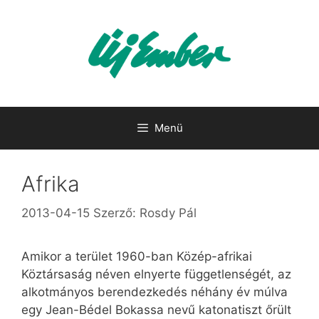
Kilépés
a
tartalomba
Menü
Afrika
2013-04-15
Szerző:
Rosdy Pál
Amikor a terület 1960-ban Közép-afrikai
Köztársaság néven elnyerte függetlenségét, az
alkotmányos berendezkedés néhány év múlva
egy Jean-Bédel Bokassa nevű katonatiszt őrült