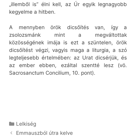
„illemből is” élni kell, az Úr egyik legnagyobb
kegyelme a hitben.
A mennyben örök dicsőítés van, így a
zsolozsmánk mint a megváltottak
közösségének imája is ezt a szüntelen, örök
dicsőítést végzi, vagyis maga a liturgia, a szó
legteljesebb értelmében: az Urat dicsérjük, és
az ember ebben, ezáltal szentté lesz (vö.
Sacrosanctum Concilium, 10. pont).
Kategória
Lelkiség
Emmauszból útra kelve