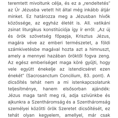
teremtett mivoltunk célja, és ez a „rendeltetés”
az Úr Jézusba vetett hit által még inkább átjár
minket. Ez határozza meg a Jézusban hívők
közössége, az egyház életét is. AII. vatikáni
zsinat liturgikus konstitúciója így ír erről: „Az új
és örök szövetség főpapja, Krisztus Jézus,
magára véve az emberi természetet, a földi
számkivetésbe magával hozta azt a himnuszt,
amely a mennyei hazában öröktől fogva zeng.
Az egész emberiséget maga köré gyűjti, hogy
vele együtt énekelje az istendicséret ezen
énekét” (Sacrosanctum Concilium, 83. pont). A
dicsőítés tehát nem a mi istenkapcsolatunk
teljesítménye, hanem elsősorban ajándék:
Jézus maga tanít meg rá, adja szívünkbe és
ajkunkra a Szentháromság és a Szentháromság
személyei közötti örök Szeretet dicsőítését, ez
tehát olyan kegyelem, amellyel, már csak