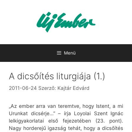
Kilépés
a
tartalomba
Menü
A dicsőítés liturgiája (1.)
2011-06-24
Szerző:
Kajtár Edvárd
„Az ember arra van teremtve, hogy Istent, a mi
Urunkat dicsérje…” – írja Loyolai Szent Ignác
lelkigyakorlatai első fejezetében (23. pont).
Nagy horderejű igazság tehát, hogy a dicsőítés