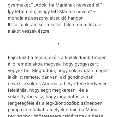
gyermeket.” „Adok, ha Máriának nevezed el.” –
Így lettem én, és így lett Mária a nevem” –
mondja az asszony elcsukló hangon.
Itt tartunk, amikor a közeli falon roma Jézus-
alakot veszek észre.
*
Fájni kezd a fejem, ezért a közeli domb tetején
álló remetelakba megyek, hogy gyógyszert
vegyek be. Megtudom, hogy sok év után megint
lakik itt remete, bár van, aki gondnoknak
nevezi. Zsoldos Andrea, a helyettese kedvesen
felajánlja, hogy segít megkeresni, és a
sekrestyébe visz, hogy megmutassa a
rengetegféle és a legkülönbözőbb színekben
pompázó ruhákat, amelyeket mind a Mária-
kegyszobor öltöztetésére csináltattak a hálás