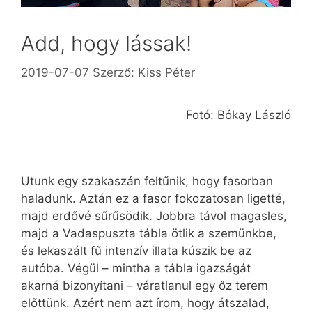
Add, hogy lássak!
2019-07-07
Szerző:
Kiss Péter
Fotó: Bókay László
Utunk egy szakaszán feltűnik, hogy fasorban
haladunk. Aztán ez a fasor fokozatosan ligetté,
majd erdővé sűrűsödik. Jobbra távol magasles,
majd a Vadaspuszta tábla ötlik a szemünkbe,
és lekaszált fű intenzív illata kúszik be az
autóba. Végül – mintha a tábla igazságát
akarná bizonyítani – váratlanul egy őz terem
előttünk. Azért nem azt írom, hogy átszalad,