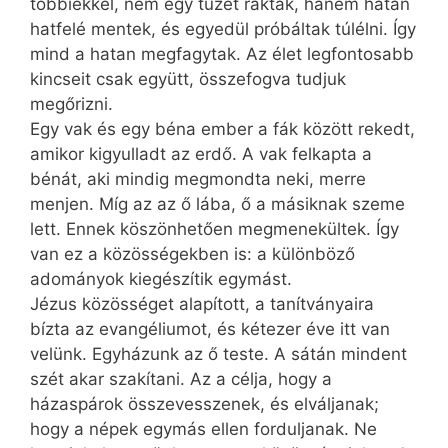
többiekkel, nem egy tüzet raktak, hanem hatan
hatfelé mentek, és egyedül próbáltak túlélni. Így
mind a hatan megfagytak. Az élet legfontosabb
kincseit csak együtt, összefogva tudjuk
megőrizni.
Egy vak és egy béna ember a fák között rekedt,
amikor kigyulladt az erdő. A vak felkapta a
bénát, aki mindig megmondta neki, merre
menjen. Míg az az ő lába, ő a másiknak szeme
lett. Ennek köszönhetően megmenekültek. Így
van ez a közösségekben is: a különböző
adományok kiegészítik egymást.
Jézus közösséget alapított, a tanítványaira
bízta az evangéliumot, és kétezer éve itt van
velünk. Egyházunk az ő teste. A sátán mindent
szét akar szakítani. Az a célja, hogy a
házaspárok összevesszenek, és elváljanak;
hogy a népek egymás ellen forduljanak. Ne