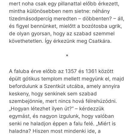
mert noha csak egy pillanattal előbb érkezett,
mintha különösebben nem sietne: néhány
tizedmásodpercig meredten – döbbenten? – áll,
és figyel bennünket, mielőtt a bozótosba ugrik,
de olyan gyorsan, hogy az szabad szemmel
követhetetlen. Így érkezünk meg Csatkára.
*
A faluba érve előbb az 1357 és 1361 között
épült gótikus templom mellett megyünk el, majd
befordulunk a Szentkút utcába, amely annyira
keskeny, hogy senkinek sem szabad
szembejönnie, mert nincs hová félrehúzódni.
„Hogyan létezhet ilyen út?” – kérdezzük
egymást, és nagyon izgulunk, hogy valóban
senki ne haladjon éppen a falu felé. „Miért is
haladna? Hiszen most mindenki ide, a