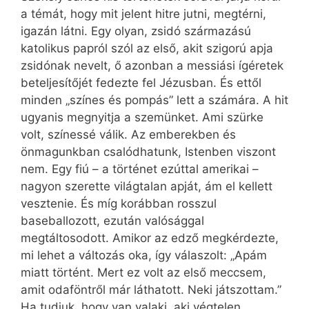
a témát, hogy mit jelent hitre jutni, megtérni,
igazán látni. Egy olyan, zsidó származású
katolikus papról szól az első, akit szigorú apja
zsidónak nevelt, ő azonban a messiási ígéretek
beteljesítőjét fedezte fel Jézusban. És ettől
minden „színes és pompás” lett a számára. A hit
ugyanis megnyitja a szemünket. Ami szürke
volt, színessé válik. Az emberekben és
önmagunkban csalódhatunk, Istenben viszont
nem. Egy fiú – a történet ezúttal amerikai –
nagyon szerette világtalan apját, ám el kellett
vesztenie. És míg korábban rosszul
baseballozott, ezután valósággal
megtáltosodott. Amikor az edző megkérdezte,
mi lehet a változás oka, így válaszolt: „Apám
miatt történt. Mert ez volt az első meccsem,
amit odaföntről már láthatott. Neki játszottam.”
Ha tudjuk, hogy van valaki, aki végtelen