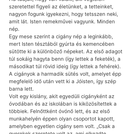
szeretettel figyeli az életünket, a tetteinket,
nagyon fogunk igyekezni, hogy tetsszen neki,
amit lát. Isten remekművei vagyunk. Minden
nép.
Egy mese szerint a cigány nép a leginkább,
mert Isten tésztából gyúrta és kemencében
sütötte ki a különböző népeket. Az első adagot
túl sokáig hagyta benn (így lettek a feketék), a
másodikat túl rövid ideig (így lettek a fehérek).
A cigányok a harmadik sütés volt, amelyet épp
megfelelő idő után vett ki a Jóisten, így szép
barna lett.
Volt egy kislány, akit egyedüli cigányként az
óvodában és az iskolában is kiközösítettek a
többiek. Felnőttként óvónő lett, és az első
munkahelyén éppen olyan csoportot kapott,
amelyben egyetlen cigány sem volt. „Csak a
gyerekek szeretete volt az, ami elkezdte