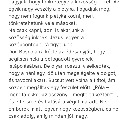
hagyjuk, hogy tönkretegye a közösségeinket. Az
egyik nagy veszély a pletyka. Fogadjuk meg,
hogy nem fogunk pletykálkodni, mert
tönkretehetünk vele másokat.
Ne csak kapni, adni is akarjunk a
közösségünknek. Jézus legyen a
középpontban, rá figyeljünk.
Don Bosco arra kérte az édesanyját, hogy
segítsen neki a befogadott gyerekek
istápolásában. De olyan rosszul viselkedtek,
hogy a néni egy idő után megelégelte a dolgot,
és távozni akart. Búcsút vett volna a fiától, ám
közben megálltak egy feszület előtt. „Róla –
mondta ekkor az asszony – megfeledkeztem” –,
és e felismerés hatására végül maradt. Ne
emberek miatt legyünk egy közösségben, és ne
csak addig, amíg minden jól megy.