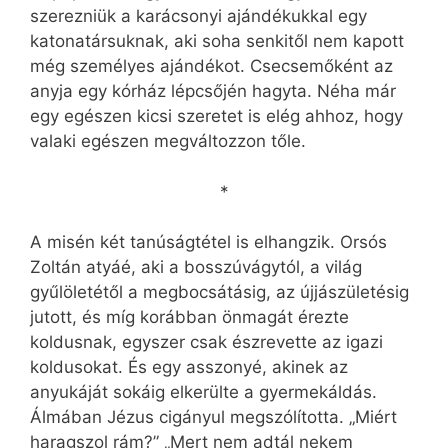
szerezniük a karácsonyi ajándékukkal egy
katonatársuknak, aki soha senkitől nem kapott
még személyes ajándékot. Csecsemőként az
anyja egy kórház lépcsőjén hagyta. Néha már
egy egészen kicsi szeretet is elég ahhoz, hogy
valaki egészen megváltozzon tőle.
*
A misén két tanúságtétel is elhangzik. Orsós
Zoltán atyáé, aki a bosszúvágytól, a világ
gyűlöletétől a megbocsátásig, az újjászületésig
jutott, és míg korábban önmagát érezte
koldusnak, egyszer csak észrevette az igazi
koldusokat. És egy asszonyé, akinek az
anyukáját sokáig elkerülte a gyermekáldás.
Álmában Jézus cigányul megszólította. „Miért
haragszol rám?” „Mert nem adtál nekem