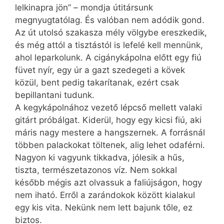
lelkinapra jön” – mondja útitársunk
megnyugtatólag. És valóban nem adódik gond.
Az út utolsó szakasza mély völgybe ereszkedik,
és még attól a tisztástól is lefelé kell mennünk,
ahol leparkolunk. A cigánykápolna előtt egy fiú
füvet nyír, egy úr a gazt szedegeti a kövek
közül, bent pedig takarítanak, ezért csak
bepillantani tudunk.
A kegykápolnához vezető lépcső mellett valaki
gitárt próbálgat. Kiderül, hogy egy kicsi fiú, aki
máris nagy mestere a hangszernek. A forrásnál
többen palackokat töltenek, alig lehet odaférni.
Nagyon ki vagyunk tikkadva, jólesik a hűs,
tiszta, természetazonos víz. Nem sokkal
később mégis azt olvassuk a faliújságon, hogy
nem iható. Erről a zarándokok között kialakul
egy kis vita. Nekünk nem lett bajunk tőle, ez
biztos.