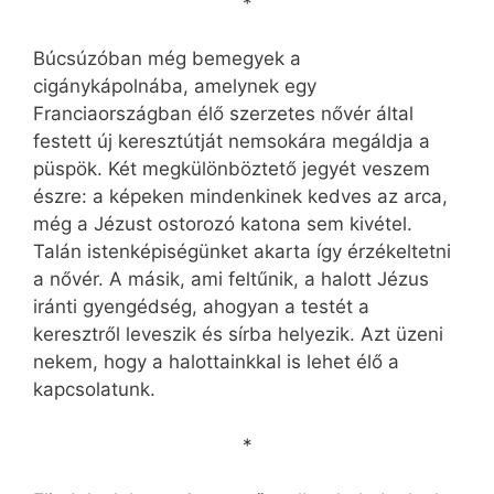
*
Búcsúzóban még bemegyek a
cigánykápolnába, amelynek egy
Franciaországban élő szerzetes nővér által
festett új keresztútját nemsokára megáldja a
püspök. Két megkülönböztető jegyét veszem
észre: a képeken mindenkinek kedves az arca,
még a Jézust ostorozó katona sem kivétel.
Talán istenképiségünket akarta így érzékeltetni
a nővér. A másik, ami feltűnik, a halott Jézus
iránti gyengédség, ahogyan a testét a
keresztről leveszik és sírba helyezik. Azt üzeni
nekem, hogy a halottainkkal is lehet élő a
kapcsolatunk.
*