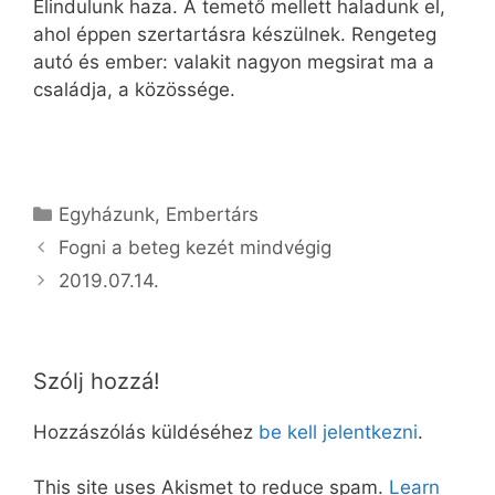
Elindulunk haza. A temető mellett haladunk el,
ahol éppen szertartásra készülnek. Rengeteg
autó és ember: valakit nagyon megsirat ma a
családja, a közössége.
Kategória
Egyházunk
,
Embertárs
Fogni a beteg kezét mindvégig
2019.07.14.
Szólj hozzá!
Hozzászólás küldéséhez
be kell jelentkezni
.
This site uses Akismet to reduce spam.
Learn