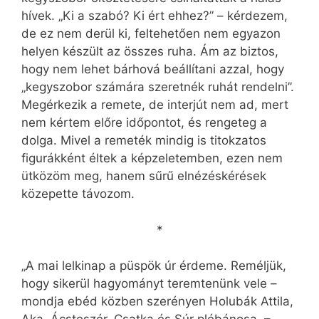
hívek. „Ki a szabó? Ki ért ehhez?” – kérdezem,
de ez nem derül ki, feltehetően nem egyazon
helyen készült az összes ruha. Ám az biztos,
hogy nem lehet bárhová beállítani azzal, hogy
„kegyszobor számára szeretnék ruhát rendelni”.
Megérkezik a remete, de interjút nem ad, mert
nem kértem előre időpontot, és rengeteg a
dolga. Mivel a remeték mindig is titokzatos
figurákként éltek a képzeletemben, ezen nem
ütközöm meg, hanem sűrű elnézéskérések
közepette távozom.
*
„A mai lelkinap a püspök úr érdeme. Reméljük,
hogy sikerül hagyományt teremtenünk vele –
mondja ebéd közben szerényen Holubák Attila,