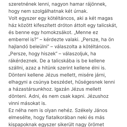
szeretnének lenni, nagyon hamar rájönnek,
hogy nem szolgálhatnak két úrnak.
Volt egyszer egy kötéltáncos, aki a két magas
ház között kifeszített dróton áttolt egy talicskát,
és benne egy homokzsákot. „Menne ez
emberrel is?” – kérdezte valaki. „Persze, ha ön
hajlandó beleülni” – válaszolta a kötéltáncos.
„Persze, hogy hiszek” – válaszoljuk, ha
rákérdeznek. De a talicskába is be kellene
szállni, azaz a hitünk szerint kellene élni is.
Dönteni kellene Jézus mellett, misére járni,
elhagyni a csúnya beszédet, hűségesnek lenni
a házastársunkhoz. Igazán Jézus mellett
dönteni. Adni, és nem csak kapni. Jézushoz
vinni másokat is.
Ez néha nem is olyan nehéz. Székely János
elmesélte, hogy fiatalkorában neki és más
kispapoknak egyszer sikerült nagy örömet