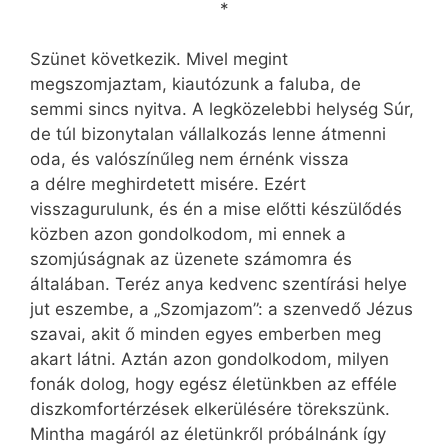
*
Szünet következik. Mivel megint
megszomjaztam, kiautózunk a faluba, de
semmi sincs nyitva. A legközelebbi helység Súr,
de túl bizonytalan vállalkozás lenne átmenni
oda, és valószínűleg nem érnénk vissza
a délre meghirdetett misére. Ezért
visszagurulunk, és én a mise előtti készülődés
közben azon gondolkodom, mi ennek a
szomjúságnak az üzenete számomra és
általában. Teréz anya kedvenc szentírási helye
jut eszembe, a „Szomjazom”: a szenvedő Jézus
szavai, akit ő minden egyes emberben meg
akart látni. Aztán azon gondolkodom, milyen
fonák dolog, hogy egész életünkben az efféle
diszkomfortérzések elkerülésére törekszünk.
Mintha magáról az életünkről próbálnánk így