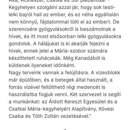
Aka, Ácsteszér, Csatka és Súr plébánosa. –
Kegyhelyen szolgálni azzal jár, hogy sok testi-
lelki bajról hall az ember, és ez néha egyáltalán
nem könnyű, fájdalommal tölti el az embert. De
szerencsére gyógyulásokról is beszámolnak a
hívek, és itt most elsősorban lelki gyógyulásokra
gondolok. A hálájukat is ki akarják fejezni a
hívek, ennek jelei a Mária-szobor számára
készíttetett ruhácskák. Még Kanadából is
küldenek ilyeneket időnként.
Nagy terveink vannak a felújításra. A vizesblokk
már épülőben, és a betegek által használt, a
forrás vizével feltölthető régi medencét is
használatba fogjuk venni. Két szervezet is segíti
a munkánkat: az Áldott Kereszt Egyesület és a
Csatkai Mária-kegyhelyért Alapítvány, Kövesi
Csaba és Tóth Zoltán vezetésével.”