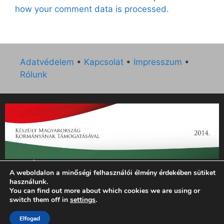
how your comment data is processed.
Adatvédelem
•
Kapcsolat
•
Impresszum
•
Rólunk
„Az Új Ember katolikus hetilap 2014. évi működésének
A weboldalon a minőségi felhasználói élmény érdekében sütiket
támogatását az EGYH-KCP-14-P-0121 sz. támogatási
használunk.
szerződés keretében 3 000 000 Ft összegben támogatta az
You can find out more about which cookies we are using or
Emberi Erőforrások Minisztériuma.”
switch them off in
settings
.
Elfogad
© 2026 Magyar Kurír - Új Ember
• Készült
GeneratePress