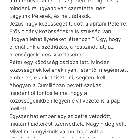
a bűnbocsánat lehetőségében. Pedig Jézus
mindenkire ugyanolyan szeretettel néz.
Legyünk Péterek, és ne Júdások.
Jézus nagy közösséget tudott alapítani Péterre.
Erős cigány közösségekre is szükség van.
Hogyan lehet ilyeneket létrehozni? Úgy, hogy
ellen­állunk a széthúzás, a rosszindulat, az
ellenségeskedés kísértésének.
Péter egy közösség oszlopa lett. Minden
közösségnek kellenek ilyen, Istentől megérintett
emberek, és őket tisztelni, segíteni kell.
Ahogyan a Cursillóban bevett szokás,
mindenhol fontos lenne, hogy a
közösségeinkben legyen civil vezető is a pap
mellett.
Egyszer hat ember egy szigetre vetődött,
miután hajótörést szenvedtek. Nagy hideg volt.
Mivel mindegyiknek valami baja volt a