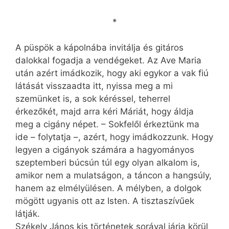
*
A püspök a kápolnába invitálja és gitáros
dalokkal fogadja a vendégeket. Az Ave Maria
után azért imádkozik, hogy aki egykor a vak fiú
látását visszaadta itt, nyissa meg a mi
szemünket is, a sok kéréssel, teherrel
érkezőkét, majd arra kéri Máriát, hogy áldja
meg a cigány népet. – Sokfelől érkeztünk ma
ide – folytatja –, azért, hogy imádkozzunk. Hogy
legyen a cigányok számára a hagyományos
szeptemberi búcsún túl egy olyan alkalom is,
amikor nem a mulatságon, a táncon a hangsúly,
hanem az elmélyülésen. A mélyben, a dolgok
mögött ugyanis ott az Isten. A tisztaszívűek
látják.
Székely János kis történetek sorával járja körül