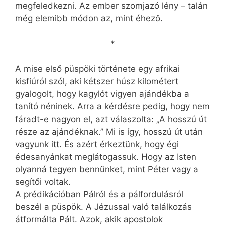
megfeledkezni. Az ember szomjazó lény – talán
még elemibb módon az, mint éhező.
*
A mise első püspöki története egy afrikai
kisfiúról szól, aki kétszer húsz kilométert
gyalogolt, hogy kagylót vigyen ajándékba a
tanító néninek. Arra a kérdésre pedig, hogy nem
fáradt-e nagyon el, azt válaszolta: „A hosszú út
része az ajándéknak.” Mi is így, hosszú út után
vagyunk itt. És azért érkeztünk, hogy égi
édesanyánkat meglátogassuk. Hogy az Isten
olyanná tegyen bennünket, mint Péter vagy a
segítői voltak.
A prédikációban Pálról és a pálfordulásról
beszél a püspök. A Jézussal való találkozás
átformálta Pált. Azok, akik apostolok