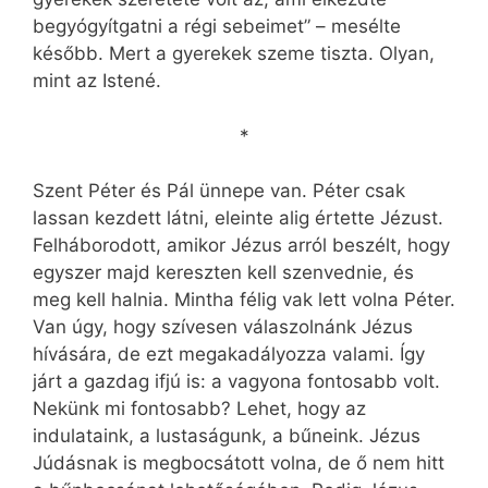
begyógyítgatni a régi sebeimet” – mesélte
később. Mert a gyerekek szeme tiszta. Olyan,
mint az Istené.
*
Szent Péter és Pál ünnepe van. Péter csak
lassan kezdett látni, eleinte alig értette Jézust.
Felháborodott, amikor Jézus arról beszélt, hogy
egyszer majd kereszten kell szenvednie, és
meg kell halnia. Mintha félig vak lett volna Péter.
Van úgy, hogy szívesen válaszolnánk Jézus
hívására, de ezt megakadályozza valami. Így
járt a gazdag ifjú is: a vagyona fontosabb volt.
Nekünk mi fontosabb? Lehet, hogy az
indulataink, a lustaságunk, a bűneink. Jézus
Júdásnak is megbocsátott volna, de ő nem hitt