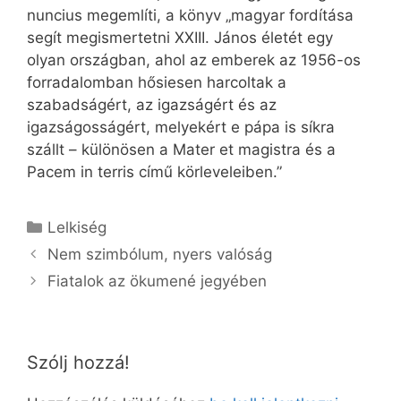
nuncius megemlíti, a könyv „magyar fordítása
segít megismertetni XXIII. János életét egy
olyan országban, ahol az emberek az 1956-os
forradalomban hősiesen harcoltak a
szabadságért, az igazságért és az
igazságosságért, melyekért e pápa is síkra
szállt – különösen a Mater et magistra és a
Pacem in terris című körleveleiben.”
Kategória
Lelkiség
Nem szimbólum, nyers valóság
Fiatalok az ökumené jegyében
Szólj hozzá!