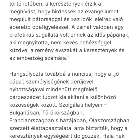
történetében; a keresztények érzik a
meghívást, hogy hirdessék az evangéliumot
megújult bátorsággal és »az idők jeleire« való
éberebb odafigyeléssel. A zsinat valóban egy
profetikus sugallata volt ennek az idős pápának,
aki megnyitotta, nem kevés nehézséggel
küzdve, a remény évszakát a keresztények és
az emberiség számára.”
Hangsúlyozta továbbá a nuncius, hogy a „jó
pápa”, személyiségének derűjével,
nyitottságával mindenütt megfelelő
párbeszédet tudott kialakítani a különböző
közösségek között. Szolgálati helyein –
Bulgáriában, Törökországban,
Franciaországban s hazájában, Olaszországban
szerzett élettapasztalatai arra biztatták, hogy a
keresztények egységéért dolgozzék. Hála neki