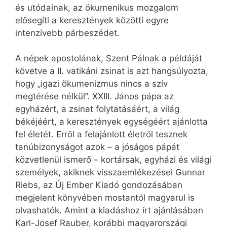
és utódainak, az ökumenikus mozgalom
elősegíti a keresztények közötti egyre
intenzívebb párbeszédet.
A népek apostolának, Szent Pálnak a példáját
követve a II. vatikáni zsinat is azt hangsúlyozta,
hogy „igazi ökumenizmus nincs a szív
megtérése nélkül”. XXIII. János pápa az
egyházért, a zsinat folytatásáért, a világ
békéjéért, a keresztények egységéért ajánlotta
fel életét. Erről a felajánlott életről tesznek
tanúbizonyságot azok – a jóságos pápát
közvetlenül ismerő – kortársak, egyházi és világi
személyek, akiknek visszaemlékezései Gunnar
Riebs, az Új Ember Kiadó gondozásában
megjelent könyvében mostantól magyarul is
olvashatók. Amint a kiadáshoz írt ajánlásában
Karl-Josef Rauber, korábbi magyarországi