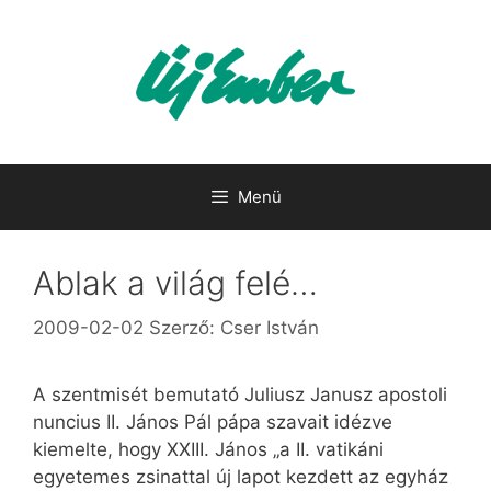
Kilépés
a
tartalomba
Menü
Ablak a világ felé…
2009-02-02
Szerző:
Cser István
A szentmisét bemutató Juliusz Janusz apostoli
nuncius II. János Pál pápa szavait idézve
kiemelte, hogy XXIII. János „a II. vatikáni
egyetemes zsinattal új lapot kezdett az egyház