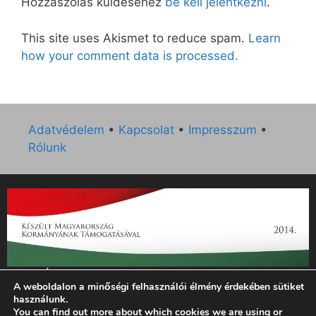
Hozzászólás küldéséhez
be kell jelentkezni
.
This site uses Akismet to reduce spam.
Learn
how your comment data is processed.
Adatvédelem
•
Kapcsolat
•
Impresszum
•
Rólunk
„Az Új Ember katolikus hetilap 2014. évi működésének
A weboldalon a minőségi felhasználói élmény érdekében sütiket
támogatását az EGYH-KCP-14-P-0121 sz. támogatási
használunk.
szerződés keretében 3 000 000 Ft összegben támogatta az
You can find out more about which cookies we are using or