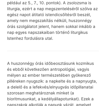
például az 5., 7., 10. pontok). A zsolozsma is
liturgia, ezért a nap megszenteléséről szólva az
egész napot átitató istendicsőítésről beszél,
amely nem megszakítás nélküli, huszonnégy
órás szolgálatot jelent, hanem sokkal inkább a
nap egyes napszakaiban történő liturgikus
Istenhez fordulásra utal.
A huszonnégy órás időbeosztásunk kozmikus
és ebből következően antropológiai, vagyis
mélyen az ember természetében gyökerező
pilléreken nyugszik: a napkelte és a napnyugta,
a delelő és a lefekvés/elnyugvás időpillanatai
szorosan meghatároznak minket (a
bioritmusunkat, a kedélyállapotunkat). Ezek a
napszakok alkotják a napunk vázát, amelyet