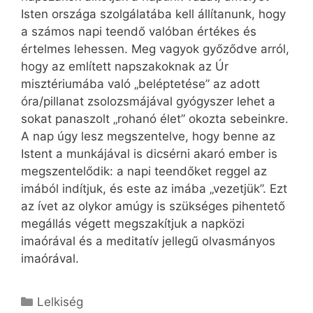
Isten országa szolgálatába kell állítanunk, hogy
a számos napi teendő valóban értékes és
értelmes lehessen. Meg vagyok győződve arról,
hogy az említett napszakoknak az Úr
misztériumába való „beléptetése” az adott
óra/pillanat zsolozsmájával gyógyszer lehet a
sokat panaszolt „rohanó élet” okozta sebeinkre.
A nap úgy lesz megszentelve, hogy benne az
Istent a munkájával is dicsérni akaró ember is
megszentelődik: a napi teendőket reggel az
imából indítjuk, és este az imába „vezetjük”. Ezt
az ívet az olykor amúgy is szükséges pihentető
megállás végett megszakítjuk a napközi
imaórával és a meditatív jellegű olvasmányos
imaórával.
Kategória
Lelkiség