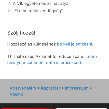
A VII. egyetemes zsinat atyái
„El nem múló vendégség”
Szólj hozzá!
Hozzászólás küldéséhez
be kell jelentkezni
.
This site uses Akismet to reduce spam.
Learn
how your comment data is processed.
Adatvédelem
•
Kapcsolat
•
Impresszum
•
Rólunk