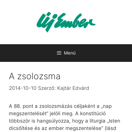
Kilépés
a
tartalomba
Menü
A zsolozsma
2014-10-10
Szerző:
Kajtár Edvárd
A 88. pont a zsolozsmázás céljaként a „nap
megszentelését” jelöli meg. A konstitúció
többször is hangsúlyozza, hogy a liturgia „Isten
dicsőítése és az ember megszentelése” (lásd