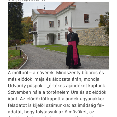
A múltból – a nővérek, Mindszenty bíboros és
más elődök imája és áldozata árán, mondja
Udvardy püspök – „értékes ajándékot kaptunk.
Szívemben hála a történelem Ura és az elődök
iránt. Az elődöktől kapott ajándék ugyanakkor
feladatot is kijelöl számunkra: az imádság fel­
adatát, hogy folytassuk az ő művüket, az