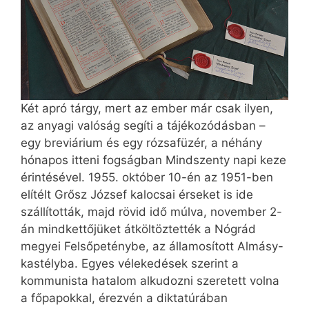
Két apró tárgy, mert az ember már csak ilyen,
az anyagi valóság segíti a tájékozódásban –
egy breviárium és egy rózsafüzér, a néhány
hónapos itteni fogságban Mindszenty napi keze
érintésével. 1955. október 10-én az 1951-ben
elítélt Grősz József kalocsai érseket is ide
szállították, majd rövid idő múlva, november 2-
án mindkettőjüket átköltöztették a Nógrád
megyei Felsőpeténybe, az államosított Almásy-
kastélyba. Egyes vélekedések szerint a
kommunista hatalom alkudozni szeretett volna
a főpapokkal, érezvén a diktatúrában