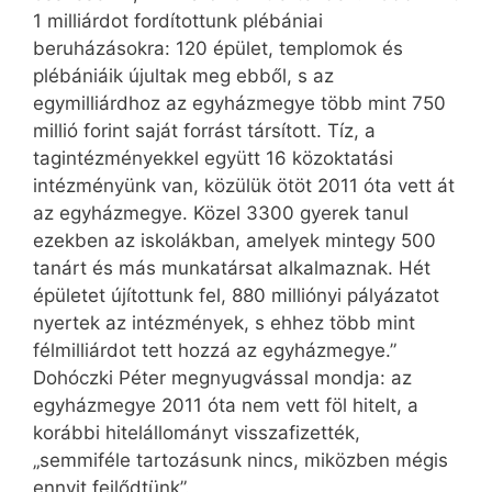
1 milliárdot fordítottunk plébániai
beruházásokra: 120 épület, templomok és
plébániáik újultak meg ebből, s az
egymilliárdhoz az egyházmegye több mint 750
millió forint saját forrást társított. Tíz, a
tagintézményekkel együtt 16 közoktatási
intézményünk van, közülük ötöt 2011 óta vett át
az egyházmegye. Közel 3300 gyerek tanul
ezekben az iskolákban, amelyek mintegy 500
tanárt és más munkatársat alkalmaznak. Hét
épületet újítottunk fel, 880 milliónyi pályázatot
nyertek az intézmények, s ehhez több mint
félmilliárdot tett hozzá az egyházmegye.”
Dohóczki Péter megnyugvással mondja: az
egyházmegye 2011 óta nem vett föl hitelt, a
korábbi hitelállományt visszafizették,
„semmiféle tartozásunk nincs, miközben mégis
ennyit fejlődtünk”.