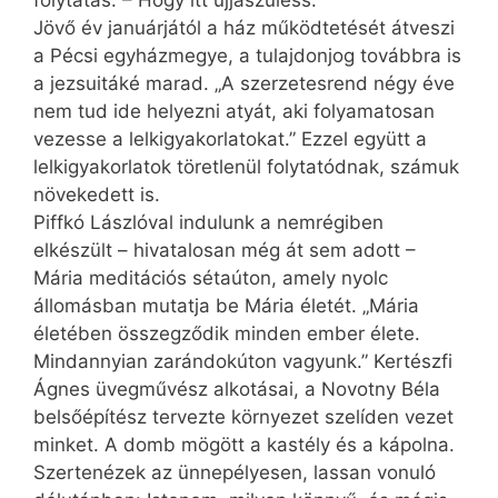
Jövő év januárjától a ház működtetését átveszi
a Pécsi egyházmegye, a tulajdonjog továbbra is
a jezsuitáké marad. „A szerzetesrend négy éve
nem tud ide helyezni atyát, aki folyamatosan
vezesse a lelkigyakorlatokat.” Ezzel együtt a
lelkigyakorla­tok töretlenül folytatódnak, számuk
növekedett is.
Piffkó Lászlóval indulunk a nemrégiben
elkészült – hivatalosan még át sem adott –
Mária meditációs sétaúton, amely nyolc
állomásban mutatja be Mária életét. „Mária
életében összegződik minden ember élete.
Mindannyian zarándokúton vagyunk.” Kertészfi
Ágnes üvegművész alkotásai, a Novotny Béla
belsőépítész tervezte környezet szelíden vezet
minket. A domb mögött a kastély és a kápolna.
Szertenézek az ünnepélyesen, lassan vonuló