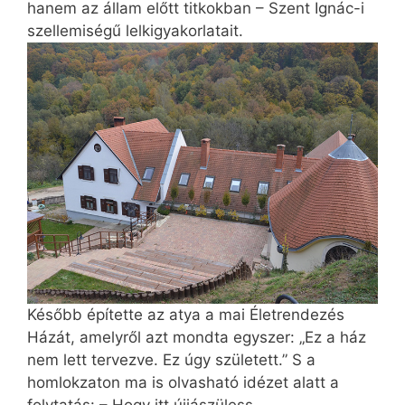
hanem az állam előtt titkokban – Szent Ignác-i
szellemiségű lelkigyakorlatait.
Később építette az atya a mai Életrendezés
Házát, amelyről azt mondta egyszer: „Ez a ház
nem lett tervezve. Ez úgy született.” S a
homlokzaton ma is olvasható idézet alatt a
folytatás: – Hogy itt újjászüless.