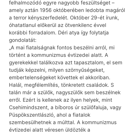
felhalmozódó egyre nagyobb feszültséget –
amely aztán 1956 októberében ledobta magáról
a terror kényszerfedelét. Október 29-ét írunk,
óhatatlanul előkerül az ötvenkilenc évvel
korábbi forradalom. Déri atya így folytatja
gondolatát:
„A mai fiatalságnak fontos beszélni arról, mi
történt a kommunizmus évtizedei alatt. A
gyerekekkel találkozva azt tapasztalom, el sem
tudják képzelni, milyen szörnyűségeket,
embertelenségeket követtek el akkoriban.
Halál, megfélemlítés, tönkretett családok. S
talán már a szülők, nagyszülők sem beszélnek
erről. Ezért is kellenek az ilyen helyek, mint
Csehimindszent, a bíboros úr szülőfaluja, vagy
Püspökszentlászló, ahol a fiatalok
szembesülhetnek a múlttal. A kommunizmus
évtizedei alatt véresen üldözték a