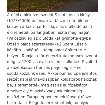
A népi emlékezet szerint Szent László király
(1077–1095) bölényre vadászott e területen,
közben ádáz vihar tört ki, s az uralkodó az itt
élő remeték barlangjában húzta meg magát.
(Valószínűleg az ő utódaikat gyűjtötte egybe
Özséb pálos szerzetesekké.) Szent László
később – hálából – templomot építtetett e
helyen. Romjai a történészi kutakodások szerint
még az 1700-as évek elején is állottak. S volt itt
a középkorban bencés perjelség is – ne
csodálkozzunk ezen. Akkoriban Európa jelentős
részét napi járótávolságban kolostorok hálózták
be, s teremtették meg azt az európaiságot,
amelyre oly büszkék vagyunk mindmáig –
miközben Európa éppen ennek lényegi részét
hajította ki. Elégedetlenkedhetünk, ha olyan