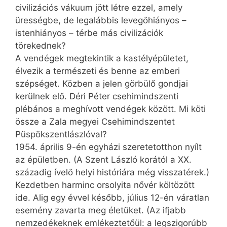
civilizációs vákuum jött létre ezzel, amely
ürességbe, de legalábbis levegőhiányos –
istenhiányos – térbe más civilizációk
törekednek?
A vendégek megtekintik a kastélyépületet,
élvezik a természeti és benne az emberi
szépséget. Közben a jelen görbülő gondjai
kerülnek elő. Déri Péter csehimindszenti
plébános a meghívott vendégek között. Mi köti
össze a Zala megyei Csehimindszentet
Püspökszentlászlóval?
1954. április 9-én egyházi szeretetotthon nyílt
az épületben. (A Szent László korától a XX.
századig ívelő helyi históriára még visszatérek.)
Kezdetben harminc orsolyita nővér költözött
ide. Alig egy évvel később, július 12-én váratlan
esemény zavarta meg életüket. (Az ifjabb
nemzedékeknek emlékeztetőül: a legszigorúbb