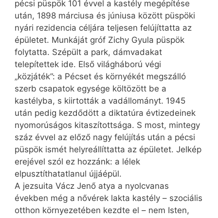
pécsi püspök 101 évvel a kastély megépítése
után, 1898 márciusa és júniusa között püspöki
nyári rezidencia céljára teljesen felújíttatta az
épületet. Munkáját gróf Zichy Gyula püspök
folytatta. Szépült a park, dámvadakat
telepítettek ide. Első világháború végi
„közjáték”: a Pécset és környékét megszálló
szerb csapatok egysége költözött be a
kastélyba, s kiirtották a vadállományt. 1945
után pedig kezdődött a diktatúra évtizedeinek
nyomorúságos kitaszítottsága. S most, mintegy
száz évvel az előző nagy felújítás után a pécsi
püspök ismét helyreállíttatta az épületet. Jelkép
erejével szól ez hozzánk: a lélek
elpusztíthatatlanul újjáépül.
A jezsuita Vácz Jenő atya a nyolcvanas
években még a nővérek lakta kastély – szociális
otthon környezetében kezdte el – nem Isten,